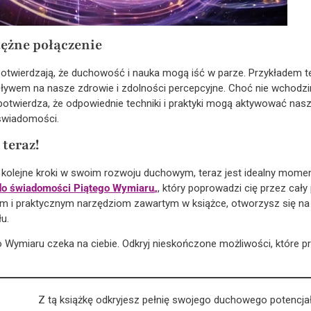
ężne połączenie
otwierdzają, że duchowość i nauka mogą iść w parze. Przykładem t
ywem na nasze zdrowie i zdolności percepcyjne. Choć nie wchodzi
potwierdza, że odpowiednie techniki i praktyki mogą aktywować nas
świadomości.
 teraz!
a kolejne kroki w swoim rozwoju duchowym, teraz jest idealny momen
do świadomości Piątego Wymiaru
„
, który poprowadzi cię przez cał
i praktycznym narzędziom zawartym w książce, otworzysz się na n
u.
 Wymiaru czeka na ciebie. Odkryj nieskończone możliwości, które p
Z tą książkę odkryjesz pełnię swojego duchowego potencja