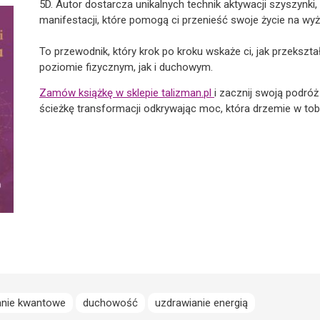
5D. Autor dostarcza unikalnych technik aktywacji szyszynk
manifestacji, które pomogą ci przenieść swoje życie na wy
To przewodnik, który krok po kroku wskaże ci, jak przekszta
poziomie fizycznym, jak i duchowym.
Zamów książkę w sklepie talizman.pl
i zacznij swoją podró
ścieżkę transformacji odkrywając moc, która drzemie w tob
anie kwantowe
duchowość
uzdrawianie energią