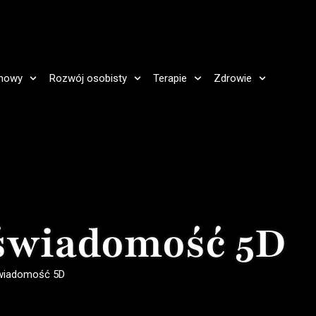
howy
Rozwój osobisty
Terapie
Zdrowie
 świadomość 5D
 świadomość 5D