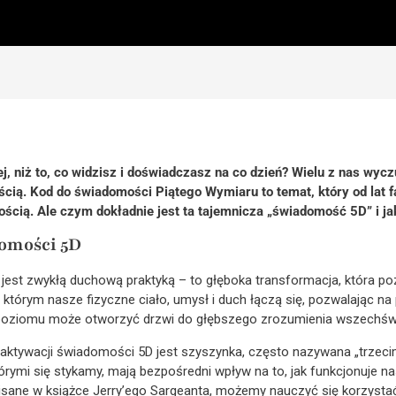
ej, niż to, co widzisz i doświadczasz na co dzień? Wielu z nas wyc
cią. Kod do świadomości Piątego Wymiaru to temat, który od lat
wością. Ale czym dokładnie jest ta tajemnicza „świadomość 5D” i 
omości 5D
est zwykłą duchową praktyką – to głęboka transformacja, która po
 którym nasze fizyczne ciało, umysł i duch łączą się, pozwalając na
o poziomu może otworzyć drzwi do głębszego zrozumienia wszechświ
tywacji świadomości 5D jest szyszynka, często nazywana „trzecim 
tórymi się stykamy, mają bezpośredni wpływ na to, jak funkcjonuje nas
isane w książce Jerry’ego Sargeanta, możemy nauczyć się korzystać 