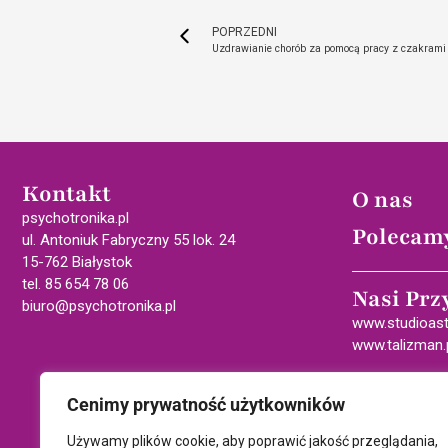
POPRZEDNI
Uzdrawianie chorób za pomocą pracy z czakrami
Kontakt
O nas
psychotronika.pl
Polecam
ul. Antoniuk Fabryczny 55 lok. 24
15-762 Białystok
tel. 85 654 78 06
Nasi Prz
biuro@psychotronika.pl
www.studioast
www.talizman.
Cenimy prywatność użytkowników
Używamy plików cookie, aby poprawić jakość przeglądania,