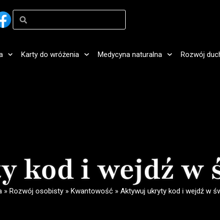
a
Karty do wróżenia
Medycyna naturalna
Rozwój duc
y kod i wejdź w
a
»
Rozwój osobisty
»
Kwantowość
»
Aktywuj ukryty kod i wejdź w