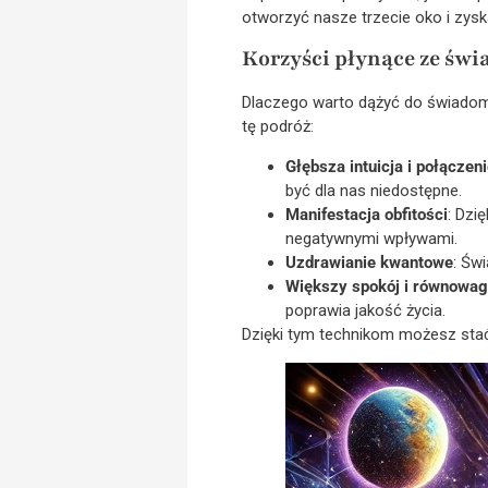
otworzyć nasze trzecie oko i zys
Korzyści płynące ze św
Dlaczego warto dążyć do świadomoś
tę podróż:
Głębsza intuicja i połącze
być dla nas niedostępne.
Manifestacja obfitości
: Dzi
negatywnymi wpływami.
Uzdrawianie kwantowe
: Św
Większy spokój i równowa
poprawia jakość życia.
Dzięki tym technikom możesz stać