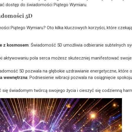
kać dostęp do świadomości Piątego Wymiaru.
iadomości 5D
ci Piątego Wymiaru? Oto kilka kluczowych korzyści, które czekają 
nie z kosmosem
: Świadomość 5D umożliwia odbieranie subtelnych sy
ęki aktywowaniu pola serca możesz skuteczniej manifestować swoje 
iadomość 5D pozwala na głębokie uzdrawianie energetyczne, które ob
ga wewnętrzna
: Podniesienie wibracji pozwala na osiągnięcie spokoj
 się świadomym twórcą swojego życia i cieszyć się codzienną harm