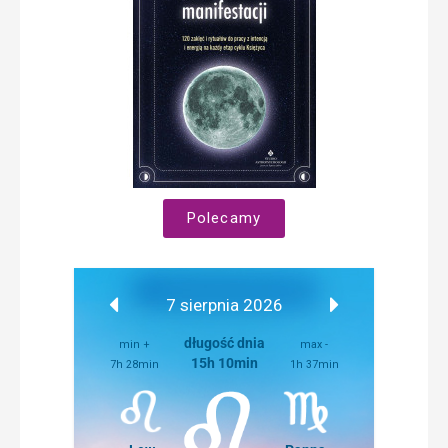
Polecamy
7 sierpnia 2026
długość dnia
min +
max -
15h 10min
7h 28min
1h 37min