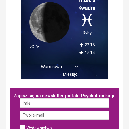
Trzecia
Kwadra
Ryby
22:15
35%
15:14
Miesiąc
Zapisz się na newsletter portalu Psychotronika.pl
Wydawnictwo