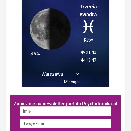
Trzecia
Kwadra
Ryby
21:40
46%
13:47
Miesiąc
Zapisz się na newsletter portalu Psychotronika.pl