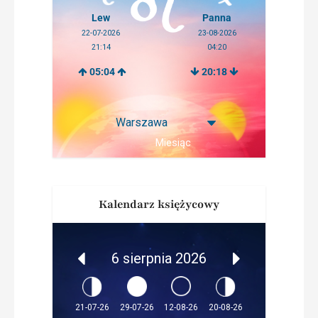
Lew
Panna
22-07-2026
23-08-2026
21:14
04:20
05:04
20:18
Miesiąc
Kalendarz księżycowy
6 sierpnia 2026
12-08-26
21-07-26
29-07-26
20-08-26