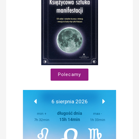
Polecamy
6 sierpnia 2026
długość dnia
min +
max -
15h 14min
7h 32min
1h 33min