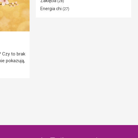
Zaklęcia
(28)
Energia chi
(27)
 Czy to brak
ie pokazują,