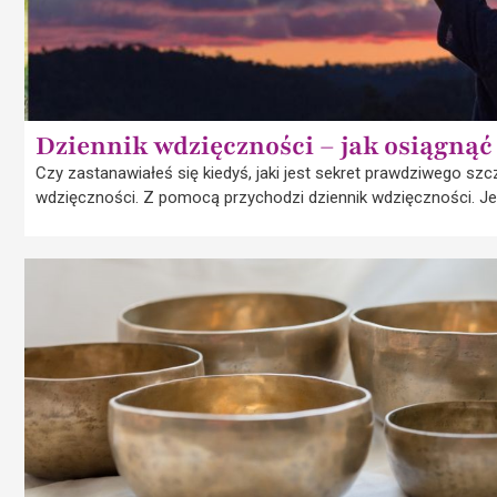
Dziennik wdzięczności – jak osiągnąć
Czy zastanawiałeś się kiedyś, jaki jest sekret prawdziwego sz
wdzięczności. Z pomocą przychodzi dziennik wdzięczności. Je