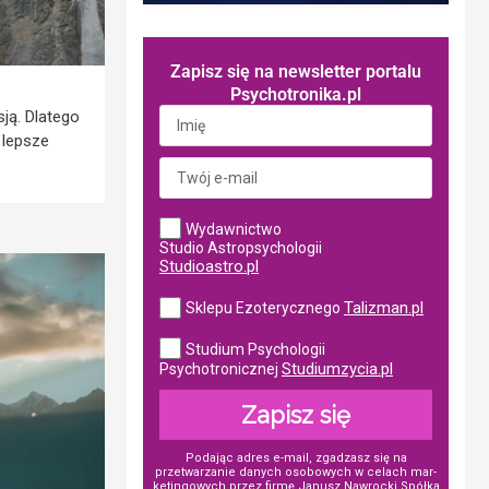
Zapisz się na newsletter portalu
Psychotronika.pl
sją. Dlatego
 lepsze
Wydawnictwo
Studio Astropsychologii
Studioastro.pl
Talizman.pl
Sklepu Ezoterycznego
Studium Psychologii
Studiumzycia.pl
Psychotronicznej
Zapisz się
Podając adres e-mail, zgadzasz się na
przetwarzanie danych osobowych w ce­lach mar­
ke­tin­go­wych przez firmę Janusz Nawrocki Spółka