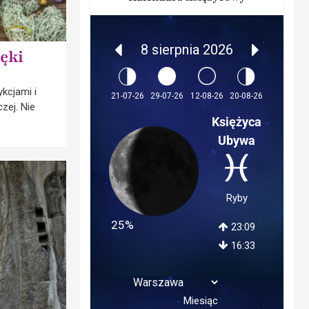
8 sierpnia 2026
ięki
kcjami i
12-08-26
21-07-26
29-07-26
20-08-26
zej. Nie
Księżyca
Ubywa
Ryby
25%
23:09
16:33
Miesiąc