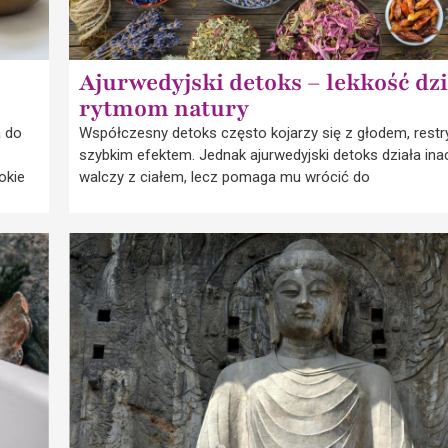
Ajurwedyjski detoks – lekkość dz
rytmom natury
a do
Współczesny detoks często kojarzy się z głodem, restry
szybkim efektem. Jednak ajurwedyjski detoks działa inac
okie
walczy z ciałem, lecz pomaga mu wrócić do