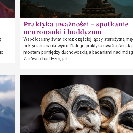
Praktyka uważności – spotkanie
neuronauki i buddyzmu
ą
Współczesny świat coraz częściej łączy starożytną mą
odkryciami naukowymi. Dlatego praktyka uważności staj
go,
mostem pomiędzy duchowością a badaniami nad mózg
Zarówno buddyzm, jak