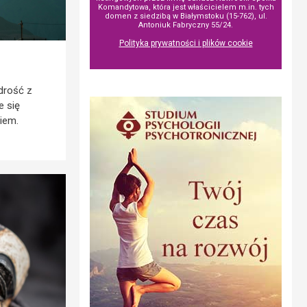
Komandytowa, która jest właścicielem m.in. tych
domen z siedzibą w Białymstoku (15-762), ul.
Antoniuk Fabryczny 55/24.
Polityka prywatności i plików cookie
drość z
e się
iem.