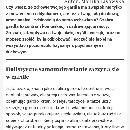
Autor: Monika Lisowska
Czy wiesz, że zdrowie twojego gardła ma związek nie tylko
z mówieniem i oddychaniem, ale też z twoją siłą duchową,
emocjonalną i zdolnością do samouzdrawiania? Czakra
gardła to centrum komunikacji i uzdrawiającej mocy.
Zrozum, jak wpływa na twoje ciało, myśli i energię oraz co
możesz zrobić, by ją odblokować i poczuć się lepiej na
wszystkich poziomach: fizycznym, psychicznym i
duchowym.
Holistyczne samouzdrawianie zaczyna się
w gardle
Piąta czakra, znana jako czakra gardła, to centrum twojej
osobistej prawdy, ekspresji i zdrowia. Mieści się w szyi,
obejmując gardło, krtań, przełyk, tarczycę, a także uszy,
szczękę i górną część barków. To właśnie ona kontroluje
sposób, w jaki przekazujesz siebie światu, ale też jak radzisz
sobie z chorobami. Kiedy piąta czakra działa prawidłowo,
aktywujesz naturalny potencjał samouzdrawiania, który tkwi w