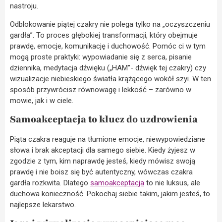
nastroju.
Odblokowanie piątej czakry nie polega tylko na „oczyszczeniu
gardła”. To proces głębokiej transformacji, który obejmuje
prawdę, emocje, komunikację i duchowość. Pomóc ci w tym
mogą proste praktyki: wypowiadanie się z serca, pisanie
dziennika, medytacja dźwięku („HAM”- dźwięk tej czakry) czy
wizualizacje niebieskiego światła krążącego wokół szyi. W ten
sposób przywrócisz równowagę i lekkość – zarówno w
mowie, jak i w ciele.
Samoakceptacja to klucz do uzdrowienia
Piąta czakra reaguje na tłumione emocje, niewypowiedziane
słowa i brak akceptacji dla samego siebie. Kiedy żyjesz w
zgodzie z tym, kim naprawdę jesteś, kiedy mówisz swoją
prawdę i nie boisz się być autentyczny, wówczas czakra
gardła rozkwita. Dlatego
samoakceptacja
to nie luksus, ale
duchowa konieczność. Pokochaj siebie takim, jakim jesteś, to
najlepsze lekarstwo.