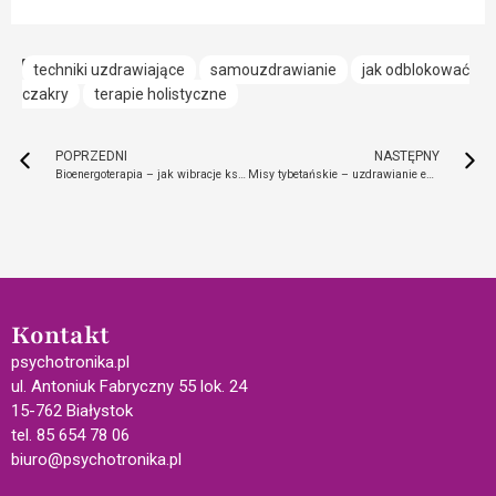
techniki uzdrawiające
samouzdrawianie
jak odblokować
czakry
terapie holistyczne
POPRZEDNI
NASTĘPNY
Bioenergoterapia – jak wibracje kształtują rzeczywistość?
Misy tybetańskie – uzdrawianie energią chi i wibracjami
Kontakt
psychotronika.pl
ul. Antoniuk Fabryczny 55 lok. 24
15-762 Białystok
tel. 85 654 78 06
biuro@psychotronika.pl