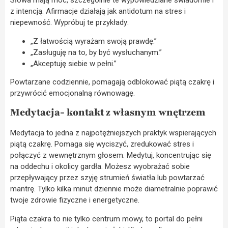
Słowa mają moc, szczególnie te wypowiedziane świadomie i
z intencją. Afirmacje działają jak antidotum na stres i
niepewność. Wypróbuj te przykłady:
„Z łatwością wyrażam swoją prawdę.”
„Zasługuję na to, by być wysłuchanym.”
„Akceptuję siebie w pełni.”
Powtarzane codziennie, pomagają odblokować piątą czakrę i
przywrócić emocjonalną równowagę.
Medytacja- kontakt z własnym wnętrzem
Medytacja to jedna z najpotężniejszych praktyk wspierających
piątą czakrę. Pomaga się wyciszyć, zredukować stres i
połączyć z wewnętrznym głosem. Medytuj, koncentrując się
na oddechu i okolicy gardła. Możesz wyobrażać sobie
przepływający przez szyję strumień światła lub powtarzać
mantrę. Tylko kilka minut dziennie może diametralnie poprawić
twoje zdrowie fizyczne i energetyczne.
Piąta czakra to nie tylko centrum mowy, to portal do pełni