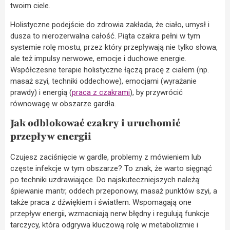
twoim ciele.
Holistyczne podejście do zdrowia zakłada, że ciało, umysł i
dusza to nierozerwalna całość. Piąta czakra pełni w tym
systemie rolę mostu, przez który przepływają nie tylko słowa,
ale też impulsy nerwowe, emocje i duchowe energie.
Współczesne terapie holistyczne łączą pracę z ciałem (np.
masaż szyi, techniki oddechowe), emocjami (wyrażanie
prawdy) i energią (
praca z czakrami
), by przywrócić
równowagę w obszarze gardła.
Jak odblokować czakry i uruchomić
przepływ energii
Czujesz zaciśnięcie w gardle, problemy z mówieniem lub
częste infekcje w tym obszarze? To znak, że warto sięgnąć
po techniki uzdrawiające. Do najskuteczniejszych należą:
śpiewanie mantr, oddech przeponowy, masaż punktów szyi, a
także praca z dźwiękiem i światłem. Wspomagają one
przepływ energii, wzmacniają nerw błędny i regulują funkcje
tarczycy, która odgrywa kluczową rolę w metabolizmie i