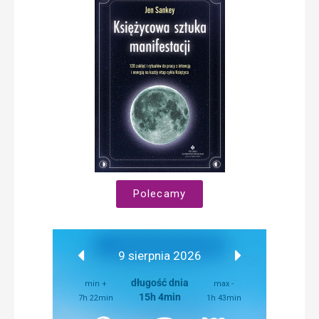
Polecamy
9 sierpnia 2026
długość dnia
min +
max -
15h 4min
7h 22min
1h 43min