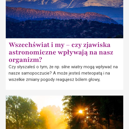
Wszechświat i my – czy zjawiska
astronomiczne wpływają na nasz
organizm?
Czy słyszałeś o tym, że np. silne wiatry mogą wpływać na
nasze samopoczucie? A może jesteś meteopatą i na
wszelkie zmiany pogody reagujesz bólem głowy,