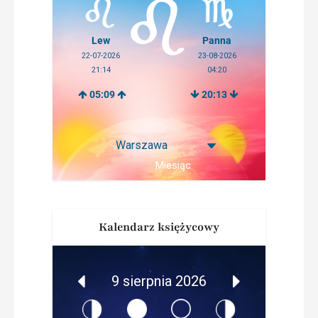
Lew
Panna
22-07-2026
23-08-2026
21:14
04:20
05:09
20:13
Miesiąc
Kalendarz księżycowy
9 sierpnia 2026