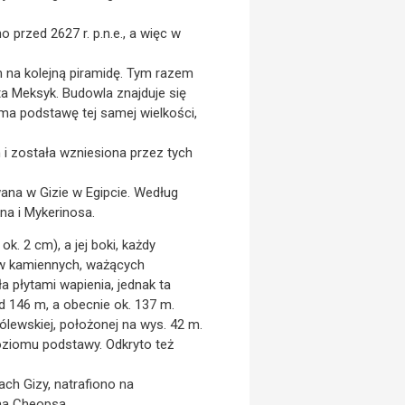
 przed 2627 r. p.n.e., a więc w
m na kolejną piramidę. Tym razem
sta Meksyk. Budowla znajduje się
ma podstawę tej samej wielkości,
i została wzniesiona przez tych
ana w Gizie w Egipcie. Według
ena i Mykerinosa.
 2 cm), a jej boki, każdy
ków kamiennych, ważących
a płytami wapienia, jednak ta
 146 m, a obecnie ok. 137 m.
ólewskiej, położonej na wys. 42 m.
oziomu podstawy. Odkryto też
ach Gizy, natrafiono na
yna Cheopsa.