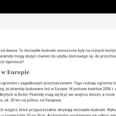
t od dawna. Te niezwykłe budowle wznoszone były na różnych kont
e piramidy mogą służyć również do użytku domowego np. do przecho
 ich tajemnica?
 w Europie
m ogromem i zagadkowym przeznaczeniem. Tego rodzaju ogromne 
ą, że piramidy budowano też w Europie. W połowie kwietnia 2006 r.
dkrytych w Bośni. Piramidy mają się kryć we wnętrzu dwóch, a może
o, ok. 30 km na północ od Sarajewa.
h wzgórz, które przypuszczalnie skrywają niezwykłe budowle. Wyk
 o powierzchni 20 na 50 m. Archeolodzy spodziewają się odkryć wej