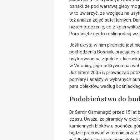
oznaki, że pod warstwą gleby mogą
w to uwierzyć, ze względu na usyt
też analiza zdjęć satelitarnych. 
niż ich otoczenie, co z kolei wska
Porośnięte gęsto roślinnością w
Jeśli ukryta w nim piramida jest n
pochodzenia Bośniak, pracujący o
usytuowane są zgodnie z kierunka
w Visocicy, jego odkrywca nazwał 
Już latem 2005 r., prowadząc poc
pomiary i analizy w wybranych pu
para obiektów, według bośniackie
Podobieństwo do bu
Dr Semir Osmanagić przez 15 lat b
czasu. Uważa, że piramidy w okoli
kamiennych bloków u podnóża gór
będzie pracować w terenie przez 6 
– Odkryliśmy już kamienne bloki, 