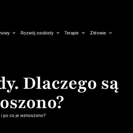
howy
Rozwój osobisty
Terapie
Zdrowie
dy. Dlaczego są
noszono?
e i po co je wznoszono?