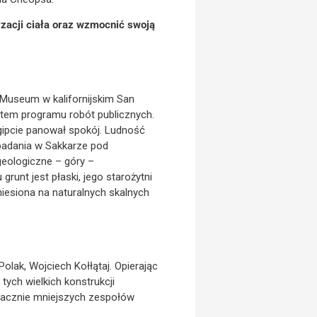
yzacji ciała oraz wzmocnić swoją
 Museum w kalifornijskim San
ektem programu robót publicznych.
Egipcie panował spokój. Ludność
 badania w Sakkarze pod
geologiczne – góry –
runt jest płaski, jego starożytni
iesiona na naturalnych skalnych
Polak, Wojciech Kołłątaj. Opierając
tych wielkich konstrukcji
nacznie mniejszych zespołów