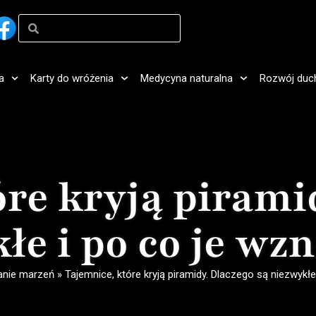
a
Karty do wróżenia
Medycyna naturalna
Rozwój duc
re kryją pirami
łe i po co je wz
anie marzeń
»
Tajemnice, które kryją piramidy. Dlaczego są niezwykł