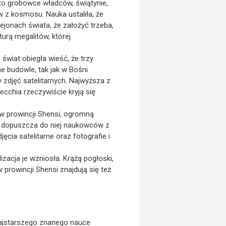
 to grobowce władców, świątynie,
w z kosmosu. Nauka ustaliła, że
rejonach świata, że założyć trzeba,
turą megalitów, której
 świat obiegła wieść, że trzy
e budowle, tak jak w Bośni
 zdjęć satelitarnych. Najwyższa z
cchia rzeczywiście kryją się
, w prowincji Shensi, ogromną
e dopuszcza do niej naukowców z
ęcia satelitarne oraz fotografie i
zacja je wzniosła. Krążą pogłoski,
w prowincji Shensi znajdują się też
najstarszego znanego nauce