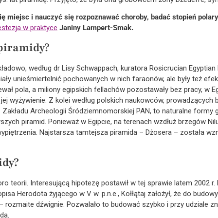
ę miejsc i nauczyć się rozpoznawać choroby, badać stopień polar
estezja w praktyce
Janiny Lampert-Smak.
piramidy?
ykładowo, według dr Lisy Schwappach, kuratora Rosicrucian Egyptian
 miały unieśmiertelnić pochowanych w nich faraonów, ale były też ef
alewał pola, a miliony egipskich fellachów pozostawały bez pracy, w 
 jej wyżywienie. Z kolei według polskich naukowców, prowadzących
z Zakładu Archeologii Śródziemnomorskiej PAN, to naturalne formy 
zych piramid. Ponieważ w Egipcie, na terenach wzdłuż brzegów Nilu g
ypiętrzenia. Najstarsza tamtejsza piramida – Dżosera – została wzn
idy?
 teorii. Interesującą hipotezę postawił w tej sprawie latem 2002 r. 
pisa Herodota żyjącego w V w. p.n.e., Kołłątaj założył, że do budowy 
 rozmaite dźwignie. Pozwalało to budować szybko i przy udziale z
da.