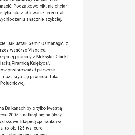
nagić. Początkowo nikt nie chciał
 tylko ukształtowanie terenu, ale
wychłodzeniu znacznie szybciej,
cie. Jak ustalił Semir Osmanagić, z
przez wzgórze Visocica,
łynnej piramidy z Meksyku. Obiekt
iacką Piramidą Księżyca”.
gów przeprowadził pierwsze
może kryć się piramida. Taka
Południowej.
na Bałkanach było tylko kwestią
ią 2005 r. natknął się na ślady
paliskowe. Ekspedycja naukowa
 to ok. 125 tys. euro.
zony stopień wejściowy i