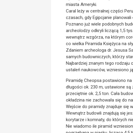
miasta Ameryki.
Caral leży w centralnej części Per
czasach, gdy Egipcjanie planowal
Poznano już wiele podobnych budow
archeolodzy odkryli liczącą 1,5 ty
wewnątrz wzgórza, na którym coro
co wielka Piramida Księżyca na s
Zdaniem archeologa dr. Jesusa Sa
samych budowniczych, którzy stawi
Najbardziej znanym tego rodzaju 
ustaleń naukowców, wzniesiono ją o
Piramidę Cheopsa postawiono na s
długości ok. 230 m, ustawione są
przeciętnie ok. 2,5 ton. Cała budo
okładzina nie zachowała się do n
Wejście do piramidy znajduje się w
Wewnątrz budowli znajdują się je
korytarze i komnaty, do których ni
Nie wiadomo ile piramid wzniesiono
pogrzebaną w piasku, liczącą 4,5 