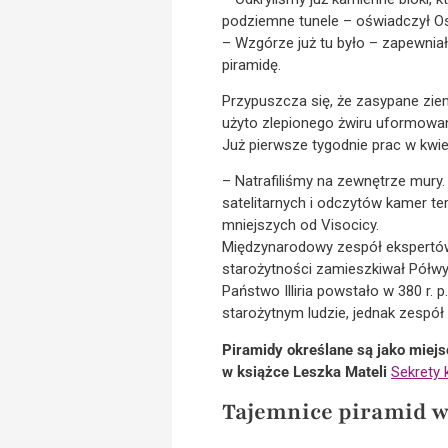
podziemne tunele – oświadczył Osm
– Wzgórze już tu było – zapewniał
piramidę.
Przypuszcza się, że zasypane zie
użyto zlepionego żwiru uformowan
Już pierwsze tygodnie prac w kwiet
– Natrafiliśmy na zewnętrze mury.
satelitarnych i odczytów kamer t
mniejszych od Visocicy.
Międzynarodowy zespół ekspertów 
starożytności zamieszkiwał Półwy
Państwo Illiria powstało w 380 r. p
starożytnym ludzie, jednak zespół
Piramidy określane są jako miejs
w książce Leszka Mateli
Sekrety 
Tajemnice piramid w