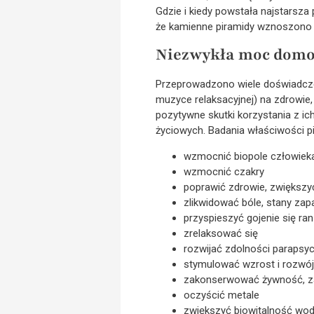
Gdzie i kiedy powstała najstarsza
że kamienne piramidy wznoszono a
Niezwykła moc domo
Przeprowadzono wiele doświadcze
muzyce relaksacyjnej) na zdrowie,
pozytywne skutki korzystania z ich 
życiowych. Badania właściwości p
wzmocnić biopole człowiek
wzmocnić czakry
poprawić zdrowie, zwiększy
zlikwidować bóle, stany za
przyspieszyć gojenie się ran
zrelaksować się
rozwijać zdolności parapsy
stymulować wzrost i rozwój
zakonserwować żywność, z
oczyścić metale
zwiększyć biowitalność wod