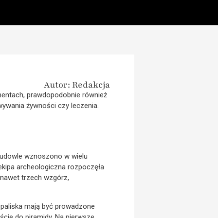
Autor: Redakcja
ynentach, prawdopodobnie również
wywania żywności czy leczenia.
budowle wznoszono w wielu
 ekipa archeologiczna rozpoczęła
 nawet trzech wzgórz,
opaliska mają być prowadzone
ście do piramidy. Na pierwsze