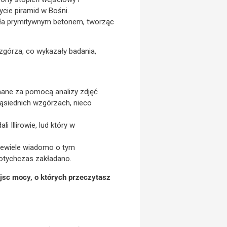
ycie piramid w Bośni.
kryła prymitywnym betonem, tworząc
zgórza, co wykazały badania,
onane za pomocą analizy zdjęć
sąsiednich wzgórzach, nieco
Illirowie, lud który w
. Niewiele wiadomo o tym
dotychczas zakładano.
ejsc mocy, o których przeczytasz