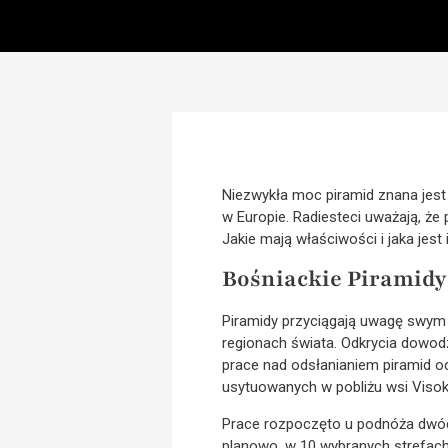
Niezwykła moc piramid znana jes
w Europie. Radiesteci uważają, ż
Jakie mają właściwości i jaka jest
Bośniackie Piramidy
Piramidy przyciągają uwagę swy
regionach świata. Odkrycia dowodz
prace nad odsłanianiem piramid o
usytuowanych w pobliżu wsi Visok
Prace rozpoczęto u podnóża dwóc
planowo, w 10 wybranych strefach