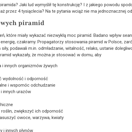
 piramida? Jaki lud wymyślił tę konstrukcję? I z jakiego powodu spo
ż przez 4 tysiąclecia? Na te pytania wciąż nie ma jednoznacznej o
wych piramid
ń, które miały wykazać niezwykłą moc piramid. Badano wpływ sean
 energię, czakramy. Propagatorzy stosowania piramid w Polsce, zaró
siły, podawali m.in. odmładzanie, witalność, relaks, ustanie dolegliw
iramid wykazały, że można je stosować w domu, aby
a i innych organizmów żywych
ć wydolność i odporność
palne i wspomóc odchudzanie
 i innych urazów
chiczne
 roślin, zwiększyć ich odporność
asuszyć owoce, warzywa, kwiaty
y i innych płynów