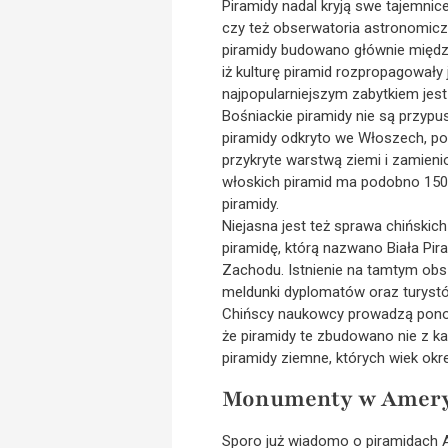
Piramidy nadal kryją swe tajemnic
czy też obserwatoria astronomiczn
piramidy budowano głównie między r
iż kulturę piramid rozpropagowały 
najpopularniejszym zabytkiem jes
Bośniackie piramidy nie są przypus
piramidy odkryto we Włoszech, po
przykryte warstwą ziemi i zamieni
włoskich piramid ma podobno 150 
piramidy.
Niejasna jest też sprawa chińskich
piramidę, którą nazwano Biała Pi
Zachodu. Istnienie na tamtym obsza
meldunki dyplomatów oraz turystó
Chińscy naukowcy prowadzą ponoć b
że piramidy te zbudowano nie z kami
piramidy ziemne, których wiek okreś
Monumenty w Ameryc
Sporo już wiadomo o piramidach A