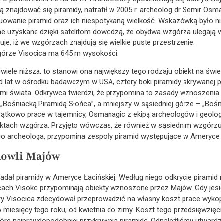
 znajdować się piramidy, natrafił w 2005 r. archeolog dr Semir Osma
uowanie piramid oraz ich niespotykaną wielkość. Wskazówką było nie
Dane uzyskane dzięki satelitom dowodzą, że obydwa wzgórza ulegają 
zuje, iż we wzgórzach znajdują się wielkie puste przestrzenie.
zgórze Visocica ma 645 m wysokości.
iewiele niższa, to stanowi ona największy tego rodzaju obiekt na świe
d lat w ośrodku badawczym w USA, cztery boki piramidy skrywanej 
mi świata. Odkrywca twierdzi, że przypomina to zasady wznoszenia s
„Bośniacką Piramidą Słońca”, a mniejszy w sąsiedniej górze – „Bośn
zątkowo prace w tajemnicy, Osmanagic z ekipą archeologów i geolo
nktach wzgórza. Przyjęto wówczas, że również w sąsiednim wzgórzu 
go archeologa, przypomina zespoły piramid występujące w Ameryce 
dowli Majów
adał piramidy w Ameryce Łacińskiej. Według niego odkrycie piramid 
cach Visoko przypominają obiekty wznoszone przez Majów. Gdy jesien
y Visocica zdecydował przeprowadzić na własny koszt prace wyko
miesięcy tego roku, od kwietnia do zimy. Koszt tego przedsięwzięcia,
które najprawdopodobniej przykrywają piramidę. Odnaleźliśmy utward