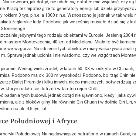
e. Naukowcom, jak dotąd, nie udało się ostatecznie wyjaśnić, czy są
e. Krążą też hipotezy, że to generatory energii lub dzieła przybyszó
okiem 3 tys. p.n.e. a 1000 r. n.e. Wznoszono je jednak w tak wielu 
jakieś żeglarskie ludy. Podobnie jak wcześniej musiało dziać się z kul
t Stonehenge.
zczalnie jedynymi tego rodzaju obiektami w Europie. Jesienią 2004 r.
d miastem Montevecchia, 40 km od Mediolanu. Miały to być kamienn
one we wzgórza. Na istnienie tych obiektów miały wskazywać analizy
m. Sprawa jednak ucichła i nie wiadomo, czy we wzgórzach Monteve
 piramid. Według wielu źródeł, w latach 50. XX w. odkryto w Chinach
ramida. Podobno ma ok. 300 m wysokości. Podobno, bo rząd Chin ni
rze Białej Piramidy i kilku innych, nieco mniejszych, potwierdzają zdj
w, którym udało się dotrzeć w tamten rejon ChRL.
adania tych budowli, jednak dotąd nie ujawniono, kiedy i jaka cywili
enia, ale z bloków gliny. Na równinie Qin Chuan i w dolinie Qin Lin, 
lono na ok. 4,5 tys. lat.
e Południowej i Afryce
meryki Południowej. Na najdawniejsze natrafiono w ruinach Caral, 