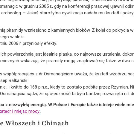
anagić w grudniu 2005 r., gdy na konferencji prasowej ujawnił odkr
 archeolog. – Jakaś starożytna cywilizacja nadała mu kształt i po
mią piramidy wzniesiono z kamiennych bloków. Z kolei do pokrycia w
ego w bloki.
niu 2006 r. przyniosły efekty.
 Ich powierzchnia jest idealnie płaska, co najnowsze ustalenia, dok
ermicznych wskazują, że piramidy mogą znajdować się także w dwu 
współpracujący z dr Osmanagiciem uważa, że kształt wzgórzu nadali 
sep Bałkański.
.n.e., i kwitło do 168 p.n.e., kiedy to zostało podbite przez Rzymian
 Osmanagicia sądzi, że społeczność ta była bardziej rozwinięta niż 
ca z niezwykłą energią. W Polsce i Europie także istnieje wiele mi
katedr i miejsc mocy
.
e Włoszech i Chinach