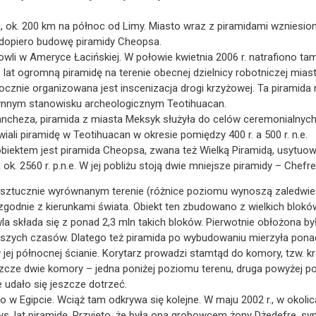
u, ok. 200 km na północ od Limy. Miasto wraz z piramidami wzniesiono
i dopiero budowę piramidy Cheopsa.
li w Ameryce Łacińskiej. W połowie kwietnia 2006 r. natrafiono ta
s. lat ogromną piramidę na terenie obecnej dzielnicy robotniczej mia
cznie organizowana jest inscenizacja drogi krzyżowej. Ta piramida 
łynnym stanowisku archeologicznym Teotihuacan.
ncheza, piramida z miasta Meksyk służyła do celów ceremonialnych 
ali piramidę w Teotihuacan w okresie pomiędzy 400 r. a 500 r. n.e.
obiektem jest piramida Cheopsa, zwana też Wielką Piramidą, usytuow
k. 2560 r. p.n.e. W jej pobliżu stoją dwie mniejsze piramidy – Chefr
ztucznie wyrównanym terenie (różnice poziomu wynoszą zaledwie ok.
 zgodnie z kierunkami świata. Obiekt ten zbudowano z wielkich blo
wla składa się z ponad 2,3 mln takich bloków. Pierwotnie obłożona był
aszych czasów. Dlatego też piramida po wybudowaniu mierzyła ponad
 jej północnej ścianie. Korytarz prowadzi stamtąd do komory, tzw. kr
szcze dwie komory – jedna poniżej poziomu terenu, druga powyżej p
e udało się jeszcze dotrzeć.
 w Egipcie. Wciąż tam odkrywa się kolejne. W maju 2002 r., w okolic
tys. lat piramidę. Przyjęto, że była ona grobowcem żony Dżedefre, s