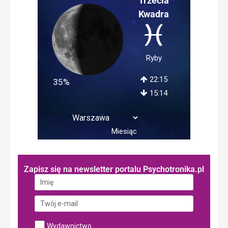
Trzecia
Kwadra
Ryby
22:15
35%
15:14
Miesiąc
Zapisz się na newsletter portalu Psychotronika.pl
Wydawnictwo