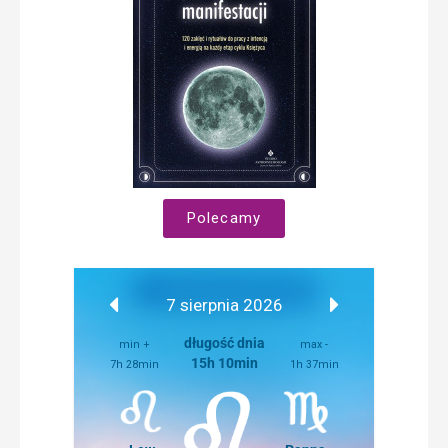
Polecamy
7 sierpnia 2026
długość dnia
min +
max -
15h 10min
7h 28min
1h 37min