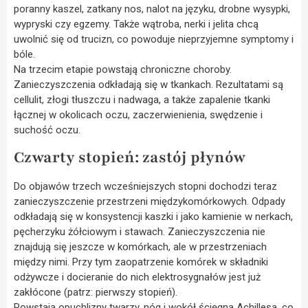
poranny kaszel, zatkany nos, nalot na języku, drobne wysypki,
wypryski czy egzemy. Także wątroba, nerki i jelita chcą
uwolnić się od trucizn, co powoduje nieprzyjemne symptomy i
bóle.
Na trzecim etapie powstają chroniczne choroby.
Zanieczyszczenia odkładają się w tkankach. Rezultatami są
cellulit, złogi tłuszczu i nadwaga, a także zapalenie tkanki
łącznej w okolicach oczu, zaczerwienienia, swędzenie i
suchość oczu.
Czwarty stopień: zastój płynów
Do objawów trzech wcześniejszych stopni dochodzi teraz
zanieczyszczenie przestrzeni międzykomórkowych. Odpady
odkładają się w konsystencji kaszki i jako kamienie w nerkach,
pęcherzyku żółciowym i stawach. Zanieczyszczenia nie
znajdują się jeszcze w komórkach, ale w przestrzeniach
między nimi. Przy tym zaopatrzenie komórek w składniki
odżywcze i docieranie do nich elektrosygnałów jest już
zakłócone (patrz: pierwszy stopień).
Powstają opuchlizny twarzy, nóg i wokół ścięgna Achillesa, co