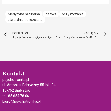
Medycyna naturalna
detoks
oczyszczanie
stwardnienie rozsiane
POPRZEDNI
NASTĘPNY
Joga śmiechu – pozytywny wpływ śmiechu symulowanego
Czym różnią się panacea MMS i CDL?
Kontakt
psychotronika.pl
ul. Antoniuk Fabryczny 55 lok. 24
15-762 Białystok
tel. 85 654 78 06
biuro@psychotronika.pl