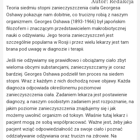
Autor: Redakcja
Teoria siedmiu stopni zanieczyszczenia ciała Georgesa
Oshawy pokazuje nam dobitnie, co trucizny robią z naszym
organizmem. Georges Oshawa (1893-1966) był japońskim
filozofem i znaczącym przedstawicielem makrobiotycznej
nauki o odżywianiu. Jego teoria zanieczyszczeń jest
szczególnie popularna w Rosji i przez wielu lekarzy jest tam
brana pod uwagę w diagnozie i terapii.
Jeśli nie odżywiamy się prawidłowo i obciążamy ciało zbyt
wieloma obcymi substancjami, zanieczyszczamy je coraz
bardziej. Georges Oshawa podzielił ten proces na siedem
stopni. Wraz z każdym z nich dochodzą nowe objawy. Każda
diagnoza odpowiada określonemu poziomowi
zanieczyszczenia ciała. Zadaniem lekarza jest postawienie
diagnozy, a naszym osobistym zadaniem jest rozpoznanie, na
jakim poziomie zanieczyszczenia znajdujemy się i jak
możemy uwolnić organizm od toksyn. Właśnie tutaj lekarz i
pacjent mogą ze sobą współpracować. Ważne jest, żeby jako
pacjent wziąć odpowiedzialność za swoje ciało i poznać
oddziaływanie odżywiania oraz trucizn na zdrowie. Na