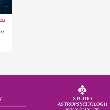
na
 są
y