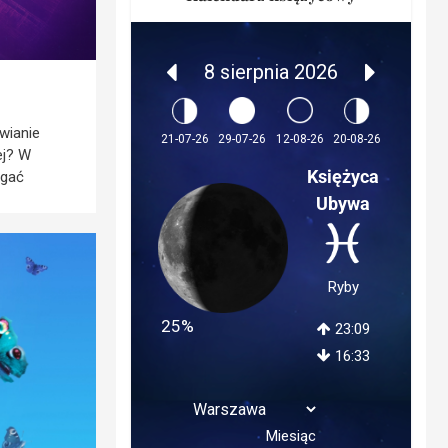
8 sierpnia 2026
wianie
12-08-26
21-07-26
29-07-26
20-08-26
ej? W
Księżyca
egać
Ubywa
Ryby
25%
23:09
16:33
Miesiąc