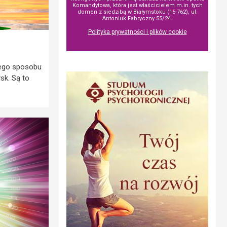
Komandytowa, która jest właścicielem m.in. tych
domen z siedzibą w Białymstoku (15-762), ul.
Antoniuk Fabryczny 55/24.
Polityka prywatności i plików cookie
iego sposobu
sk. Są to