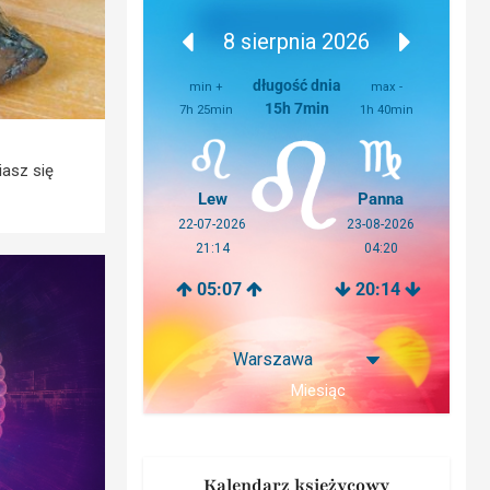
8 sierpnia 2026
długość dnia
min +
max -
15h 7min
7h 25min
1h 40min
iasz się
Lew
Panna
22-07-2026
23-08-2026
21:14
04:20
05:07
20:14
Miesiąc
Kalendarz księżycowy