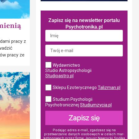
Zapisz się na newsletter portalu
mienią
Psychotronika.pl
odami pracy z
wadzić
ów pracy ze
Wydawnictwo
Studio Astropsychologii
Studioastro.pl
Talizman.pl
Sklepu Ezoterycznego
Studium Psychologii
Studiumzycia.pl
Psychotronicznej
Zapisz się
Podając adres e-mail, zgadzasz się na
przetwarzanie danych osobowych w ce­lach mar­
ke­tin­go­wych przez firmę Janusz Nawrocki Spółka