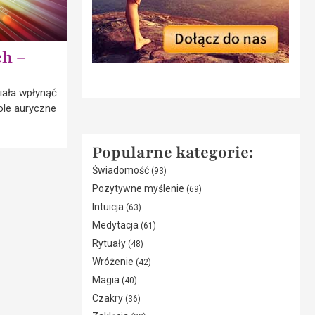
ch –
iała wpłynąć
ole auryczne
Popularne kategorie:
Świadomość
(93)
Pozytywne myślenie
(69)
Intuicja
(63)
Medytacja
(61)
Rytuały
(48)
Wróżenie
(42)
Magia
(40)
Czakry
(36)