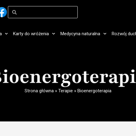
a
Karty do wróżenia
Medycyna naturalna
Rozwój duc
ioenergoterap
Strona główna
»
Terapie
»
Bioenergoterapia