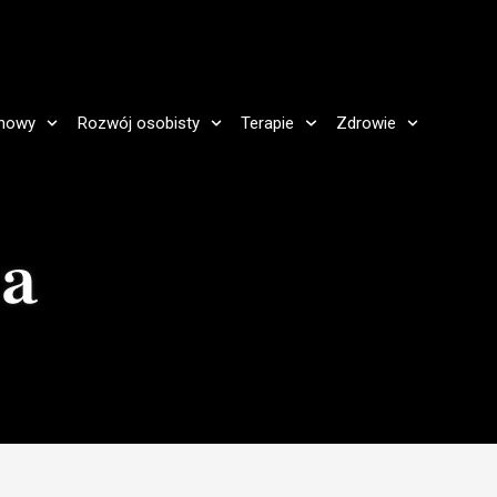
howy
Rozwój osobisty
Terapie
Zdrowie
ia