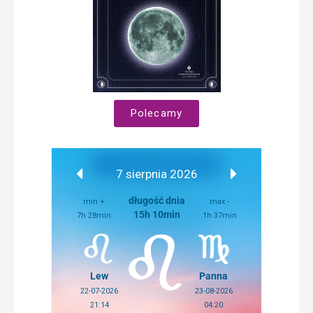
Polecamy
7 sierpnia 2026
długość dnia
min +
max -
15h 10min
7h 28min
1h 37min
Lew
Panna
22-07-2026
23-08-2026
21:14
04:20