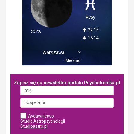
Ryby
22:15
35%
15:14
Miesiąc
Zapisz się na newsletter portalu Psychotronika.pl
Wydawnictwo
Studio Astropsychologii
Studioastro.pl