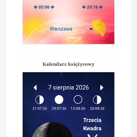
05:06
20:16
Miesiąc
Kalendarz księżycowy
7 sierpnia 2026
12-08-26
21-07-26
29-07-26
20-08-26
Trzecia
Kwadra