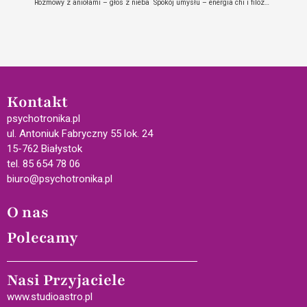
Rozmowy z aniołami – głos z nieba
Spokój umysłu – energia chi i filozofia Wschodu
Kontakt
psychotronika.pl
ul. Antoniuk Fabryczny 55 lok. 24
15-762 Białystok
tel. 85 654 78 06
biuro@psychotronika.pl
O nas
Polecamy
Nasi Przyjaciele
www.studioastro.pl