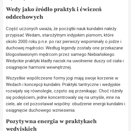
Wedy jako źródło praktyk i ćwiczeń
oddechowych
Część uczonych uważa, że początki nauk kundalini należy
przypisać Wedam, starożytnym indyjskim pismom, które
około 2000 roku p.n.e. po raz pierwszy wspominały o jodze i
duchowej mądrości. Według legendy zostały one przekazane
błogosławionym mędrcom przez samego Niebiańskiego.
Wedyckie praktyki kładły nacisk na uwolnienie duszy od ciała i
osiągnięcie harmonii wewnętrznej.
Wszystkie współczesne formy jogi mają swoje korzenie w
Wedach i koncepcji kundalini. Praktyki tantryczne i wedyjskie
rozwijały się równolegle, często się przenikając. Choć różniły
się podejściem, jedne koncentrowały się na umyśle, inne na
ciele, ale cel pozostawał wspólny: obudzenie energii kundalini i
osiągnięcie duchowego wzniesienia.
Pozytywna energia w praktykach
wedyjskich