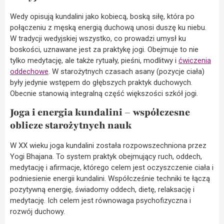
Wedy opisują kundalini jako kobiecą, boską siłę, która po
połączeniu z męską energią duchową unosi duszę ku niebu.
W tradycji wedyjskiej wszystko, co prowadzi umysł ku
boskości, uznawane jest za praktykę jogi. Obejmuje to nie
tylko medytację, ale także rytuały, pieśni, modlitwy i
ćwiczenia
oddechowe
. W starożytnych czasach asany (pozycje ciała)
były jedynie wstępem do głębszych praktyk duchowych.
Obecnie stanowią integralną część większości szkół jogi.
Joga i energia kundalini – współczesne
oblicze starożytnych nauk
W XX wieku joga kundalini została rozpowszechniona przez
Yogi Bhajana. To system praktyk obejmujący ruch, oddech,
medytację i afirmacje, którego celem jest oczyszczenie ciała i
podniesienie energii kundalini. Współcześnie techniki te łączą
pozytywną energię, świadomy oddech, dietę, relaksację i
medytację. Ich celem jest równowaga psychofizyczna i
rozwój duchowy.