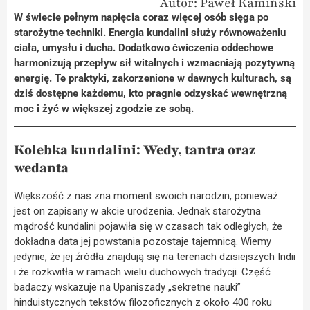
Autor: Paweł Kamiński
W świecie pełnym napięcia coraz więcej osób sięga po
starożytne techniki. Energia kundalini służy równoważeniu
ciała, umysłu i ducha. Dodatkowo ćwiczenia oddechowe
harmonizują przepływ sił witalnych i wzmacniają pozytywną
energię. Te praktyki, zakorzenione w dawnych kulturach, są
dziś dostępne każdemu, kto pragnie odzyskać wewnętrzną
moc i żyć w większej zgodzie ze sobą.
Kolebka kundalini: Wedy, tantra oraz
wedanta
Większość z nas zna moment swoich narodzin, ponieważ
jest on zapisany w akcie urodzenia. Jednak starożytna
mądrość kundalini pojawiła się w czasach tak odległych, że
dokładna data jej powstania pozostaje tajemnicą. Wiemy
jedynie, że jej źródła znajdują się na terenach dzisiejszych Indii
i że rozkwitła w ramach wielu duchowych tradycji. Część
badaczy wskazuje na Upaniszady „sekretne nauki”
hinduistycznych tekstów filozoficznych z około 400 roku