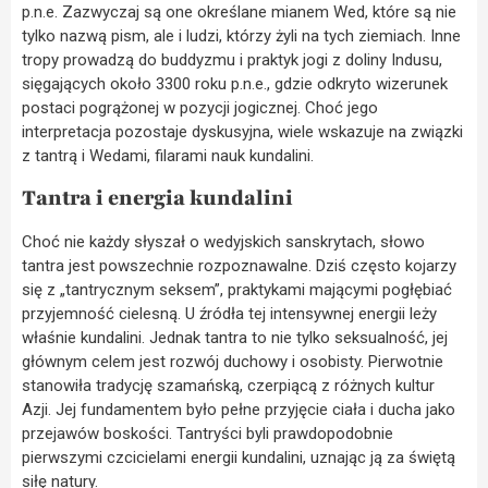
p.n.e. Zazwyczaj są one określane mianem Wed, które są nie
tylko nazwą pism, ale i ludzi, którzy żyli na tych ziemiach. Inne
tropy prowadzą do buddyzmu i praktyk jogi z doliny Indusu,
sięgających około 3300 roku p.n.e., gdzie odkryto wizerunek
postaci pogrążonej w pozycji jogicznej. Choć jego
interpretacja pozostaje dyskusyjna, wiele wskazuje na związki
z tantrą i Wedami, filarami nauk kundalini.
Tantra i energia kundalini
Choć nie każdy słyszał o wedyjskich sanskrytach, słowo
tantra jest powszechnie rozpoznawalne. Dziś często kojarzy
się z „tantrycznym seksem”, praktykami mającymi pogłębiać
przyjemność cielesną. U źródła tej intensywnej energii leży
właśnie kundalini. Jednak tantra to nie tylko seksualność, jej
głównym celem jest rozwój duchowy i osobisty. Pierwotnie
stanowiła tradycję szamańską, czerpiącą z różnych kultur
Azji. Jej fundamentem było pełne przyjęcie ciała i ducha jako
przejawów boskości. Tantryści byli prawdopodobnie
pierwszymi czcicielami energii kundalini, uznając ją za świętą
siłę natury.