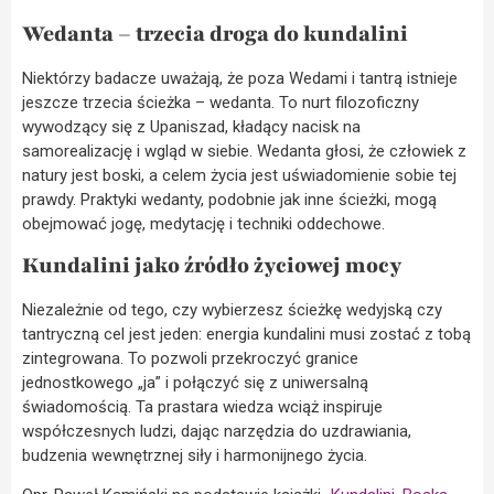
Wedanta – trzecia droga do kundalini
Niektórzy badacze uważają, że poza Wedami i tantrą istnieje
jeszcze trzecia ścieżka – wedanta. To nurt filozoficzny
wywodzący się z Upaniszad, kładący nacisk na
samorealizację i wgląd w siebie. Wedanta głosi, że człowiek z
natury jest boski, a celem życia jest uświadomienie sobie tej
prawdy. Praktyki wedanty, podobnie jak inne ścieżki, mogą
obejmować jogę, medytację i techniki oddechowe.
Kundalini jako źródło życiowej mocy
Niezależnie od tego, czy wybierzesz ścieżkę wedyjską czy
tantryczną cel jest jeden: energia kundalini musi zostać z tobą
zintegrowana. To pozwoli przekroczyć granice
jednostkowego „ja” i połączyć się z uniwersalną
świadomością. Ta prastara wiedza wciąż inspiruje
współczesnych ludzi, dając narzędzia do uzdrawiania,
budzenia wewnętrznej siły i harmonijnego życia.