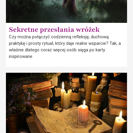
Sekretne przesłania wróżek
Czy można połączyć codzienną refleksję, duchową
praktykę i prosty rytuał, który daje realne wsparcie? Tak, a
właśnie dlatego coraz więcej osób sięga po karty
inspirowane