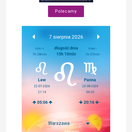
Polecamy
7 sierpnia 2026
długość dnia
min +
max -
15h 10min
7h 28min
1h 37min
Lew
Panna
22-07-2026
23-08-2026
21:14
04:20
05:06
20:16
Miesiąc