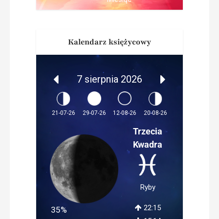
Kalendarz księżycowy
7 sierpnia 2026
12-08-26
21-07-26
29-07-26
20-08-26
Trzecia
Kwadra
Ryby
22:15
35%