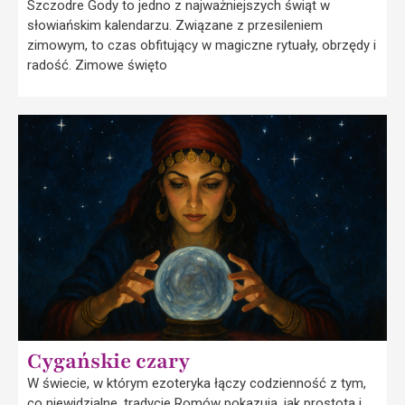
Szczodre Gody to jedno z najważniejszych świąt w
słowiańskim kalendarzu. Związane z przesileniem
zimowym, to czas obfitujący w magiczne rytuały, obrzędy i
radość. Zimowe święto
Cygańskie czary
W świecie, w którym ezoteryka łączy codzienność z tym,
co niewidzialne, tradycje Romów pokazują, jak prostota i