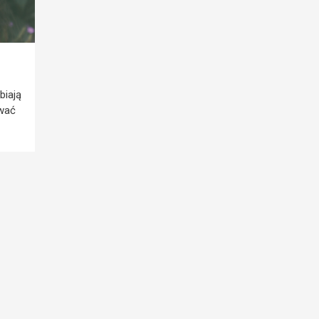
biają
ować