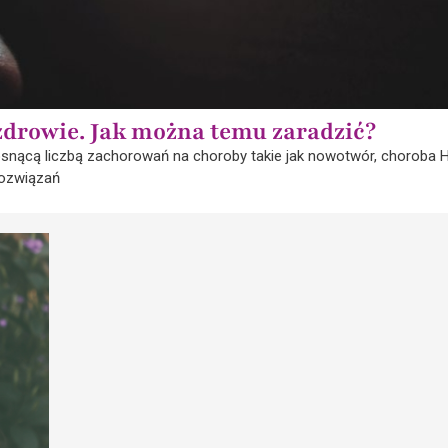
zdrowie. Jak można temu zaradzić?
rosnącą liczbą zachorowań na choroby takie jak nowotwór, choroba
rozwiązań