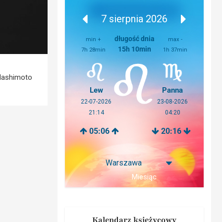
7 sierpnia 2026
długość dnia
min +
max -
15h 10min
7h 28min
1h 37min
 Hashimoto
Lew
Panna
22-07-2026
23-08-2026
21:14
04:20
05:06
20:16
Miesiąc
Kalendarz księżycowy