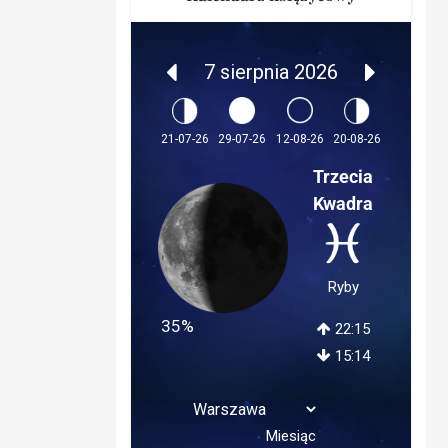
7 sierpnia 2026
12-08-26
21-07-26
29-07-26
20-08-26
Trzecia
Kwadra
Ryby
35%
22:15
15:14
Miesiąc