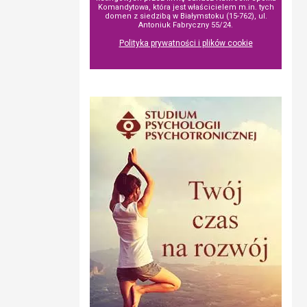
Komandytowa, która jest właścicielem m.in. tych
domen z siedzibą w Białymstoku (15-762), ul.
Antoniuk Fabryczny 55/24.
Polityka prywatności i plików cookie