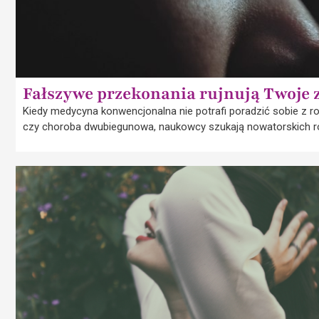
Fałszywe przekonania rujnują Twoje 
Kiedy medycyna konwencjonalna nie potrafi poradzić sobie z 
czy choroba dwubiegunowa, naukowcy szukają nowatorskich 