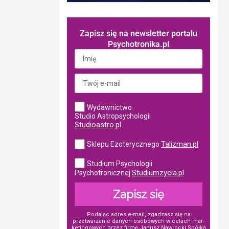
Zapisz się na newsletter portalu
Psychotronika.pl
Wydawnictwo
Studio Astropsychologii
Studioastro.pl
Talizman.pl
Sklepu Ezoterycznego
Studium Psychologii
Studiumzycia.pl
Psychotronicznej
Zapisz się
Podając adres e-mail, zgadzasz się na
przetwarzanie danych osobowych w ce­lach mar­
ke­tin­go­wych przez firmę Janusz Nawrocki Spółka