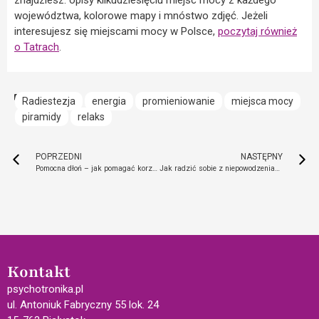
województwa, kolorowe mapy i mnóstwo zdjęć. Jeżeli
interesujesz się miejscami mocy w Polsce,
poczytaj również
o Tatrach
.
Radiestezja
energia
promieniowanie
miejsca mocy
piramidy
relaks
POPRZEDNI
NASTĘPNY
Pomocna dłoń – jak pomagać korzystając z chirologii?
Jak radzić sobie z niepowodzeniami i przegnać przygnębienie?
Kontakt
psychotronika.pl
ul. Antoniuk Fabryczny 55 lok. 24