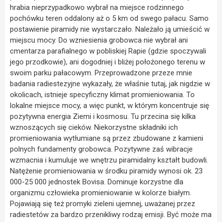
hrabia nieprzypadkowo wybrał na miejsce rodzinnego
pochówku teren oddalony aż o 5 km od swego pałacu. Samo
postawienie piramidy nie wystarczało. Należało ją umieścić w
miejscu mocy. Do wzniesienia grobowca nie wybrał ani
cmentarza parafialnego w pobliskiej Rapie (gdzie spoczywali
jego przodkowie), ani dogodniej i bliżej położonego terenu w
swoim parku pałacowym. Przeprowadzone przeze mnie
badania radiestezyjne wykazały, że właśnie tutaj, jak nigdzie w
okolicach, istnieje specyficzny klimat promieniowania. To
lokalne miejsce mocy, a więc punkt, w którym koncentruje się
pozytywna energia Ziemi i kosmosu. Tu przecina się kilka
wznoszących się cieków. Niekorzystne składniki ich
promieniowania wytłumiane są przez zbudowane z kamieni
polnych fundamenty grobowca. Pozytywne zaś wibracje
wzmacnia i kumuluje we wnętrzu piramidalny kształt budowli.
Natężenie promieniowania w środku piramidy wynosi ok. 23
000-25 000 jednostek Bovisa. Dominuje korzystne dla
organizmu człowieka promieniowanie w kolorze białym.
Pojawiają się też promyki zieleni ujemnej, uważanej przez
radiestetów za bardzo przenikliwy rodzaj emisji. Być może ma