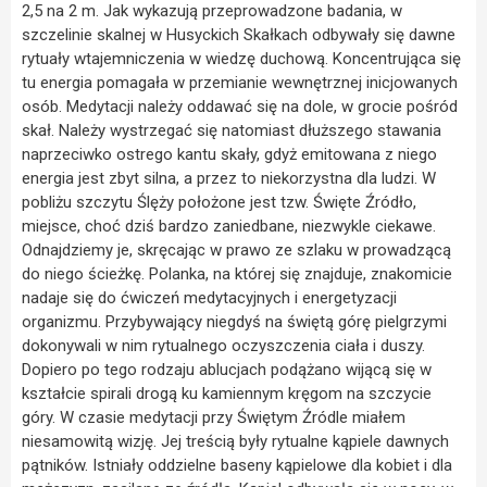
2,5 na 2 m. Jak wykazują przeprowadzone badania, w
szczelinie skalnej w Husyckich Skałkach odbywały się dawne
rytuały wtajemniczenia w wiedzę duchową. Koncentrująca się
tu energia pomagała w przemianie wewnętrznej inicjowanych
osób. Medytacji należy oddawać się na dole, w grocie pośród
skał. Należy wystrzegać się natomiast dłuższego stawania
naprzeciwko ostrego kantu skały, gdyż emitowana z niego
energia jest zbyt silna, a przez to niekorzystna dla ludzi. W
pobliżu szczytu Ślęży położone jest tzw. Święte Źródło,
miejsce, choć dziś bardzo zaniedbane, niezwykle ciekawe.
Odnajdziemy je, skręcając w prawo ze szlaku w prowadzącą
do niego ścieżkę. Polanka, na której się znajduje, znakomicie
nadaje się do ćwiczeń medytacyjnych i energetyzacji
organizmu. Przybywający niegdyś na świętą górę pielgrzymi
dokonywali w nim rytualnego oczyszczenia ciała i duszy.
Dopiero po tego rodzaju ablucjach podążano wijącą się w
kształcie spirali drogą ku kamiennym kręgom na szczycie
góry. W czasie medytacji przy Świętym Źródle miałem
niesamowitą wizję. Jej treścią były rytualne kąpiele dawnych
pątników. Istniały oddzielne baseny kąpielowe dla kobiet i dla