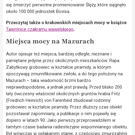
się zmierzyć pierwotne promieniowanie Ślęży, które sięgnęło
około 100 000 jednostek Bovisa.
Przeczytaj także o krakowskich miejscach mocy w książce
Tajemnice czakramu wawelskiego
.
Miejsca mocy na Mazurach
Autor opisuje też miejsca, bardziej odległe, nieznane i
pamiętane jedynie przez okolicznych mieszkańców: Rapa.
Zabytkowy grobowiec w kształcie piramidy, w którym
spoczywają zmumifikowane zwłoki, a do tego położony na
Mazurach – taka wiadomość brzmi bardzo
nieprawdopodobnie, a jednak jest prawdą. Przed blisko 200
laty ówczesny właściciel okolicznych gruntów hrabia Fritz
(Friedrich Heinrich) von Farenheid zbudował rodzinny
grobowiec w kształcie piramidy. Przez dłuższy czas obiekt
pozostawał zapomniany, a publikacje o nim pojawiły się
dopiero w latach 90. Jako pierwszy przeprowadziłem w
tamtym czasie badania radiestezyjne wspomnianego obiektu.
Był wówczas w opłakanym stanie, z częściowo zmurszałymi