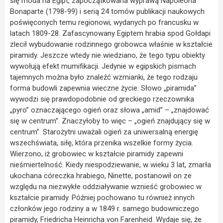
się moda na Egipt, zapoczątkowana wyprawą Napoleona
Bonaparte (1798-99) i serią 24 tomów publikacji naukowych
poświęconych temu regionowi, wydanych po francusku w
latach 1809-28. Zafascynowany Egiptem hrabia spod Gołdapi
zlecił wybudowanie rodzinnego grobowca właśnie w kształcie
piramidy. Jeszcze wtedy nie wiedziano, że tego typu obiekty
wywołują efekt mumifikacji. Jedynie w egipskich pismach
tajemnych można było znaleźć wzmianki, że tego rodzaju
forma budowli zapewnia wieczne życie. Słowo „piramida”
wywodzi się prawdopodobnie od greckiego rzeczownika
„pyro” oznaczającego ogień oraz słowa „amid” – „znajdować
się w centrum”. Znaczyłoby to więc – „ogień znajdujący się w
centrum”. Starożytni uważali ogień za uniwersalną energię
wszechświata, siłę, która przenika wszelkie formy życia.
Wierzono, iż grobowiec w kształcie piramidy zapewni
nieśmiertelność. Kiedy niespodziewanie, w wieku 3 lat, zmarła
ukochana córeczka hrabiego, Ninette, postanowił on ze
względu na niezwykłe oddziaływanie wznieść grobowiec w
kształcie piramidy. Później pochowano tu również innych
członków jego rodziny a w 1849 r. samego budowniczego
piramidy, Friedricha Heinricha von Farenheid. Wydaje się, że