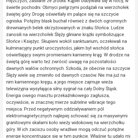
mężczyzn, zasilane ze źródła. Kąpiel odbywała się w nocy, w
świetle pochodni. Obmyci pielgrzymi podążali na wierzchołek
świętej góry. Drogę oświetlały im palące się na szczycie
ogniska. Potężny blask buchał również z dwóch ogromnych
drewnianych belek skrzyżowanych w znaku Słońca. Ludzie
zanosili na wierzchołek Ślęży gliniane krążki symbolizujące
Słońce i Księżyc. Skupieni wokół sanktuarium, oczekiwali na
kulminacyjny punkt uroczystości, jakim był wschód słońca
oświetlający swymi promieniami kamienny krąg. W drodze na
świętą górę warto też zwrócić uwagę na pozostałości
dawnych wałów ochronnych. Szkoda, że obecnie na szczycie
Ślęży wiele się zmieniło od dawnych czasów. Nie ma już na
nim kamiennego kręgu, a jego miejsce zajmuje wieża
telewizyjna wysyłająca silny sygnał na cały Dolny Śląsk.
Energia owego masztu przekaźnikowego zagłusza,
oczywiście, w znacznej mierze subtelne wibracje tego
miejsca. Przed negatywnym oddziaływaniem pól
elektromagnetycznych najlepiej schować się za masywnymi
granitowymi skałami koło wieży widokowej na wierzchołku
góry. W ich zaciszu osoby wrażliwe mogą odczuć potężne
energie koncentrujące się w tym punkcie. Właśnie tu udało mi