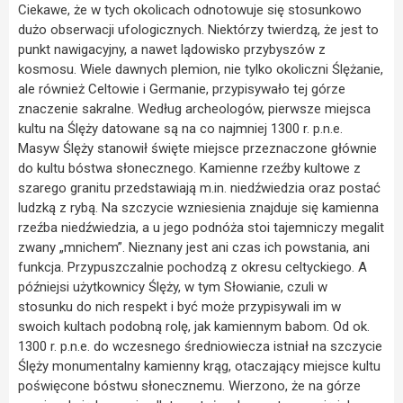
Ciekawe, że w tych okolicach odnotowuje się stosunkowo
dużo obserwacji ufologicznych. Niektórzy twierdzą, że jest to
punkt nawigacyjny, a nawet lądowisko przybyszów z
kosmosu. Wiele dawnych plemion, nie tylko okoliczni Ślężanie,
ale również Celtowie i Germanie, przypisywało tej górze
znaczenie sakralne. Według archeologów, pierwsze miejsca
kultu na Ślęży datowane są na co najmniej 1300 r. p.n.e.
Masyw Ślęży stanowił święte miejsce przeznaczone głównie
do kultu bóstwa słonecznego. Kamienne rzeźby kultowe z
szarego granitu przedstawiają m.in. niedźwiedzia oraz postać
ludzką z rybą. Na szczycie wzniesienia znajduje się kamienna
rzeźba niedźwiedzia, a u jego podnóża stoi tajemniczy megalit
zwany „mnichem”. Nieznany jest ani czas ich powstania, ani
funkcja. Przypuszczalnie pochodzą z okresu celtyckiego. A
późniejsi użytkownicy Ślęży, w tym Słowianie, czuli w
stosunku do nich respekt i być może przypisywali im w
swoich kultach podobną rolę, jak kamiennym babom. Od ok.
1300 r. p.n.e. do wczesnego średniowiecza istniał na szczycie
Ślęży monumentalny kamienny krąg, otaczający miejsce kultu
poświęcone bóstwu słonecznemu. Wierzono, że na górze