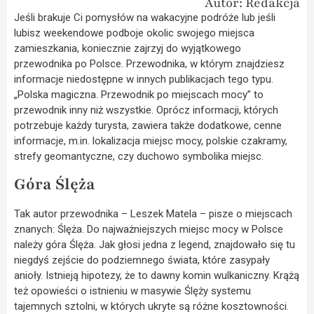
Autor: Redakcja
Jeśli brakuje Ci pomysłów na wakacyjne podróże lub jeśli
lubisz weekendowe podboje okolic swojego miejsca
zamieszkania, koniecznie zajrzyj do wyjątkowego
przewodnika po Polsce. Przewodnika, w którym znajdziesz
informacje niedostępne w innych publikacjach tego typu.
„Polska magiczna. Przewodnik po miejscach mocy” to
przewodnik inny niż wszystkie. Oprócz informacji, których
potrzebuje każdy turysta, zawiera także dodatkowe, cenne
informacje, m.in. lokalizacja miejsc mocy, polskie czakramy,
strefy geomantyczne, czy duchowo symbolika miejsc.
Góra Ślęża
Tak autor przewodnika – Leszek Matela – pisze o miejscach
znanych: Ślęża. Do najważniejszych miejsc mocy w Polsce
należy góra Ślęża. Jak głosi jedna z legend, znajdowało się tu
niegdyś zejście do podziemnego świata, które zasypały
anioły. Istnieją hipotezy, że to dawny komin wulkaniczny. Krążą
też opowieści o istnieniu w masywie Ślęży systemu
tajemnych sztolni, w których ukryte są różne kosztowności.