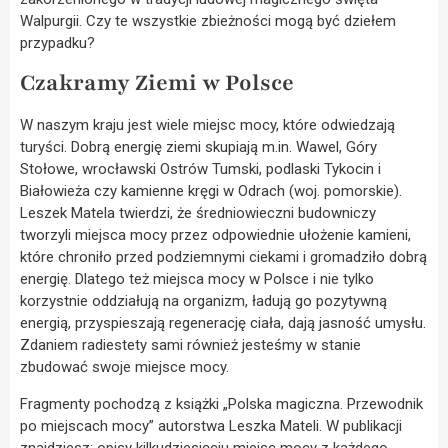
Walpurgii. Czy te wszystkie zbieżności mogą być dziełem
przypadku?
Czakramy Ziemi w Polsce
W naszym kraju jest wiele miejsc mocy, które odwiedzają
turyści. Dobrą energię ziemi skupiają m.in. Wawel, Góry
Stołowe, wrocławski Ostrów Tumski, podlaski Tykocin i
Białowieża czy kamienne kręgi w Odrach (woj. pomorskie).
Leszek Matela twierdzi, że średniowieczni budowniczy
tworzyli miejsca mocy przez odpowiednie ułożenie kamieni,
które chroniło przed podziemnymi ciekami i gromadziło dobrą
energię. Dlatego też miejsca mocy w Polsce i nie tylko
korzystnie oddziałują na organizm, ładują go pozytywną
energią, przyspieszają regenerację ciała, dają jasność umysłu.
Zdaniem radiestety sami również jesteśmy w stanie
zbudować swoje miejsce mocy.
Fragmenty pochodzą z książki „Polska magiczna. Przewodnik
po miejscach mocy” autorstwa Leszka Mateli. W publikacji
znajdziesz: opisy kilkudziesięciu miejsc mocy z każdego