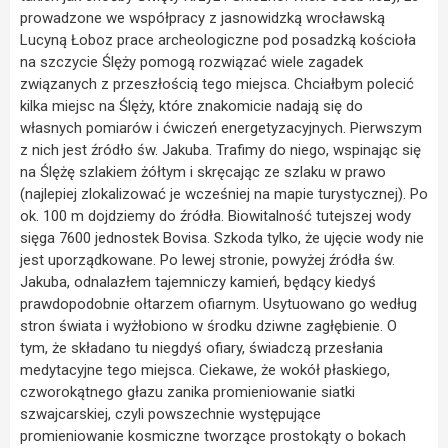
prowadzone we współpracy z jasnowidzką wrocławską
Lucyną Łoboz prace archeologiczne pod posadzką kościoła
na szczycie Ślęży pomogą rozwiązać wiele zagadek
związanych z przeszłością tego miejsca. Chciałbym polecić
kilka miejsc na Ślęży, które znakomicie nadają się do
własnych pomiarów i ćwiczeń energetyzacyjnych. Pierwszym
z nich jest źródło św. Jakuba. Trafimy do niego, wspinając się
na Ślężę szlakiem żółtym i skręcając ze szlaku w prawo
(najlepiej zlokalizować je wcześniej na mapie turystycznej). Po
ok. 100 m dojdziemy do źródła. Biowitalność tutejszej wody
sięga 7600 jednostek Bovisa. Szkoda tylko, że ujęcie wody nie
jest uporządkowane. Po lewej stronie, powyżej źródła św.
Jakuba, odnalazłem tajemniczy kamień, będący kiedyś
prawdopodobnie ołtarzem ofiarnym. Usytuowano go według
stron świata i wyżłobiono w środku dziwne zagłębienie. O
tym, że składano tu niegdyś ofiary, świadczą przesłania
medytacyjne tego miejsca. Ciekawe, że wokół płaskiego,
czworokątnego głazu zanika promieniowanie siatki
szwajcarskiej, czyli powszechnie występujące
promieniowanie kosmiczne tworzące prostokąty o bokach