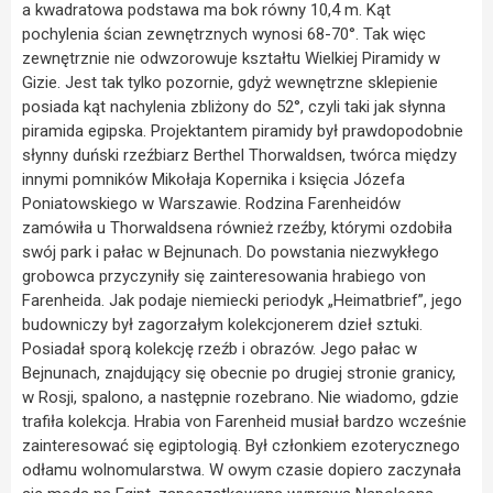
a kwadratowa podstawa ma bok równy 10,4 m. Kąt
pochylenia ścian zewnętrznych wynosi 68-70°. Tak więc
zewnętrznie nie odwzorowuje kształtu Wielkiej Piramidy w
Gizie. Jest tak tylko pozornie, gdyż wewnętrzne sklepienie
posiada kąt nachylenia zbliżony do 52°, czyli taki jak słynna
piramida egipska. Projektantem piramidy był prawdopodobnie
słynny duński rzeźbiarz Berthel Thorwaldsen, twórca między
innymi pomników Mikołaja Kopernika i księcia Józefa
Poniatowskiego w Warszawie. Rodzina Farenheidów
zamówiła u Thorwaldsena również rzeźby, którymi ozdobiła
swój park i pałac w Bejnunach. Do powstania niezwykłego
grobowca przyczyniły się zainteresowania hrabiego von
Farenheida. Jak podaje niemiecki periodyk „Heimatbrief”, jego
budowniczy był zagorzałym kolekcjonerem dzieł sztuki.
Posiadał sporą kolekcję rzeźb i obrazów. Jego pałac w
Bejnunach, znajdujący się obecnie po drugiej stronie granicy,
w Rosji, spalono, a następnie rozebrano. Nie wiadomo, gdzie
trafiła kolekcja. Hrabia von Farenheid musiał bardzo wcześnie
zainteresować się egiptologią. Był członkiem ezoterycznego
odłamu wolnomularstwa. W owym czasie dopiero zaczynała