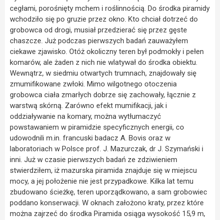
cegłami, porośnięty mchem i roślinnością. Do środka piramidy
wchodziło się po gruzie przez okno. Kto chciał dotrzeć do
grobowca od drogi, musiał przedzierać się przez gęste
chaszcze. Już podczas pierwszych badań zauważyłem
ciekawe zjawisko. Otóż okoliczny teren był podmokły i pełen
komarów, ale żaden z nich nie wlatywał do środka obiektu.
Wewnątrz, w siedmiu otwartych trumnach, znajdowały się
zmumifikowane zwłoki. Mimo wilgotnego otoczenia
grobowca ciała zmarłych dobrze się zachowały, łącznie z
warstwą skórną. Zarówno efekt mumifikacji, jak i
oddziaływanie na komary, można wytłumaczyć
powstawaniem w piramidzie specyficznych energii, co
udowodnili m.in. francuski badacz A. Bovis oraz w
laboratoriach w Polsce prof. J. Mazurczak, dr J. Szymański i
inni. Już w czasie pierwszych badań ze zdziwieniem
stwierdziłem, iż mazurska piramida znajduje się w miejscu
mocy, a jej położenie nie jest przypadkowe. Kilka lat temu
zbudowano ścieżkę, teren uporządkowano, a sam grobowiec
poddano konserwacji. W oknach założono kraty, przez które
można zajrzeć do środka Piramida osiąga wysokość 15,9 m,