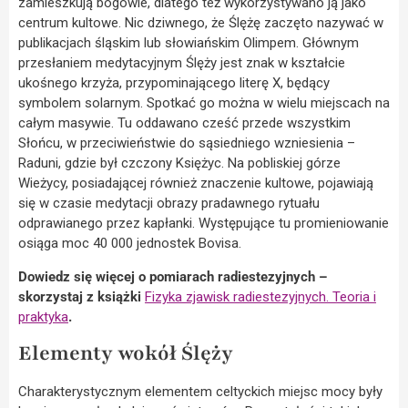
zamieszkują bogowie, dlatego też wykorzystywano ją jako
centrum kultowe. Nic dziwnego, że Ślężę zaczęto nazywać w
publikacjach śląskim lub słowiańskim Olimpem. Głównym
przesłaniem medytacyjnym Ślęży jest znak w kształcie
ukośnego krzyża, przypominającego literę X, będący
symbolem solarnym. Spotkać go można w wielu miejscach na
całym masywie. Tu oddawano cześć przede wszystkim
Słońcu, w przeciwieństwie do sąsiedniego wzniesienia –
Raduni, gdzie był czczony Księżyc. Na pobliskiej górze
Wieżycy, posiadającej również znaczenie kultowe, pojawiają
się w czasie medytacji obrazy pradawnego rytuału
odprawianego przez kapłanki. Występujące tu promieniowanie
osiąga moc 40 000 jednostek Bovisa.
Dowiedz się więcej o pomiarach radiestezyjnych –
skorzystaj z książki
Fizyka zjawisk radiestezyjnych. Teoria i
praktyka
.
Elementy wokół Ślęży
Charakterystycznym elementem celtyckich miejsc mocy były