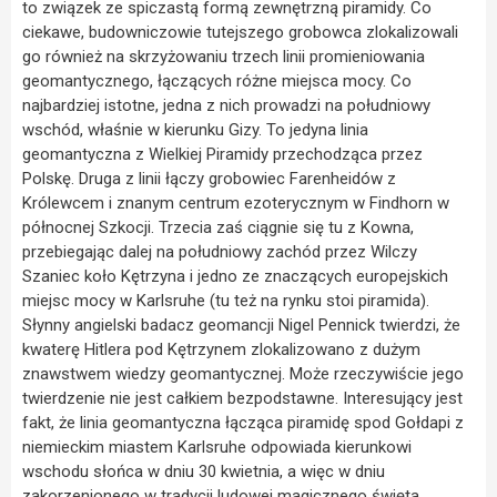
to związek ze spiczastą formą zewnętrzną piramidy. Co
ciekawe, budowniczowie tutejszego grobowca zlokalizowali
go również na skrzyżowaniu trzech linii promieniowania
geomantycznego, łączących różne miejsca mocy. Co
najbardziej istotne, jedna z nich prowadzi na południowy
wschód, właśnie w kierunku Gizy. To jedyna linia
geomantyczna z Wielkiej Piramidy przechodząca przez
Polskę. Druga z linii łączy grobowiec Farenheidów z
Królewcem i znanym centrum ezoterycznym w Findhorn w
północnej Szkocji. Trzecia zaś ciągnie się tu z Kowna,
przebiegając dalej na południowy zachód przez Wilczy
Szaniec koło Kętrzyna i jedno ze znaczących europejskich
miejsc mocy w Karlsruhe (tu też na rynku stoi piramida).
Słynny angielski badacz geomancji Nigel Pennick twierdzi, że
kwaterę Hitlera pod Kętrzynem zlokalizowano z dużym
znawstwem wiedzy geomantycznej. Może rzeczywiście jego
twierdzenie nie jest całkiem bezpodstawne. Interesujący jest
fakt, że linia geomantyczna łącząca piramidę spod Gołdapi z
niemieckim miastem Karlsruhe odpowiada kierunkowi
wschodu słońca w dniu 30 kwietnia, a więc w dniu
zakorzenionego w tradycji ludowej magicznego święta