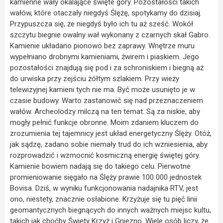
kamienne wały okalające święte góry. Pozostałości takich
wałów, które otaczały niegdyś Ślężę, spotykamy do dzisiaj.
Przypuszcza się, że niegdyś było ich tu aż sześć. Wokół
szczytu biegnie owalny wał wykonany z czarnych skał Gabro.
Kamienie układano pionowo bez zaprawy. Wnętrze muru
wypełniano drobnymi kamieniami, żwirem i piaskiem. Jego
pozostałości znajdują się pod i za schroniskiem i biegną aż
do urwiska przy zejściu żółtym szlakiem. Przy wieży
telewizyjnej kamieni tych nie ma. Być może usunięto je w
czasie budowy. Warto zastanowić się nad przeznaczeniem
wałów. Archeolodzy milczą na ten temat. Są za niskie, aby
mogły pełnić funkcje obronne. Moim zdaniem kluczem do
zrozumienia tej tajemnicy jest układ energetyczny Ślęży. Otóż,
jak sądzę, zadano sobie niemały trud do ich wzniesienia, aby
rozprowadzić i wzmocnić kosmiczną energię świętej góry.
Kamienie bowiem nadają się do takiego celu. Pierwotne
promieniowanie sięgało na Ślęży prawie 100 000 jednostek
Bovisa. Dziś, w wyniku funkcjonowania nadajnika RTV, jest
ono, niestety, znacznie osłabione. Krzyżuje się tu pięć linii
geomantycznych biegnących do innych ważnych miejsc kultu,
takich jak choćby Święty Krzyż i Gniezno. Wiele osób liczy, że