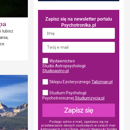
Zapisz się na newsletter portalu
pa
Psychotronika.pl
 lubisz
ania,
ce.
Wydawnictwo
Studio Astropsychologii
Studioastro.pl
Talizman.pl
Sklepu Ezoterycznego
Studium Psychologii
Studiumzycia.pl
Psychotronicznej
Zapisz się
Podając adres e-mail, zgadzasz się na
przetwarzanie danych osobowych w ce­lach mar­
ke­tin­go­wych przez firmę Janusz Nawrocki Spółka