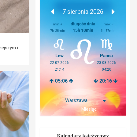
7 sierpnia 2026
długość dnia
min +
max -
15h 10min
7h 28min
1h 37min
iejszym i
Lew
Panna
22-07-2026
23-08-2026
21:14
04:20
05:06
20:16
Miesiąc
Kalendarz księżycowy