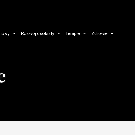
howy
Rozwój osobisty
Terapie
Zdrowie
e