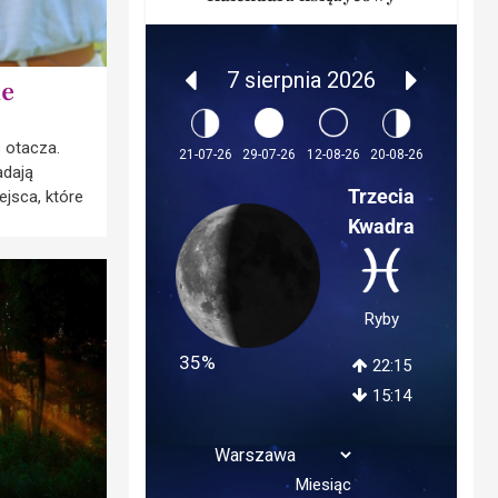
7 sierpnia 2026
ie
s otacza.
12-08-26
21-07-26
29-07-26
20-08-26
adają
Trzecia
ejsca, które
Kwadra
Ryby
35%
22:15
15:14
Miesiąc