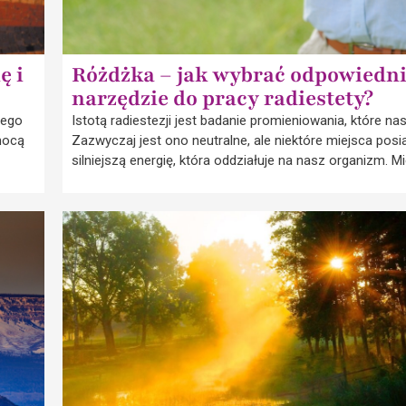
ę i
Różdżka – jak wybrać odpowiedn
narzędzie do pracy radiestety?
Jego
Istotą radiestezji jest badanie promieniowania, które na
mocą
Zazwyczaj jest ono neutralne, ale niektóre miejsca posi
silniejszą energię, która oddziałuje na nasz organizm. Mi