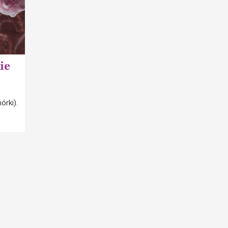
ie
órki).