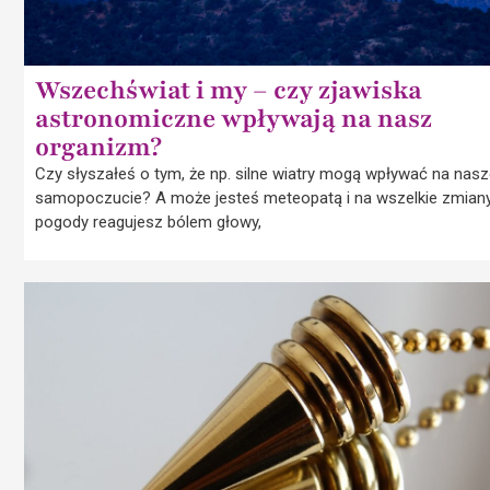
Wszechświat i my – czy zjawiska
astronomiczne wpływają na nasz
organizm?
Czy słyszałeś o tym, że np. silne wiatry mogą wpływać na nas
samopoczucie? A może jesteś meteopatą i na wszelkie zmian
pogody reagujesz bólem głowy,