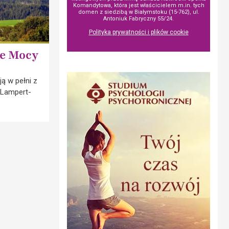
Komandytowa, która jest właścicielem m.in. tych
domen z siedzibą w Białymstoku (15-762), ul.
Antoniuk Fabryczny 55/24.
Polityka prywatności i plików cookie
ce Mocy
ą w pełni z
 Lampert-