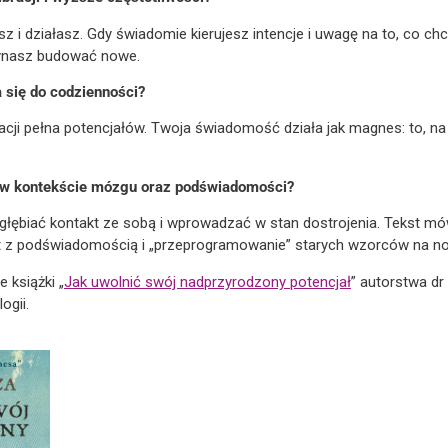
sz i działasz. Gdy świadomie kierujesz intencje i uwagę na to, co ch
zynasz budować nowe.
 się do codzienności?
rmacji pełna potencjałów. Twoja świadomość działa jak magnes: to, 
e w kontekście mózgu oraz podświadomości?
łębiać kontakt ze sobą i wprowadzać w stan dostrojenia. Tekst m
takt z podświadomością i „przeprogramowanie” starych wzorców na n
 książki „
Jak uwolnić swój nadprzyrodzony potencjał
” autorstwa dr
ogii.