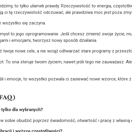
idzimy, to tylko ułamek prawdy. Rzeczywistość to energia, częstotliw
ają ci tę rzeczywistość odczuwać, ale prawdziwa moc jest poza zmy
ie wszystko się zaczyna.
mysł to jego oprogramowanie. Jeśli chcesz zmienić swoje życie, mu
ami i emocjami, tworzysz nowy sposób działania.
 twoje nowe cele, a nie wciąż odtwarzać stare programy z przeszło
t. To ona steruje twoim życiem, nawet jeśli tego nie zauważasz. Al
śli i emocje, to wszystko pozwala ci zasiewać nowe wzorce, które 
(FAQ)
 tylko dla wybranych?
a w sobie obudzić poprzez świadomość, otwartość i pracę z własną 
racji i wyższe częstotliwości?