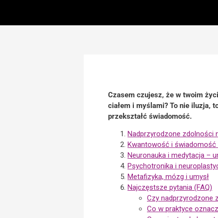
Czasem czujesz, że w twoim życiu
ciałem i myślami? To nie iluzja, 
przekształć świadomość.
Nadprzyrodzone zdolności 
Kwantowość i świadomość –
Neuronauka i medytacja – 
Psychotronika i neuroplast
Metafizyka, mózg i umysł
Najczęstsze pytania (FAQ)
Czy nadprzyrodzone z
Co w praktyce oznacza