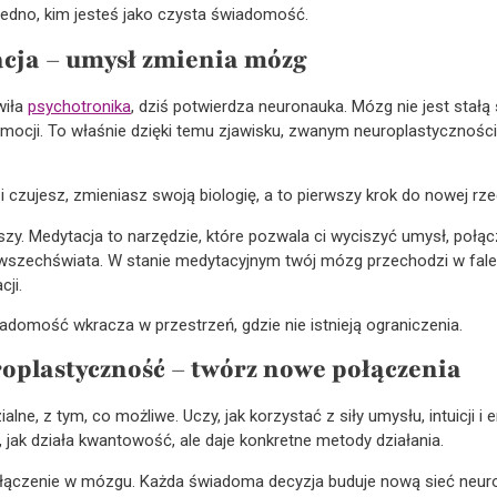
jedno, kim jesteś jako czysta świadomość.
cja – umysł zmienia mózg
wiła
psychotronika
, dziś potwierdza neuronauka. Mózg nie jest stałą 
emocji. To właśnie dzięki temu zjawisku, zwanym neuroplastyczno
i czujesz, zmieniasz swoją biologię, a to pierwszy krok do nowej rz
szy. Medytacja to narzędzie, które pozwala ci wyciszyć umysł, połąc
 wszechświata. W stanie medytacyjnym twój mózg przechodzi w fale a
ji.
adomość wkracza w przestrzeń, gdzie nie istnieją ograniczenia.
oplastyczność – twórz nowe połączenia
alne, z tym, co możliwe. Uczy, jak korzystać z siły umysłu, intuicji i
y, jak działa kwantowość, ale daje konkretne metody działania.
ączenie w mózgu. Każda świadoma decyzja buduje nową sieć neuro