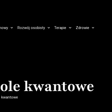
howy
Rozwój osobisty
Terapie
Zdrowie
pole kwantowe
e kwantowe