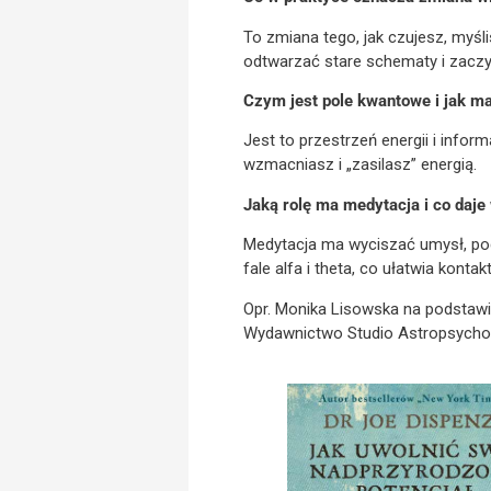
To zmiana tego, jak czujesz, myśli
odtwarzać stare schematy i zac
Czym jest pole kwantowe i jak ma
Jest to przestrzeń energii i info
wzmacniasz i „zasilasz” energią.
Jaką rolę ma medytacja i co daj
Medytacja ma wyciszać umysł, pog
fale alfa i theta, co ułatwia kon
Opr. Monika Lisowska na podstawie
Wydawnictwo Studio Astropsychol