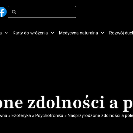
a
Karty do wróżenia
Medycyna naturalna
Rozwój duc
ne zdolności a 
ówna
»
Ezoteryka
»
Psychotronika
»
Nadprzyrodzone zdolności a pol