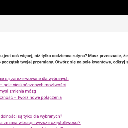
 jest coś więcej, niż tylko codzienna rutyna? Masz przeczucie, że
to początek twojej przemiany. Otwórz się na pole kwantowe, odkryj
nie są zarezerwowane dla wybranych
 pole nieskończonych możliwości
umysł zmienia mózg
yczność – twórz nowe połączenia
dolności są tylko dla wybranych?
 zmiana wibracji i wyższe częstotliwości?