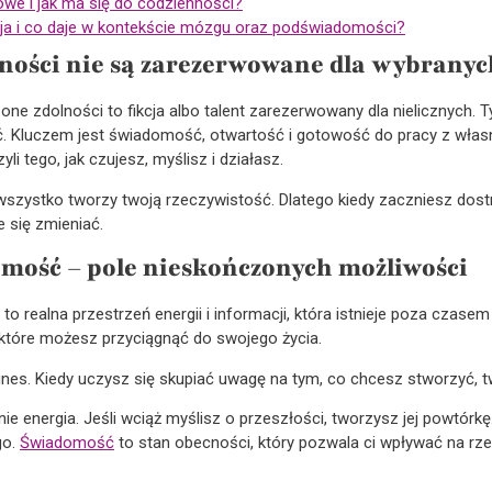
we i jak ma się do codzienności?
ja i co daje w kontekście mózgu oraz podświadomości?
ności nie są zarezerwowane dla wybranyc
ne zdolności to fikcja albo talent zarezerwowany dla nielicznych. 
. Kluczem jest świadomość, otwartość i gotowość do pracy z włas
li tego, jak czujesz, myślisz i działasz.
o wszystko tworzy twoją rzeczywistość. Dlatego kiedy zaczniesz dos
e się zmieniać.
mość – pole nieskończonych możliwości
 to realna przestrzeń energii i informacji, która istnieje poza czasem
, które możesz przyciągnąć do swojego życia.
es. Kiedy uczysz się skupiać uwagę na tym, co chcesz stworzyć, 
ie energia. Jeśli wciąż myślisz o przeszłości, tworzysz jej powtórkę. 
go.
Świadomość
to stan obecności, który pozwala ci wpływać na rze