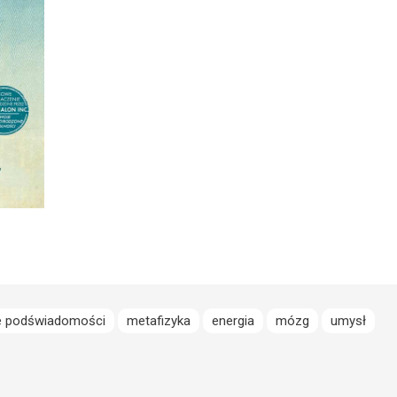
e podświadomości
metafizyka
energia
mózg
umysł