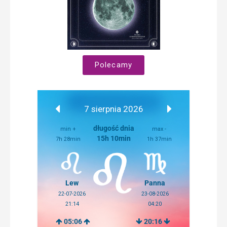
Polecamy
7 sierpnia 2026
długość dnia
min +
max -
15h 10min
7h 28min
1h 37min
Lew
Panna
22-07-2026
23-08-2026
21:14
04:20
05:06
20:16