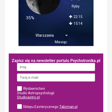
Ryby
22:15
35%
15:14
Miesiąc
Zapisz się na newsletter portalu Psychotronika.pl
Wydawnictwo
Studio Astropsychologii
Studioastro.pl
Talizman.pl
Sklepu Ezoterycznego