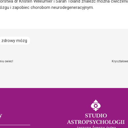
orstwa dr Kristen Willeumier i Sarah Toland znaleźć można ćwiczenia
ózgu i zapobiec chorobom neurodegeneracyjnym.
zdrowy mózg
niu owiec!
Kryształowe
y