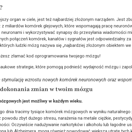
?
szy organ w ciele, jest też najbardziej złożonym narządem. Jest z
z miliardów komórek glejowych, które wspomagają pracę neuronó
mi neuronami i wykorzystywać synapsy do przesyłania wiadomości m
nych połączeń komórek, kanałów i sygnałów jest odpowiedzialny za
których ludzki mózg nazywa się „najbardziej złożonym obiektem we
możesz złamać kod oprogramowania twojego mózgu!
a stymulację wzrostu nowych komórek neuronowych oraz wspom
y dokonania zmian w twoim mózgu
mózgowych jest możliwy w każdym wieku.
o dnia tracimy tysiące komórek mózgowych w wyniku naturalnego p
 z powodu zbyt dużego stresu, narażenia na metale ciężkie, pestycydy
ości. Oczywiście nadużywanie narkotyków i alkoholu lub łagodne u
sona lub Alzheimera, mogą również powodować większą utratę tych 