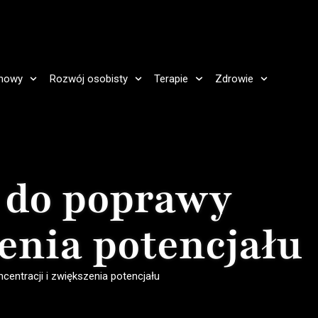
howy
Rozwój osobisty
Terapie
Zdrowie
 do poprawy
zenia potencjału
centracji i zwiększenia potencjału