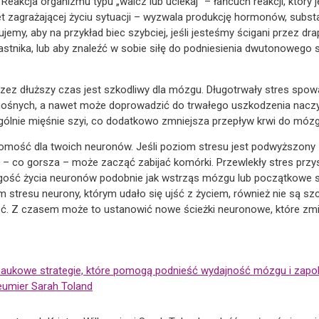
eakcja organizmu typu „walcz lub uciekaj” – łańcuch reakcji, który
wet zagrażającej życiu sytuacji – wyzwala produkcję hormonów, subs
y, aby na przykład biec szybciej, jeśli jesteśmy ścigani przez drap
stnika, lub aby znaleźć w sobie siłę do podniesienia dwutonoweg
rzez dłuższy czas jest szkodliwy dla mózgu. Długotrwały stres spo
nośnych, a nawet może doprowadzić do trwałego uszkodzenia nac
ególnie mięśnie szyi, co dodatkowo zmniejsza przepływ krwi do mózg
adomość dla twoich neuronów. Jeśli poziom stresu jest podwyższony
– co gorsza – może zacząć zabijać komórki. Przewlekły stres przys
ość życia neuronów podobnie jak wstrząs mózgu lub początkowe 
stresu neurony, którym udało się ujść z życiem, również nie są sz
ć. Z czasem może to ustanowić nowe ścieżki neuronowe, które zm