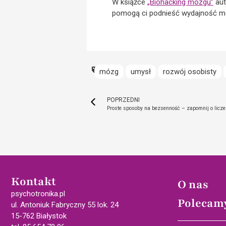
W książce
„Biohacking mózgu”
aut
pomogą ci podnieść wydajność m
mózg
umysł
rozwój osobisty
POPRZEDNI
Proste sposoby na bezsenność – zapomnij o licze
Kontakt
O nas
psychotronika.pl
Polecam
ul. Antoniuk Fabryczny 55 lok. 24
15-762 Białystok