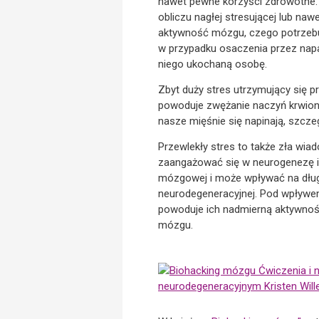
nawet pewne korzyści zdrowotne. R
obliczu nagłej stresującej lub na
aktywność mózgu, czego potrzebujem
w przypadku osaczenia przez napa
niego ukochaną osobę.
Zbyt duży stres utrzymujący się p
powoduje zwężanie naczyń krwio
nasze mięśnie się napinają, szcz
Przewlekły stres to także zła wi
zaangażować się w neurogenezę i 
mózgowej i może wpływać na dług
neurodegeneracyjnej. Pod wpływem 
powoduje ich nadmierną aktywnoś
mózgu.