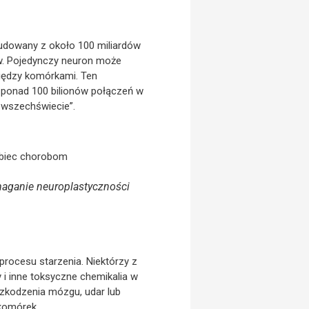
budowany z około 100 miliardów
w. Pojedynczy neuron może
iędzy komórkami. Ten
 ponad 100 bilionów połączeń w
 wszechświecie”.
aganie neuroplastyczności
rocesu starzenia. Niektórzy z
 i inne toksyczne chemikalia w
szkodzenia mózgu, udar lub
komórek.