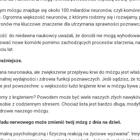
ym mózgu znajduje się około 100 miliardów neuronów, czyli komóre
e. Ogromna większość neuronów, z którymi rodzimy się i rozwijamy, 
uronów ma kluczowe znaczenie dla utrzymania sprawności poznawcze
ść: do niedawna naukowcy uważali, że dorośli nie mogą wyhodować
dukować nowe komórki pomimo zachodzących procesów starzenia, na
iu lat.
ważniejsze.
na neuronauka, ale zwiększenie przepływu krwi do mózgu jest wła
alnej wydajności i zdrowia funkcji poznawczych. Jeśli sądzisz, że to
 że jest powszechne: u większości ludzi krążenie krwi w mózgu bywa
lemy z krążeniem? Powodem może być wiele naszych złych nawyków,
 sobie z codziennym stresem. Chociaż lista jest bardzo długa, mody
drowie naszego mózgu.
ładu nerwowego może zmienić twój mózg z dnia na dzień.
malną psychologiczną i fizyczną reakcją na życiowe wyzwania”. Innym