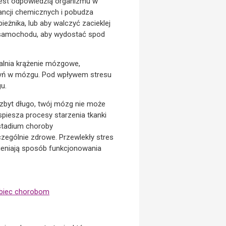
 jest odpowiedzią organizmu w
tancji chemicznych i pobudza
ieżnika, lub aby walczyć zacieklej
o samochodu, aby wydostać spod
walnia krążenie mózgowe,
zyń w mózgu. Pod wpływem stresu
u.
 zbyt długo, twój mózg nie może
piesza procesy starzenia tkanki
stadium choroby
czególnie zdrowe. Przewlekły stres
ieniają sposób funkcjonowania