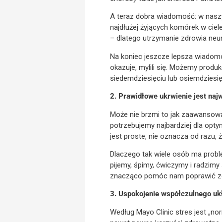
A teraz dobra wiadomość: w nasz
najdłużej żyjących komórek w ciel
– dlatego utrzymanie zdrowia ne
Na koniec jeszcze lepsza wiadomo
okazuje, mylili się. Możemy pro
siedemdziesięciu lub osiemdziesięc
2. Prawidłowe ukrwienie jest naj
Może nie brzmi to jak zaawansowa
potrzebujemy najbardziej dla optym
jest proste, nie oznacza od razu,
Dlaczego tak wiele osób ma prob
pijemy, śpimy, ćwiczymy i radzimy
znacząco pomóc nam poprawić z
3. Uspokojenie współczulnego uk
Według Mayo Clinic stres jest „nor