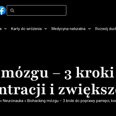
a
Karty do wróżenia
Medycyna naturalna
Rozwój duc
 mózgu – 3 kroki
tracji i zwięks
»
Neuronauka
»
Biohacking mózgu – 3 kroki do poprawy pamięci, kon