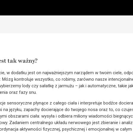
st tak ważny?
cie, w dodatku jest on najważniejszym narządem w twoim ciele, odp
 Mózg kontroluje wszystko, co robimy, zarówno nasze intencjonalne
bierzemy lody czy sałatkę z jarmużu – jak i automatyczne, takie jak r
enia oraz fazy snu.
e sensoryczne płynące z całego ciała i interpretuje bodźce dociera
 na języku, zapachy docierające do twojego nosa oraz to, co czuj
ymi obszarami ciała: wysyła i odbiera miliony wiadomości biegnącyc
owy. Zadaniem centralnego układu nerwowego jest zbieranie i analiz
rdynacja aktywności fizycznej, psychicznej i emocjonalnej w całym c