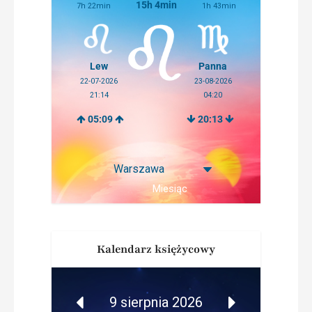
15h 4min
7h 22min
1h 43min
Lew
Panna
22-07-2026
23-08-2026
21:14
04:20
05:09
20:13
Miesiąc
Kalendarz księżycowy
9 sierpnia 2026