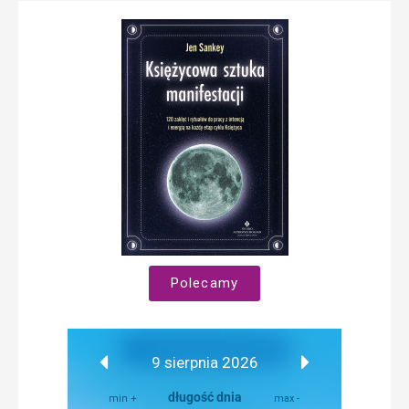
Polecamy
9 sierpnia 2026
długość dnia
min +
max -