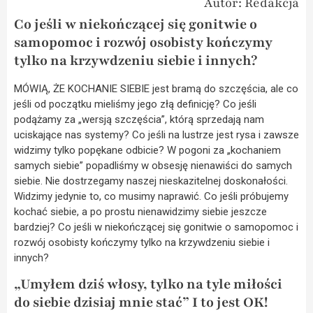
Autor: Redakcja
Co jeśli w niekończącej się gonitwie o
samopomoc i rozwój osobisty kończymy
tylko na krzywdzeniu siebie i innych?
MÓWIĄ, ŻE KOCHANIE SIEBIE jest bramą do szczęścia, ale co
jeśli od początku mieliśmy jego złą definicję? Co jeśli
podążamy za „wersją szczęścia”, którą sprzedają nam
uciskające nas systemy? Co jeśli na lustrze jest rysa i zawsze
widzimy tylko popękane odbicie? W pogoni za „kochaniem
samych siebie” popadliśmy w obsesję nienawiści do samych
siebie. Nie dostrzegamy naszej nieskazitelnej doskonałości.
Widzimy jedynie to, co musimy naprawić. Co jeśli próbujemy
kochać siebie, a po prostu nienawidzimy siebie jeszcze
bardziej? Co jeśli w niekończącej się gonitwie o samopomoc i
rozwój osobisty kończymy tylko na krzywdzeniu siebie i
innych?
„Umyłem dziś włosy, tylko na tyle miłości
do siebie dzisiaj mnie stać” I to jest OK!