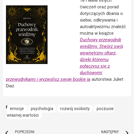
Te i wiele innych
ćwiczeń oraz porad
dotyczących dbania o
siebie, odkrywania i
autoaktywizmu znaleźć
można w książce
Duchowy przewodnik
wiedźmy. Stwórz swój
wewnętrzny ołtarz,
dzięki któremu
połączysz się z
duchowymi
przewodnikami i wyzwolisz swoje boskie ja
autorstwa Juliet
Diaz
emocje
psychologia
rozwój osobisty
poczucie
własnej wartości
POPRZEDNI
NASTĘPNY