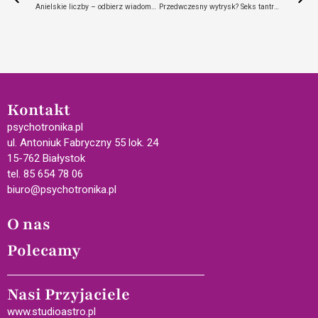
Anielskie liczby – odbierz wiadomość od Anioła
Przedwczesny wytrysk? Seks tantryczny przyjdzie z pomocą!
Kontakt
psychotronika.pl
ul. Antoniuk Fabryczny 55 lok. 24
15-762 Białystok
tel. 85 654 78 06
biuro@psychotronika.pl
O nas
Polecamy
Nasi Przyjaciele
www.studioastro.pl