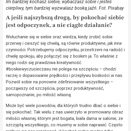
Im bardziej kochasz siebie, wybaczasz sobie i jesteś
cierpliwy, tym bardziej wyzwalasz boską jaźń. Fot. Pixabay
A jeśli najszybszą drogą, by pokochać siebie
jest odpoczynek, a nie ciągłe działanie?
Wsłuchanie się w siebie oraz wiedza, kiedy zrobić sobie
przerwę i cieszyć się chwilą, są równie produktywne, jak inne
czynności. Potrzebujemy odpoczynku, przestrzeni na radość i
chwilę spokoju, aby połączyć się z boskim ja. To właśnie z
niego rodzi się prawdziwa kreatywność.
#boskiewyczucieczasu nie polega na szczęściu – chodzi
raczej o dopasowanie prędkości i przepływu boskości w nas.
Pozwól sobie na ponowne zdefiniowanie wszystkiego –
począwszy od szczęścia, poprzez produktywność,
samopoznanie, po miłość własną.
Może być wiele powodów, dla których trudno dbać o siebie i
się pokochać. Tak wielu z nas uwierzyło w promowany obraz
miłości własnej, którym jest bogata, biała dama w salonie, ze
szczyptą wszystkiego, co musimy w sobie naprawić. Często