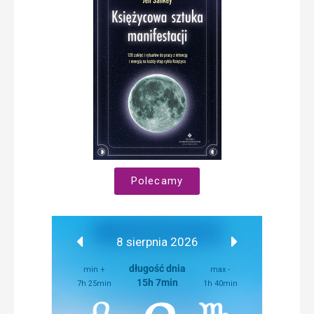
Polecamy
8 sierpnia 2026
długość dnia
min +
max -
15h 7min
7h 25min
1h 40min