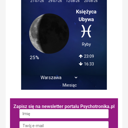
12-08-26
21-07-26
29-07-26
20-08-26
Księżyca
Ubywa
Ryby
23:09
25%
16:33
Miesiąc
Zapisz się na newsletter portalu Psychotronika.pl