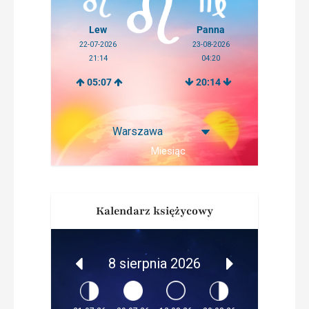
Lew
Panna
22-07-2026
23-08-2026
21:14
04:20
05:07
20:14
Miesiąc
Kalendarz księżycowy
8 sierpnia 2026