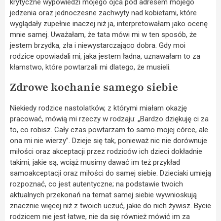
krytyczne wypowiedzi mojego ojca pod adresem mojego
jedzenia oraz jednoczesne zachwyty nad kobietami, które
wyglądały zupełnie inaczej niż ja, interpretowałam jako ocenę
mnie samej. Uważałam, że tata mówi mi w ten sposób, że
jestem brzydka, zła i niewystarczająco dobra. Gdy moi
rodzice opowiadali mi, jaka jestem ładna, uznawałam to za
kłamstwo, które powtarzali mi dlatego, że musieli.
Zdrowe kochanie samego siebie
Niekiedy rodzice nastolatków, z którymi miałam okazję
pracować, mówią mi rzeczy w rodzaju: „Bardzo dziękuję ci za
to, co robisz. Cały czas powtarzam to samo mojej córce, ale
ona mi nie wierzy”. Dzieje się tak, ponieważ nic nie dorównuje
miłości oraz akceptacji przez rodziców ich dzieci dokładnie
takimi, jakie są, wciąż musimy dawać im też przykład
samoakceptacji oraz miłości do samej siebie. Dzieciaki umieją
rozpoznać, co jest autentyczne; na podstawie twoich
aktualnych przekonań na temat samej siebie wywnioskują
znacznie więcej niż z twoich uczuć, jakie do nich żywisz. Bycie
rodzicem nie jest łatwe, nie da się również mówić im za