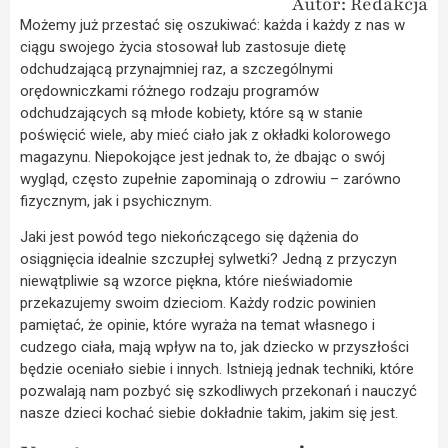
Autor: Redakcja
Możemy już przestać się oszukiwać: każda i każdy z nas w
ciągu swojego życia stosował lub zastosuje dietę
odchudzającą przynajmniej raz, a szczególnymi
orędowniczkami różnego rodzaju programów
odchudzających są młode kobiety, które są w stanie
poświęcić wiele, aby mieć ciało jak z okładki kolorowego
magazynu. Niepokojące jest jednak to, że dbając o swój
wygląd, często zupełnie zapominają o zdrowiu – zarówno
fizycznym, jak i psychicznym.
Jaki jest powód tego niekończącego się dążenia do
osiągnięcia idealnie szczupłej sylwetki? Jedną z przyczyn
niewątpliwie są wzorce piękna, które nieświadomie
przekazujemy swoim dzieciom. Każdy rodzic powinien
pamiętać, że opinie, które wyraża na temat własnego i
cudzego ciała, mają wpływ na to, jak dziecko w przyszłości
będzie oceniało siebie i innych. Istnieją jednak techniki, które
pozwalają nam pozbyć się szkodliwych przekonań i nauczyć
nasze dzieci kochać siebie dokładnie takim, jakim się jest.