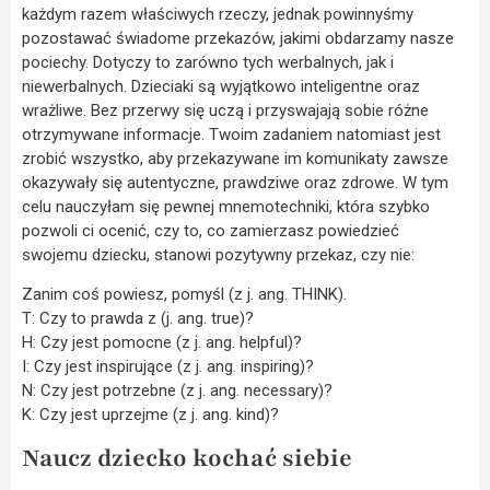
każdym razem właściwych rzeczy, jednak powinnyśmy
pozostawać świadome przekazów, jakimi obdarzamy nasze
pociechy. Dotyczy to zarówno tych werbalnych, jak i
niewerbalnych. Dzieciaki są wyjątkowo inteligentne oraz
wrażliwe. Bez przerwy się uczą i przyswajają sobie różne
otrzymywane informacje. Twoim zadaniem natomiast jest
zrobić wszystko, aby przekazywane im komunikaty zawsze
okazywały się autentyczne, prawdziwe oraz zdrowe. W tym
celu nauczyłam się pewnej mnemotechniki, która szybko
pozwoli ci ocenić, czy to, co zamierzasz powiedzieć
swojemu dziecku, stanowi pozytywny przekaz, czy nie:
Zanim coś powiesz, pomyśl (z j. ang. THINK).
T: Czy to prawda z (j. ang. true)?
H: Czy jest pomocne (z j. ang. helpful)?
I: Czy jest inspirujące (z j. ang. inspiring)?
N: Czy jest potrzebne (z j. ang. necessary)?
K: Czy jest uprzejme (z j. ang. kind)?
Naucz dziecko kochać siebie