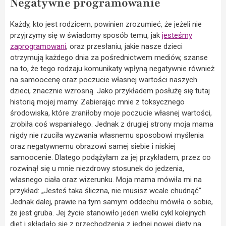
Negatywne programowanie
Każdy, kto jest rodzicem, powinien zrozumieć, że jeżeli nie
przyjrzymy się w świadomy sposób temu, jak
jesteśmy
zaprogramowani
, oraz przesłaniu, jakie nasze dzieci
otrzymują każdego dnia za pośrednictwem mediów, szanse
na to, że tego rodzaju komunikaty wpłyną negatywnie również
na samoocenę oraz poczucie własnej wartości naszych
dzieci, znacznie wzrosną. Jako przykładem posłużę się tutaj
historią mojej mamy. Zabierając mnie z toksycznego
środowiska, które zraniłoby moje poczucie własnej wartości,
zrobiła coś wspaniałego. Jednak z drugiej strony moja mama
nigdy nie rzuciła wyzwania własnemu sposobowi myślenia
oraz negatywnemu obrazowi samej siebie i niskiej
samoocenie. Dlatego podążyłam za jej przykładem, przez co
rozwinął się u mnie niezdrowy stosunek do jedzenia,
własnego ciała oraz wizerunku. Moja mama mówiła mi na
przykład: „Jesteś taka śliczna, nie musisz wcale chudnąć”.
Jednak dalej, prawie na tym samym oddechu mówiła o sobie,
że jest gruba. Jej życie stanowiło jeden wielki cykl kolejnych
diet i składało się z przechodzenia z jednej nowej diety na