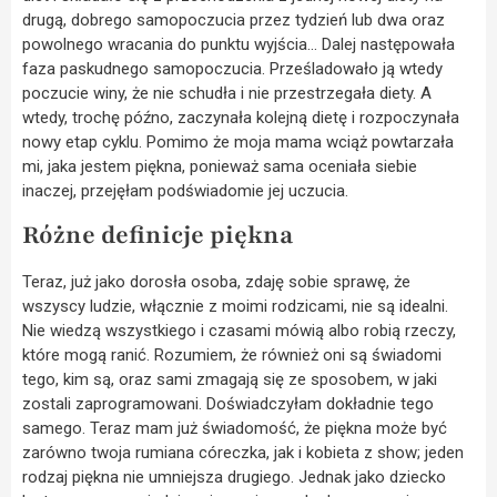
drugą, dobrego samopoczucia przez tydzień lub dwa oraz
powolnego wracania do punktu wyjścia… Dalej następowała
faza paskudnego samopoczucia. Prześladowało ją wtedy
poczucie winy, że nie schudła i nie przestrzegała diety. A
wtedy, trochę późno, zaczynała kolejną dietę i rozpoczynała
nowy etap cyklu. Pomimo że moja mama wciąż powtarzała
mi, jaka jestem piękna, ponieważ sama oceniała siebie
inaczej, przejęłam podświadomie jej uczucia.
Różne definicje piękna
Teraz, już jako dorosła osoba, zdaję sobie sprawę, że
wszyscy ludzie, włącznie z moimi rodzicami, nie są idealni.
Nie wiedzą wszystkiego i czasami mówią albo robią rzeczy,
które mogą ranić. Rozumiem, że również oni są świadomi
tego, kim są, oraz sami zmagają się ze sposobem, w jaki
zostali zaprogramowani. Doświadczyłam dokładnie tego
samego. Teraz mam już świadomość, że piękna może być
zarówno twoja rumiana córeczka, jak i kobieta z show; jeden
rodzaj piękna nie umniejsza drugiego. Jednak jako dziecko