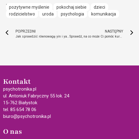
pozytywne myślenie
pokochaj siebie
dzieci
rodzicielstwo
uroda
psychologia
komunikacja
POPRZEDNI
NASTĘPNY
Jak sprawdzić równowagę yin i yang w swoim domu?
Sprawdź, na co może Ci pomóc kurkuma
Kontakt
psychotronika.pl
ul. Antoniuk Fabryczny 55 lok. 24
15-762 Białystok
tel. 85 654 78 06
biuro@psychotronika.pl
O nas