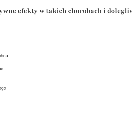
ywne efekty w takich chorobach i dolegli
ohna
ne
ego