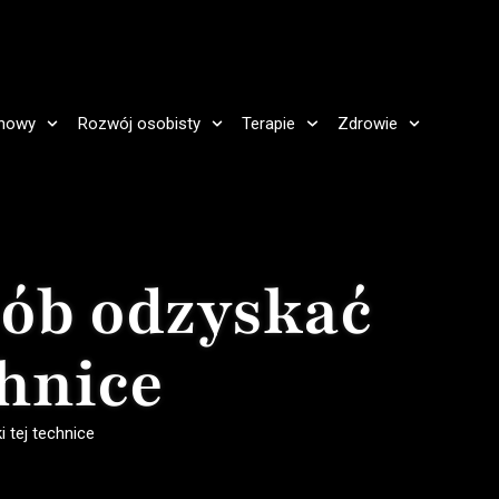
howy
Rozwój osobisty
Terapie
Zdrowie
sób odzyskać
chnice
 tej technice