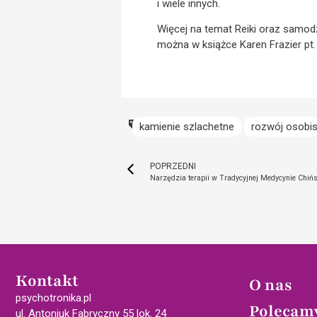
i wiele innych.
Więcej na temat Reiki oraz samodz
można w książce Karen Frazier pt
kamienie szlachetne
rozwój osobis
POPRZEDNI
Narzędzia terapii w Tradycyjnej Medycynie Chińs
Kontakt
O nas
psychotronika.pl
Polecam
ul. Antoniuk Fabryczny 55 lok. 24