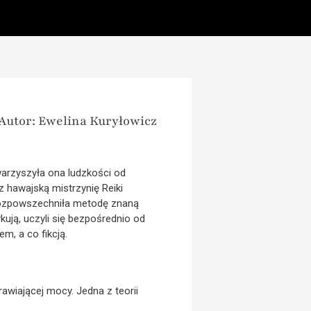
Autor: Ewelina Kuryłowicz
warzyszyła ona ludzkości od
 hawajską mistrzynię Reiki
 rozpowszechniła metodę znaną
ykują, uczyli się bezpośrednio od
m, a co fikcją.
rawiającej mocy. Jedna z teorii