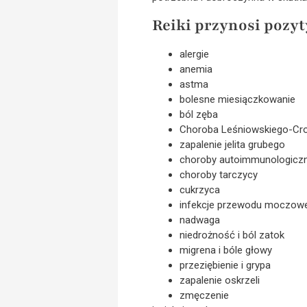
Reiki przynosi pozyt
alergie
anemia
astma
bolesne miesiączkowanie
ból zęba
Choroba Leśniowskiego-Cr
zapalenie jelita grubego
choroby autoimmunologicz
choroby tarczycy
cukrzyca
infekcje przewodu moczow
nadwaga
niedrożność i ból zatok
migrena i bóle głowy
przeziębienie i grypa
zapalenie oskrzeli
zmęczenie