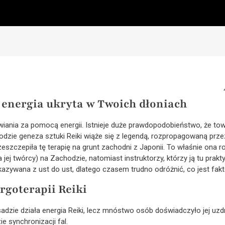
a energia ukryta w Twoich dłoniach
awiania za pomocą energii. Istnieje duże prawdopodobieństwo, że to
dzie geneza sztuki Reiki wiąże się z legendą, rozpropagowaną przez
szczepiła tę terapię na grunt zachodni z Japonii. To właśnie ona
 jej twórcy) na Zachodzie, natomiast instruktorzy, którzy ją tu prakt
zekazywana z ust do ust, dlatego czasem trudno odróżnić, co jest fakte
rgoterapii Reiki
zasadzie działa energia Reiki, lecz mnóstwo osób doświadczyło jej uzd
ie synchronizacji fal.