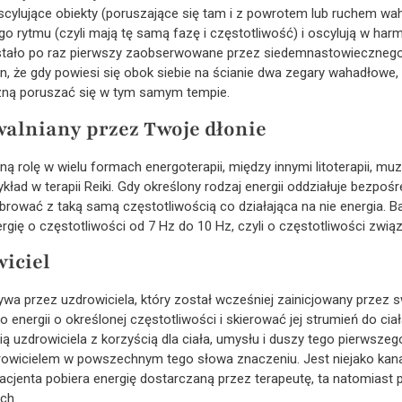
cylujące obiekty (poruszające się tam i z powrotem lub ruchem wa
go rytmu (czyli mają tę samą fazę i częstotliwość) i oscylują w har
ostało po raz pierwszy zaobserwowane przez siedemnastowiecznego 
n, że gdy powiesi się obok siebie na ścianie dwa zegary wahadłowe
czną poruszać się w tym samym tempie.
walniany przez Twoje dłonie
 rolę w wielu formach energoterapii, między innymi litoterapii, muz
kład w terapii Reiki. Gdy określony rodzaj energii oddziałuje bezpośr
ibrować z taką samą częstotliwością co działająca na nie energia. B
ergię o częstotliwości od 7 Hz do 10 Hz, czyli o częstotliwości zwi
wiciel
ływa przez uzdrowiciela, który został wcześniej zainicjowany przez 
 energii o określonej częstotliwości i skierować jej strumień do ciał
ią uzdrowiciela z korzyścią dla ciała, umysłu i duszy tego pierwsz
zdrowicielem w powszechnym tego słowa znaczeniu. Jest niejako kan
pacjenta pobiera energię dostarczaną przez terapeutę, ta natomiast pł
ch.