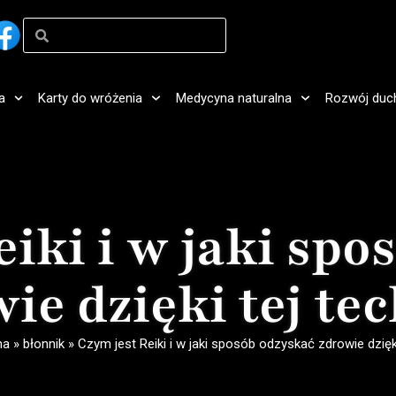
a
Karty do wróżenia
Medycyna naturalna
Rozwój duc
eiki i w jaki spo
ie dzięki tej te
na
»
błonnik
»
Czym jest Reiki i w jaki sposób odzyskać zdrowie dzięki