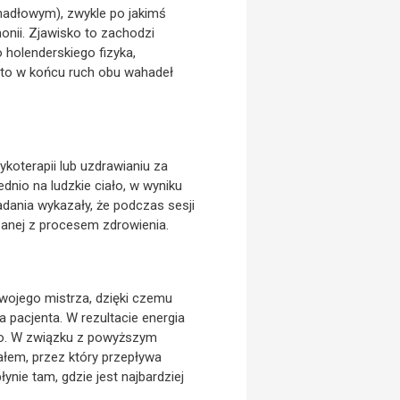
hadłowym), zwykle po jakimś
monii. Zjawisko to zachodzi
holenderskiego fizyka,
, to w końcu ruch obu wahadeł
ykoterapii lub uzdrawianiu za
ednio na ludzkie ciało, w wyniku
adania wykazały, że podczas sesji
ązanej z procesem zdrowienia.
swojego mistrza, dzięki czemu
a pacjenta. W rezultacie energia
ego. W związku z powyższym
ałem, przez który przepływa
ynie tam, gdzie jest najbardziej