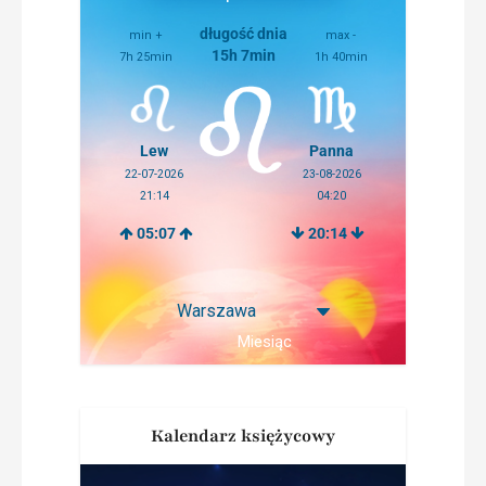
długość dnia
min +
max -
15h 7min
7h 25min
1h 40min
Lew
Panna
22-07-2026
23-08-2026
21:14
04:20
05:07
20:14
Miesiąc
Kalendarz księżycowy