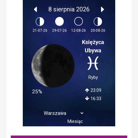
8 sierpnia 2026
12-08-26
21-07-26
29-07-26
20-08-26
Księżyca
Ubywa
Ryby
23:09
25%
16:33
Miesiąc