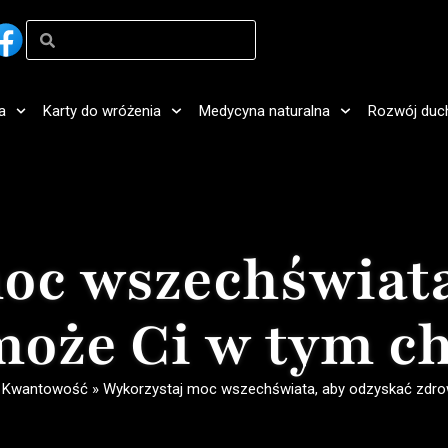
a
Karty do wróżenia
Medycyna naturalna
Rozwój duc
oc wszechświata
może Ci w tym ch
»
Kwantowość
»
Wykorzystaj moc wszechświata, aby odzyskać zdrow