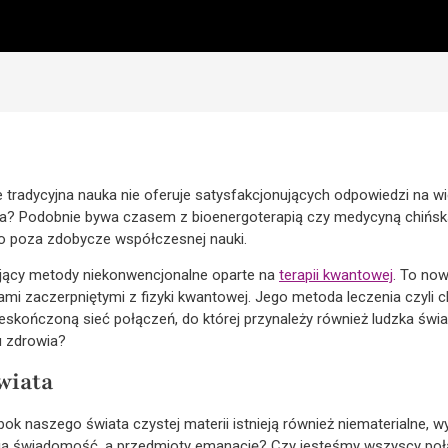
tradycyjna nauka nie oferuje satysfakcjonujących odpowiedzi na wi
ia? Podobnie bywa czasem z bioenergoterapią czy medycyną chińsk
ko poza zdobycze współczesnej nauki.
sujący metody niekonwencjonalne oparte na
terapii kwantowej
. To now
ami zaczerpniętymi z fizyki kwantowej. Jego metoda leczenia czyli 
ieskończoną sieć połączeń, do której przynależy również ludzka św
 zdrowia?
wiata
k naszego świata czystej materii istnieją również niematerialne, wy
ją świadomość, a przedmioty emanację? Czy jesteśmy wszyscy poł