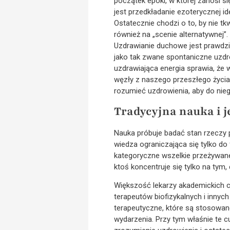
początek epoki, w której zanosi s
jest przedkładanie ezoterycznej i
Ostatecznie chodzi o to, by nie t
również na „scenie alternatywnej”.
Uzdrawianie duchowe jest prawd
jako tak zwane spontaniczne uzdro
uzdrawiająca energia sprawia, że
węzły z naszego przeszłego życia 
rozumieć uzdrowienia, aby do nie
Tradycyjna nauka i j
Nauka próbuje badać stan rzeczy 
wiedza ograniczająca się tylko d
kategoryczne wszelkie przeżywane
ktoś koncentruje się tylko na tym
Większość lekarzy akademickich c
terapeutów biofizykalnych i innych
terapeutyczne, które są stosowane
wydarzenia. Przy tym właśnie te c