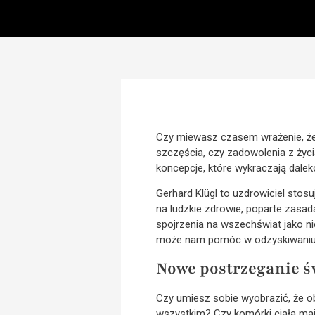
Czy miewasz czasem wrażenie, że 
szczęścia, czy zadowolenia z życ
koncepcje, które wykraczają dale
Gerhard Klügl to uzdrowiciel sto
na ludzkie zdrowie, poparte zasad
spojrzenia na wszechświat jako n
może nam pomóc w odzyskiwaniu
Nowe postrzeganie ś
Czy umiesz sobie wyobrazić, że obo
wszystkim? Czy komórki ciała ma