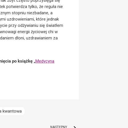
nak zbyt często poprzysięga się
ek potwierdza tylko, że reguła nie
znym stopniu niezbadane, a
ymi uzdrowieniami, które jednak
ycie przy odżywianiu się światłem
wnowagi energii życiowej chi w
adaniem dłoni, uzdrawianiem za
ięcia po książkę „
Medycyna
ia kwantowa
NASTĘPNY