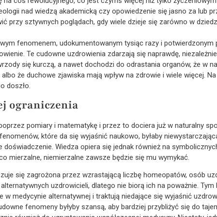
ię na coś rewolucyjnego, co jest czymś więcej niż tylko życzeniowy
deologii nad wiedzą akademicką czy opowiedzenie się jasno za lub p
kwić przy sztywnych poglądach, gdy wiele dzieje się zarówno w dziedz
ziwym fenomenem, udokumentowanym tysiąc razy i potwierdzonym
wienie. Te cudowne uzdrowienia zdarzają się naprawdę, niezależnie o
 wrzody się kurczą, a nawet dochodzi do odrastania organów, że w 
albo że duchowe zjawiska mają wpływ na zdrowie i wiele więcej. Na
go doszło.
ej ograniczenia
poprzez pomiary i matematykę i przez to dociera już w naturalny sp
o fenomenów, które da się wyjaśnić naukowo, byłaby niewystarczając
 doświadczenie. Wiedza opiera się jednak również na symbolicznych 
, co mierzalne, niemierzalne zawsze będzie się mu wymykać.
zuje się zagrożona przez wzrastającą liczbę homeopatów, osób uzd
 alternatywnych uzdrowicieli, dlatego nie biorą ich na poważnie. Tym
 w medycynie alternatywnej i traktują niedające się wyjaśnić uzdrow
udowne fenomeny byłyby szansą, aby bardziej przybliżyć się do taje