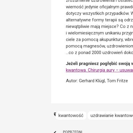
zrozumienie uzdrowienia i ostate
wierność jedynie oficjalnym prawdo
dotyczy wszystkich przypadków. 
alternatywne formy terapii są odr
niewątpliwie mają miejsce? Co z n
i wielomiesięcznym unikaniu przy
ciele za pomocą akupunktury, wbr
pomocą magnesów, uzdrowieniom d
…co z ponad 2000 uzdrowień dokon
Jeżeli pragniesz pogłębić swoją 
kwantowa. Chirurgia aury – usuwa
Autor: Gerhard Klügl, Tom Fritze
kwantowość
uzdrawianie kwantow
POPRZEDNI