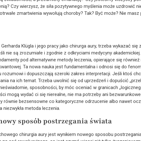
nią? Czy wierzysz, że siła pozytywnego myślenia może uzdrowić nie
ugotrwałe zmartwienia wywołują choroby? Tak? Być może? Nie masz 
Gerharda Klügla i jego pracy jako chirurga aury, trzeba wykazać si
eśli nie są zrozumiałe i zgodnie z odkryciami medycyny akademickiej
menty pod alternatywne metody leczenia, opierające się również n
i kwantowej. Ta nowa nauka jest fundamentalna i odnosi się do feno
rozumowi i dopuszczają szeroki zakres interpretacji. Jeśli ktoś chc
dania na ich temat. Trzeba uwolnić się od uprzedzeń i dopuścić „prze
 nieświadomie, sposobności, by móc oceniać w granicach „logiczneg
wości mogą wydać ci się nierealne, nie ma potrzeby ani bezwarunkow
oby równie bezsensowne co kategoryczne odrzucenie albo nawet ocze
a niezwykła metoda leczenia.
 nowy sposób postrzegania świata
uchowego chirurgia aury jest wynikiem nowego sposobu postrzegania 