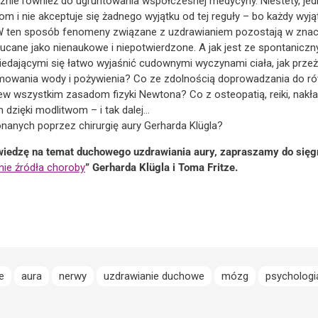
cznie również do ugruntowania współczesnej medycyny. Niestety, jed
m i nie akceptuje się żadnego wyjątku od tej reguły – bo każdy wyjąt
W ten sposób fenomeny związane z uzdrawianiem pozostają w znac
zucane jako nienaukowe i niepotwierdzone. A jak jest ze spontaniczn
iedającymi się łatwo wyjaśnić cudownymi wyczynami ciała, jak przeż
jmowania wody i pożywienia? Co ze zdolnością doprowadzania do ró
ew wszystkim zasadom fizyki Newtona? Co z osteopatią, reiki, nakł
zięki modlitwom – i tak dalej…
anych poprzez chirurgię aury Gerharda Klügla?
wiedzę na temat duchowego uzdrawiania aury, zapraszamy do sięgn
nie źródła choroby
” Gerharda Klügla i Toma Fritze.
e
aura
nerwy
uzdrawianie duchowe
mózg
psycholog