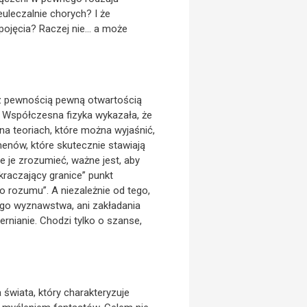
uleczalnie chorych? I że
pojęcia? Raczej nie… a może
ę z pewnością pewną otwartością
. Współczesna fizyka wykazała, że
a teoriach, które można wyjaśnić,
menów, które skutecznie stawiają
e je zrozumieć, ważne jest, aby
kraczający granice” punkt
o rozumu”. A niezależnie od tego,
ego wyznawstwa, ani zakładania
rnianie. Chodzi tylko o szanse,
świata, który charakteryzuje