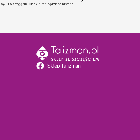
ą? Przestrogą dla Ciebie niech będzie ta historia
Sklep Talizman