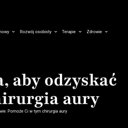
howy
Rozwój osobisty
Terapie
Zdrowie
, aby odzyskać
irurgia aury
ie. Pomoże Ci w tym chirurgia aury