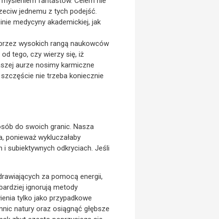
m myśleniem fantastów. Celem nie
rzeciw jednemu z tych podejść.
inie medycyny akademickiej, jak
 przez wysokich rangą naukowców
d tego, czy wierzy się, iż
naszej aurze nosimy karmiczne
 szczęście nie trzeba koniecznie
osób do swoich granic. Nasza
a, ponieważ wykluczałaby
i subiektywnych odkryciach. Jeśli
rawiających za pomocą energii,
 bardziej ignorują metody
ienia tylko jako przypadkowe
mnic natury oraz osiągnąć głębsze