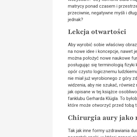
matrycy ponad czasem i przestrze
przeciwnie, negatywne myśli i dł
jednak?
Lekcja otwartości
Aby wyrobić sobie właściwy obraz 
na nowe idee i koncepcje, nawet j
można położyć nowe naukowe funda
posługując się terminologią fizyk
opór czysto logicznemu ludzkiemu 
nie miał już wyrobionego z góry z
widzenia, aby nie szukać, również
jak opisane w tej książce osobli
fanklubu Gerharda Klügla. To był
które może otworzyć przed tobą t
Chirurgia aury jako
Tak jak inne formy uzdrawiania d