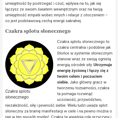
umiejętność by postrzegać i czuć, wpływa na to, jak się
łączysz ze swoim światem wewnętrznym oraz na twoją
umiejętność empatii wobec innych i relacje z otoczeniem –
co jest podstawową cechą energii sakralnej.
Czakra splotu słonecznego
Czakra splotu słonecznego to
czakra centralna i podobnie jak
Słońce w systemie słonecznym
stanowi wraz ze swoją ognistą
energią ośrodek siły.
Utrzymuje
energię życiową i łączy cię z
twoim celem i poczuciem
siebie.
Jako główny gracz w
tworzeniu tożsamości, czakra
Czakra splotu
ta pomaga rozwinąć
słonecznego
uczciwość, przywództwo,
niezależność, siłę i pewność siebie. Wielu ludzi uważa splot
słoneczny za bramę manifestacji w ciele i na pewno można o
niej w ten sposób myśleć. Czakra ta wyjaśnia rolę przyczyny i