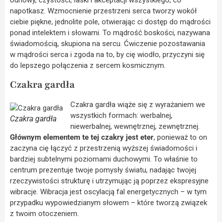
odnowy, czystości, łaski i akceptacji wszystkiego, co
napotkasz. Wzmocnienie przestrzeni serca tworzy wokół
ciebie piękne, jednolite pole, otwierając ci dostęp do mądrości
ponad intelektem i słowami. To mądrość boskości, nazywana
świadomością, skupiona na sercu. Ćwiczenie pozostawania
w mądrości serca i zgoda na to, by cię wiodło, przyczyni się
do lepszego połączenia z sercem kosmicznym.
Czakra gardła
Czakra gardła wiąże się z wyrażaniem we
wszystkich formach: werbalnej,
Czakra gardła
niewerbalnej, wewnętrznej, zewnętrznej.
Głównym elementem te tej czakry jest eter
, ponieważ to on
zaczyna cię łączyć z przestrzenią wyższej świadomości i
bardziej subtelnymi poziomami duchowymi. To właśnie to
centrum prezentuje twoje pomysły światu, nadając twojej
rzeczywistości strukturę i utrzymując ją poprzez ekspresyjne
wibracje. Wibracja jest oscylacją fal energetycznych – w tym
przypadku wypowiedzianym słowem – które tworzą związek
z twoim otoczeniem.