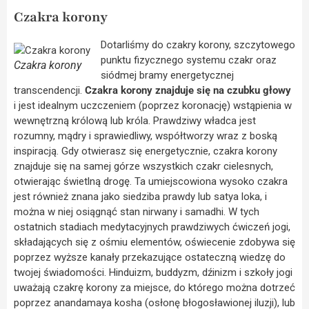
Czakra korony
Dotarliśmy do czakry korony, szczytowego
punktu fizycznego systemu czakr oraz
Czakra korony
siódmej bramy energetycznej
transcendencji.
Czakra korony znajduje się na czubku głowy
i jest idealnym uczczeniem (poprzez koronację) wstąpienia w
wewnętrzną królową lub króla. Prawdziwy władca jest
rozumny, mądry i sprawiedliwy, współtworzy wraz z boską
inspiracją. Gdy otwierasz się energetycznie, czakra korony
znajduje się na samej górze wszystkich czakr cielesnych,
otwierając świetlną drogę. Ta umiejscowiona wysoko czakra
jest również znana jako siedziba prawdy lub satya loka, i
można w niej osiągnąć stan nirwany i samadhi. W tych
ostatnich stadiach medytacyjnych prawdziwych ćwiczeń jogi,
składających się z ośmiu elementów, oświecenie zdobywa się
poprzez wyższe kanały przekazujące ostateczną wiedzę do
twojej świadomości. Hinduizm, buddyzm, dźinizm i szkoły jogi
uważają czakrę korony za miejsce, do którego można dotrzeć
poprzez anandamaya kosha (osłonę błogosławionej iluzji), lub