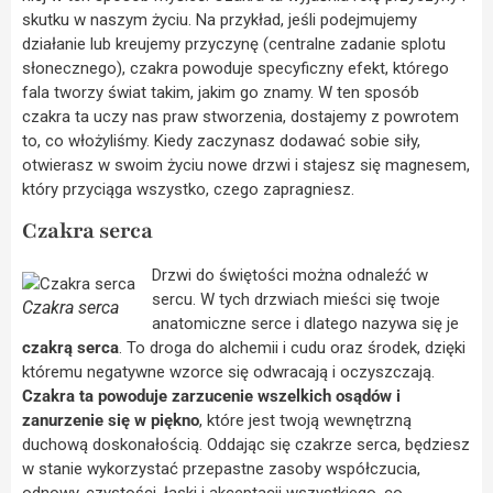
skutku w naszym życiu. Na przykład, jeśli podejmujemy
działanie lub kreujemy przyczynę (centralne zadanie splotu
słonecznego), czakra powoduje specyficzny efekt, którego
fala tworzy świat takim, jakim go znamy. W ten sposób
czakra ta uczy nas praw stworzenia, dostajemy z powrotem
to, co włożyliśmy. Kiedy zaczynasz dodawać sobie siły,
otwierasz w swoim życiu nowe drzwi i stajesz się magnesem,
który przyciąga wszystko, czego zapragniesz.
Czakra serca
Drzwi do świętości można odnaleźć w
sercu. W tych drzwiach mieści się twoje
Czakra serca
anatomiczne serce i dlatego nazywa się je
czakrą serca
. To droga do alchemii i cudu oraz środek, dzięki
któremu negatywne wzorce się odwracają i oczyszczają.
Czakra ta powoduje zarzucenie wszelkich osądów i
zanurzenie się w piękno
, które jest twoją wewnętrzną
duchową doskonałością. Oddając się czakrze serca, będziesz
w stanie wykorzystać przepastne zasoby współczucia,