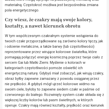
materialną. Częstokroć możliwa jest bezpośrednia zmiana
pola energetycznego.
Czy wiesz, że czakry mają swoje kolory,
kształty, a nawet kierunek obrotu
W tym współczesnym czakralnym systemie wstąpienia do
twoich czakr przyporządkowane są zarówno kolory tęczy, jak
i odcienie metaliczne, a także barwy (lub częstotliwości)
reprezentowane przez wirujące kolorowe światełka, które
pomagają połączyć energię kosmiczną poprzez twoje ciało z
sercem Gai lub Matki Ziemi. Myślenie o kolorach w
kategoriach częstotliwości pomoże oświetlić ich
energetyczną naturę. Gdybyś miał zobaczyć, jak wirują czakry,
obraz byłby zapewne zamazany z powodu osiąganej przez
nie prędkości. A gdybyś mógł ujrzeć kolorowe widmo na
swoim ciele, byłoby to zapewne siedem czakr w paśmie od
czerwonego do białego. Rozwinięty system czakr składa się z
większej liczby kolorów lub pasm świetlnych, w których
operuje. Czakry mają również kształty, prędkość oraz kierunek