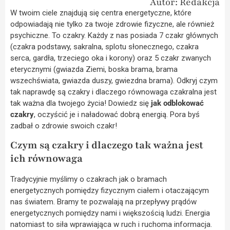
Autor: Redakcja
W twoim ciele znajdują się centra energetyczne, które
odpowiadają nie tylko za twoje zdrowie fizyczne, ale również
psychiczne. To czakry. Każdy z nas posiada 7 czakr głównych
(czakra podstawy, sakralna, splotu słonecznego, czakra
serca, gardła, trzeciego oka i korony) oraz 5 czakr zwanych
eterycznymi (gwiazda Ziemi, boska brama, brama
wszechświata, gwiazda duszy, gwiezdna brama). Odkryj czym
tak naprawdę są czakry i dlaczego równowaga czakralna jest
tak ważna dla twojego życia! Dowiedz się
jak odblokować
czakry
, oczyścić je i naładować dobrą energią. Pora byś
zadbał o zdrowie swoich czakr!
Czym są czakry i dlaczego tak ważna jest
ich równowaga
Tradycyjnie myślimy o czakrach jak o bramach
energetycznych pomiędzy fizycznym ciałem i otaczającym
nas światem. Bramy te pozwalają na przepływy prądów
energetycznych pomiędzy nami i większością ludzi. Energia
natomiast to siła wprawiająca w ruch i ruchoma informacja.