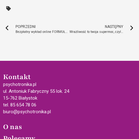
POPRZEDNI
NASTĘPNY
Bezpłatny wykład online FORMUŁA z dr Joe Dispenzą
Wrażliwość to twoja supermoc, czyli jak być empatą i nie zwariować
Kontakt
psychotronika.pl
ul. Antoniuk Fabryczny 55 lok. 24
15-762 Białystok
tel. 85 654 78 06
biuro@psychotronika.pl
O nas
Polecamy