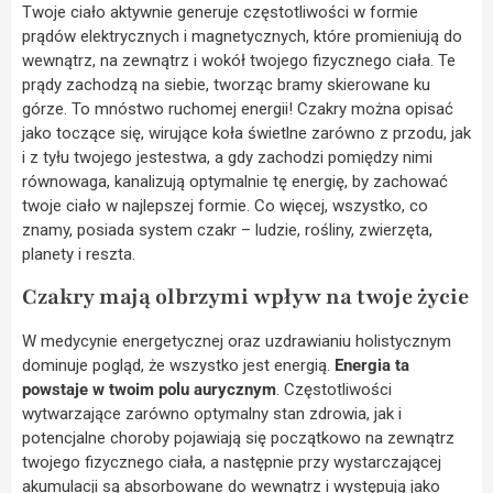
Twoje ciało aktywnie generuje częstotliwości w formie
prądów elektrycznych i magnetycznych, które promieniują do
wewnątrz, na zewnątrz i wokół twojego fizycznego ciała. Te
prądy zachodzą na siebie, tworząc bramy skierowane ku
górze. To mnóstwo ruchomej energii! Czakry można opisać
jako toczące się, wirujące koła świetlne zarówno z przodu, jak
i z tyłu twojego jestestwa, a gdy zachodzi pomiędzy nimi
równowaga, kanalizują optymalnie tę energię, by zachować
twoje ciało w najlepszej formie. Co więcej, wszystko, co
znamy, posiada system czakr – ludzie, rośliny, zwierzęta,
planety i reszta.
Czakry mają olbrzymi wpływ na twoje życie
W medycynie energetycznej oraz uzdrawianiu holistycznym
dominuje pogląd, że wszystko jest energią.
Energia ta
powstaje w twoim polu aurycznym
. Częstotliwości
wytwarzające zarówno optymalny stan zdrowia, jak i
potencjalne choroby pojawiają się początkowo na zewnątrz
twojego fizycznego ciała, a następnie przy wystarczającej
akumulacji są absorbowane do wewnątrz i występują jako