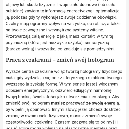
objawy lub skutki fizyczne. Twoje ciało duchowe (lub ciało
subtelne) zawiera tę informację energetyczną i optymalizuje
ją, podczas gdy ty wykonujesz swoje codzienne obowiązki.
Czakry mają ogromny wpływ na wszystko, co robisz, a także
na twoje zewnętrzne i wewnętrzne systemy witalne.
Przetwarzają całą energię, z jaką masz kontakt, w tym tę
psychiczną (która jest niezwykle szybka), sensoryczną
(bardzo wolną) i wszystko, co znajduje się pomiędzy nimi.
Praca z czakrami – zmień swój hologram
Wyższe centra czakralne wciąż tworzą hologramy fizycznego
ciała, gdy wydzielają się one z eterycznego szablonu twojego
wyższego ja zyskują formę. W tym sensie jesteś wiecznym
odbiciem energetycznym, odzwierciedlającym harmonię
twojej boskiej świetlistości jako stworzenia ziemskiego. Aby
zmienić swój hologram
musisz pracować ze swoją energią
,
by w pełni ją opanować. Innymi słowy, jeżeli chcesz dostrzec
zmianę w swoim ciele fizycznym, musisz zmienić swoje
częstotliwości czakralne. Czasem zaczyna się to od myśli i
uczuć, które mogą wpłynąć na płaszczyznę mentalną oraz