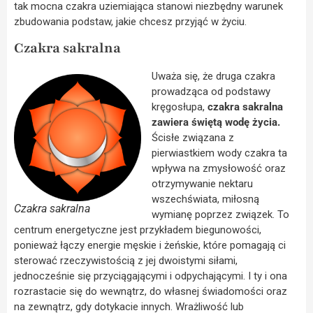
tak mocna czakra uziemiająca stanowi niezbędny warunek
zbudowania podstaw, jakie chcesz przyjąć w życiu.
Czakra sakralna
Uważa się, że druga czakra
prowadząca od podstawy
kręgosłupa,
czakra sakralna
zawiera świętą wodę życia.
Ścisłe związana z
pierwiastkiem wody czakra ta
wpływa na zmysłowość oraz
otrzymywanie nektaru
wszechświata, miłosną
Czakra sakralna
wymianę poprzez związek. To
centrum energetyczne jest przykładem biegunowości,
ponieważ łączy energie męskie i żeńskie, które pomagają ci
sterować rzeczywistością z jej dwoistymi siłami,
jednocześnie się przyciągającymi i odpychającymi. I ty i ona
rozrastacie się do wewnątrz, do własnej świadomości oraz
na zewnątrz, gdy dotykacie innych. Wrażliwość lub