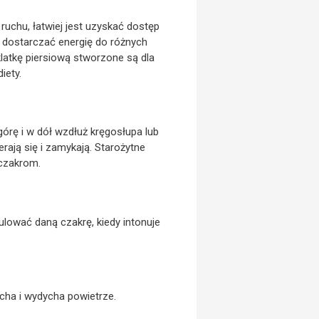
 ruchu, łatwiej jest uzyskać dostęp
e dostarczać energię do różnych
klatkę piersiową stworzone są dla
iety.
órę i w dół wzdłuż kręgosłupa lub
rają się i zamykają. Starożytne
 czakrom.
lować daną czakrę, kiedy intonuje
ha i wydycha powietrze.