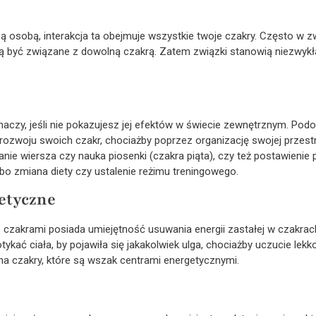
ną osobą, interakcja ta obejmuje wszystkie twoje czakry. Często w 
ą być związane z dowolną czakrą. Zatem związki stanowią niezwykłą
aczy, jeśli nie pokazujesz jej efektów w świecie zewnętrznym. Podobn
woju swoich czakr, chociażby poprzez organizację swojej przestr
anie wiersza czy nauka piosenki (czakra piąta), czy też postawienie
 albo zmiana diety czy ustalenie reżimu treningowego.
etyczne
z czakrami posiada umiejętność usuwania energii zastałej w czakra
kać ciała, by pojawiła się jakakolwiek ulga, chociażby uczucie lekkoś
a czakry, które są wszak centrami energetycznymi.