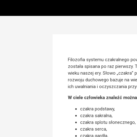
Filozofia systemu czakralnego pow
została spisana po raz pierwszy. T
wieku naszej ery. Słowo „czakra” po
rozwoju duchowego bazuje na wie
ich uwalniania i oczyszczania prz
W ciele człowieka znaleźć można
czakra podstawy,
czakra sakralna,
czakra splotu słonecznego,
czakra serca,
czakra gardła,