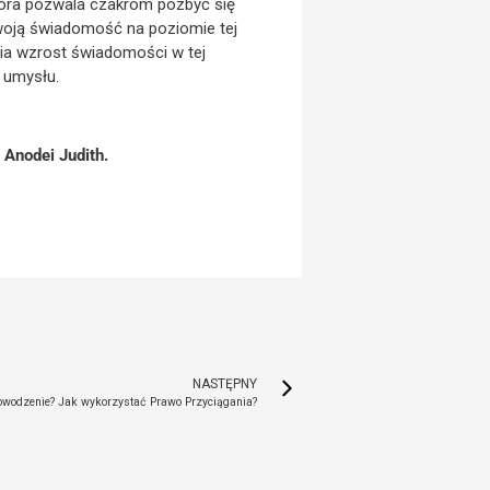
która pozwala czakrom pozbyć się
swoją świadomość na poziomie tej
wia wzrost świadomości w tej
i umysłu.
 Anodei Judith.
NASTĘPNY
owodzenie? Jak wykorzystać Prawo Przyciągania?