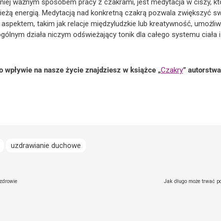
jmniej ważnym sposobem pracy z czakrami, jest medytacja w ciszy, 
wieżą energią. Medytacją nad konkretną czakrą pozwala zwiększyć 
aspektem, takim jak relacje międzyludzkie lub kreatywność, umożli
 ogólnym działa niczym odświeżający tonik dla całego systemu ciała 
o wpływie na nasze życie znajdziesz w książce „
Czakry
” autorstwa
uzdrawianie duchowe
zdrowie
Jak długo może trwać p