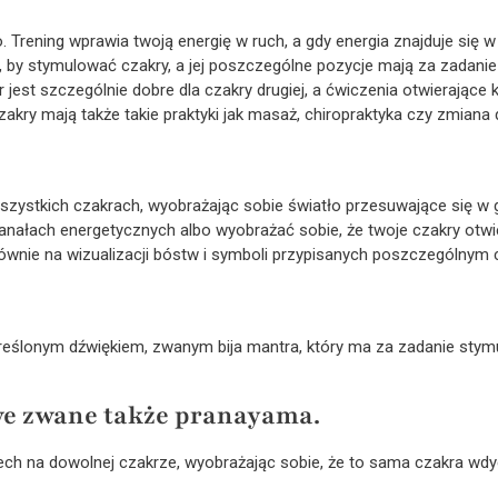
. Trening wprawia twoją energię w ruch, a gdy energia znajduje się w
, by stymulować czakry, a jej poszczególne pozycje mają za zadani
 jest szczególnie dobre dla czakry drugiej, a ćwiczenia otwierające 
kry mają także takie praktyki jak masaż, chiropraktyka czy zmiana d
zystkich czakrach, wyobrażając sobie światło przesuwające się w g
anałach energetycznych albo wyobrażać sobie, że twoje czakry otwie
 głównie na wizualizacji bóstw i symboli przypisanych poszczególnym
reślonym dźwiękiem, zwanym bija mantra, który ma za zadanie stymu
we zwane także pranayama.
h na dowolnej czakrze, wyobrażając sobie, że to sama czakra wdyc