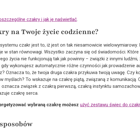
szczególne czakry i jak je naświetlać
.
ry na Twoje życie codzienne?
stemu czakr jest to, iż jest on tak niesamowicie wielowymiarowy. 
 je w stan równowagi. Wszystko zaczyna się od świadomości. Które
go życia nie funkcjonują tak jak powinny – związki z innymi ludźmi,
z, gdy wykonujesz automatycznie różne czynności jak prowadzenie 
esz? Oznacza to, że twoja druga czakra przykuwa twoją uwagę. Czy 
w myślach? To wskazuje na czakrę piątą, związaną z komunikacją. 
i oznacza związek z czakrą pierwszą, czakrą instynktu samozacho
azuje czakrę serca.
nergetyzować wybraną czakrę możesz
użyć zestawu świec do czak
8 sposobów