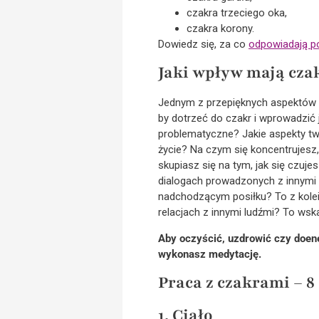
czakra trzeciego oka,
czakra korony.
Dowiedz się, za co
odpowiadają po
Jaki wpływ mają czak
Jednym z przepięknych aspektów sy
by dotrzeć do czakr i wprowadzić
problematyczne? Jakie aspekty twe
życie? Na czym się koncentrujes
skupiasz się na tym, jak się czuj
dialogach prowadzonych z innymi 
nadchodzącym posiłku? To z kole
relacjach z innymi ludźmi? To wsk
Aby oczyścić, uzdrowić czy doe
wykonasz medytację.
Praca z czakrami – 
1. Ciało