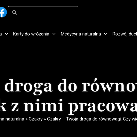
a
Karty do wróżenia
Medycyna naturalna
Rozwój duc
 droga do równo
k z nimi pracow
a naturalna
»
Czakry
»
Czakry – Twoja droga do równowagi. Czy wi