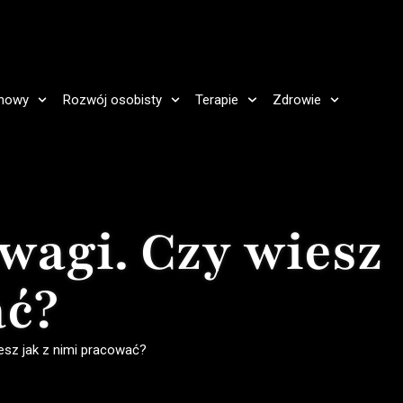
howy
Rozwój osobisty
Terapie
Zdrowie
wagi. Czy wiesz
ać?
esz jak z nimi pracować?