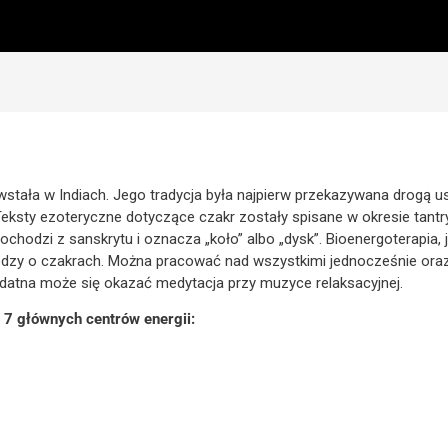
stała w Indiach. Jego tradycja była najpierw przekazywana drogą us
eksty ezoteryczne dotyczące czakr zostały spisane w okresie tantrycz
chodzi z sanskrytu i oznacza „koło” albo „dysk”. Bioenergoterapia, jo
dzy o czakrach. Można pracować nad wszystkimi jednocześnie oraz
ydatna może się okazać medytacja przy muzyce relaksacyjnej.
 7 głównych centrów energii: