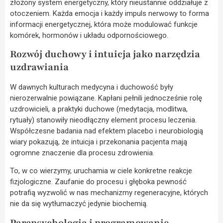
złożony system energetyczny, który nieustannie oddziałuje z
otoczeniem. Każda emocja i każdy impuls nerwowy to forma
informacji energetycznej, która może modulować funkcje
komórek, hormonów i układu odpornościowego.
Rozwój duchowy i intuicja jako narzędzia
uzdrawiania
W dawnych kulturach medycyna i duchowość były
nierozerwalnie powiązane. Kapłani pełnili jednocześnie rolę
uzdrowicieli, a praktyki duchowe (medytacja, modlitwa,
rytuały) stanowiły nieodłączny element procesu leczenia.
Współczesne badania nad efektem placebo i neurobiologią
wiary pokazują, że intuicja i przekonania pacjenta mają
ogromne znaczenie dla procesu zdrowienia.
To, w co wierzymy, uruchamia w ciele konkretne reakcje
fizjologiczne. Zaufanie do procesu i głęboka pewność
potrafią wyzwolić w nas mechanizmy regeneracyjne, których
nie da się wytłumaczyć jedynie biochemią.
Parapsychologia i programowanie