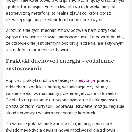
niczym fale kwantowe, tworząc sieć, która łączy ciało, umysł
i pole informacyjne. Energia kwantowa człowieka nie jest
ezoteryczną metaforą, to realne zjawisko, które coraz
częściej staje się przedmiotem badań naukowych.
Zrozumienie tych mechanizmów pozwala nam odzyskać
wpływ na własne zdrowie i samopoczucie. To powrót do idei,
że człowiek nie jest biernym odbiorcą leczenia, ale aktywnym
uczestnikiem procesu uzdrawiania.
Praktyki duchowe i energia – codzienne
zastosowanie
Poprzez praktyki duchowe takie jak
medytacja
, praca z
oddechem, kontakt z naturą, wizualizacje czy rytuały
wdzięczności wzmacniamy pole energetyczne człowieka.
Działa to na poziomie emocjonalnym oraz fizjologicznym:
obniża poziom kortyzolu, poprawia ukrwienie mózgu, reguluje
układ nerwowy i wspiera regenerację komórek.
To właśnie połączenie kwantowości, intuicji, neuronauki i
świadomego życia otwiera nowe możliwości dla zdrowia i