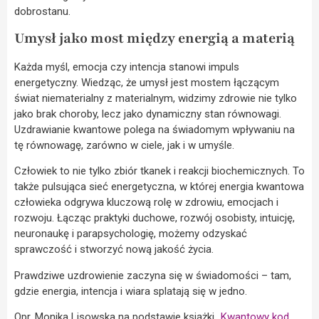
dobrostanu.
Umysł jako most między energią a materią
Każda myśl, emocja czy intencja stanowi impuls
energetyczny. Wiedząc, że umysł jest mostem łączącym
świat niematerialny z materialnym, widzimy zdrowie nie tylko
jako brak choroby, lecz jako dynamiczny stan równowagi.
Uzdrawianie kwantowe polega na świadomym wpływaniu na
tę równowagę, zarówno w ciele, jak i w umyśle.
Człowiek to nie tylko zbiór tkanek i reakcji biochemicznych. To
także pulsująca sieć energetyczna, w której energia kwantowa
człowieka odgrywa kluczową rolę w zdrowiu, emocjach i
rozwoju. Łącząc praktyki duchowe, rozwój osobisty, intuicję,
neuronaukę i parapsychologię, możemy odzyskać
sprawczość i stworzyć nową jakość życia.
Prawdziwe uzdrowienie zaczyna się w świadomości – tam,
gdzie energia, intencja i wiara splatają się w jedno.
Opr. Monika Lisowska na podstawie książki „
Kwantowy kod