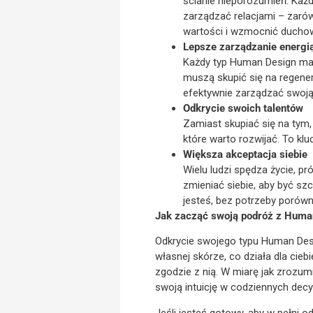
ścianie nieporozumień. Każd
zarządzać relacjami – zaró
wartości i wzmocnić ducho
Lepsze zarządzanie energi
Każdy typ Human Design ma i
muszą skupić się na regene
efektywnie zarządzać swoją
Odkrycie swoich talentów
Zamiast skupiać się na tym,
które warto rozwijać. To klu
Większa akceptacja siebie
Wielu ludzi spędza życie, 
zmieniać siebie, aby być s
jesteś, bez potrzeby porówn
Jak zacząć swoją podróż z Huma
Odkrycie swojego typu Human Desi
własnej skórze, co działa dla ciebi
zgodzie z nią. W miarę jak zrozu
swoją intuicję w codziennych decy
Jeśli jesteś gotowy, aby w pełni