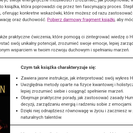
to książka, która poprowadzi cię przez ten fascynujący proces. St
u, oferując konkretne wskazówki, które możesz od razu zastosowa
tywację oraz duchowość.
Pobierz darmowy fragment książki
, aby móc
le także praktyczne ćwiczenia, które pomogą ci zintegrować wiedzę o
zystać swój unikalny potencjał, zrozumieć swoje emocje, lepiej zarząd
nionym wsparciem w twoim rozwoju duchowym i spełnianiu marzeń.
Czym tak książka charakteryzuje się:
Zawiera jasne instrukcje, jak interpretować swój wykres
Uwzględnia metody oparte na fizyce kwantowej i holistyc
lepiej zrozumieć siebie i osiągnąć spełnienie marzeń.
Obejmuje praktyczne porady, jak zastosować zasady H
decyzji, zarządzaniu energią i radzeniu sobie z emocjami.
Dzięki niej odnajdziesz równowagę w życiu i zaczniesz w
naturalnych talentów.