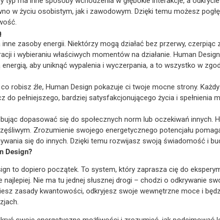
y typ ma inne sposoby wchodzenia w głębokie interakcje, a odkrycie
wno w życiu osobistym, jak i zawodowym. Dzięki temu możesz pogłę
wość.
ą
nne zasoby energii. Niektórzy mogą działać bez przerwy, czerpiąc z 
racji i wybieraniu właściwych momentów na działanie. Human Design
 energią, aby uniknąć wypalenia i wyczerpania, a to wszystko w zg
 co robisz źle, Human Design pokazuje ci twoje mocne strony. Każdy 
cz do pełniejszego, bardziej satysfakcjonującego życia i spełnienia 
próbując dopasować się do społecznych norm lub oczekiwań innych. 
zczęśliwym. Zrozumienie swojego energetycznego potencjału pomag
ywania się do innych. Dzięki temu rozwijasz swoją świadomość i bu
n Design?
gn to dopiero początek. To system, który zaprasza cię do ekspery
e najlepiej. Nie ma tu jednej słusznej drogi – chodzi o odkrywanie sw
miesz zasady kwantowości, odkryjesz swoje wewnętrzne moce i będz
zjach.
 odkryć swoje energetyczne możliwości i zrozumieć, jak podejmować 