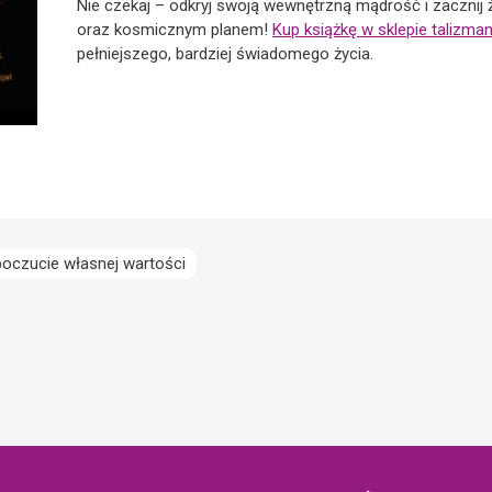
Nie czekaj – odkryj swoją wewnętrzną mądrość i zacznij
oraz kosmicznym planem!
Kup książkę w sklepie talizman
pełniejszego, bardziej świadomego życia.
poczucie własnej wartości