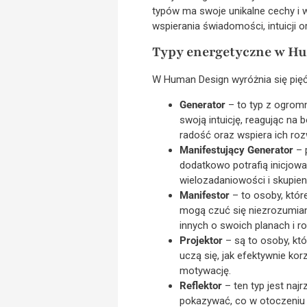
typów ma swoje unikalne cechy i 
wspierania świadomości, intuicji 
Typy energetyczne w H
W Human Design wyróżnia się pięć
Generator
– to typ z ogromn
swoją intuicję, reagując na
radość oraz wspiera ich ro
Manifestujący Generator
– 
dodatkowo potrafią inicjowa
wielozadaniowości i skupien
Manifestor
– to osoby, któr
mogą czuć się niezrozumiani
innych o swoich planach i 
Projektor
– są to osoby, któ
uczą się, jak efektywnie ko
motywację.
Reflektor
– ten typ jest najr
pokazywać, co w otoczeniu 