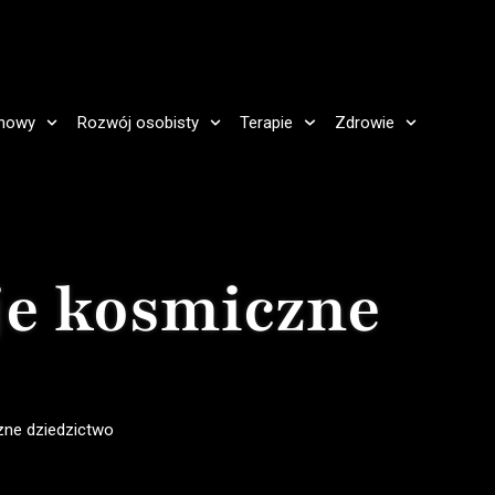
howy
Rozwój osobisty
Terapie
Zdrowie
je kosmiczne
zne dziedzictwo