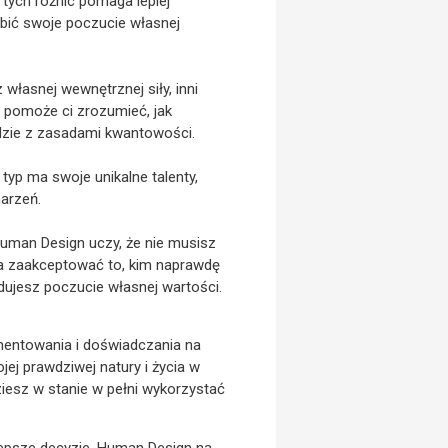
 tych różnic pomaga lepiej
bić swoje poczucie własnej
własnej wewnętrznej siły, inni
 pomoże ci zrozumieć, jak
odzie z zasadami kwantowości.
typ ma swoje unikalne talenty,
marzeń.
Human Design uczy, że nie musisz
a zaakceptować to, kim naprawdę
dujesz poczucie własnej wartości.
mentowania i doświadczania na
ojej prawdziwej natury i życia w
iesz w stanie w pełni wykorzystać
lepsze decyzje, Human Design na