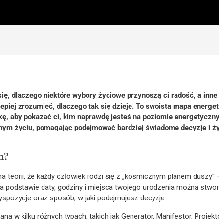
ię, dlaczego niektóre wybory życiowe przynoszą ci radość, a inne
epiej zrozumieć, dlaczego tak się dzieje. To swoista mapa energety
ukę, aby pokazać ci, kim naprawdę jesteś na poziomie energetyczn
nym życiu, pomagając podejmować bardziej świadome decyzje i ż
n?
na teorii, że każdy człowiek rodzi się z „kosmicznym planem duszy” –
a podstawie daty, godziny i miejsca twojego urodzenia można stwor
yspozycje oraz sposób, w jaki podejmujesz decyzje.
a w kilku różnych typach, takich jak Generator, Manifestor, Projekto