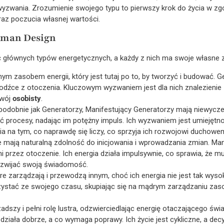
wyzwania. Zrozumienie swojego typu to pierwszy krok do życia w z
oraz poczucia własnej wartości.
uman Design
 głównych typów energetycznych, a każdy z nich ma swoje własne z
ym zasobem energii, który jest tutaj po to, by tworzyć i budować. G
 bodźce z otoczenia. Kluczowym wyzwaniem jest dla nich znalezienie 
zwój
osobisty
.
podobnie jak Generatorzy, Manifestujący Generatorzy mają niewyczer
ć procesy, nadając im potężny impuls. Ich wyzwaniem jest umiejętn
ia na tym, co naprawdę się liczy, co sprzyja ich rozwojowi duchowe
e mają naturalną zdolność do inicjowania i wprowadzania zmian. Mani
 przez otoczenie. Ich energia działa impulsywnie, co sprawia, że 
rozwijać swoją świadomość.
re zarządzają i przewodzą innym, choć ich energia nie jest tak wyso
rzystać ze swojego czasu, skupiając się na mądrym zarządzaniu zas
zadszy i pełni rolę lustra, odzwierciedlając energię otaczającego świat
działa dobrze, a co wymaga poprawy. Ich życie jest cykliczne, a d