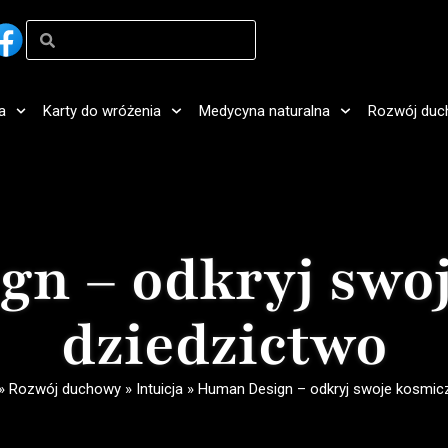
a
Karty do wróżenia
Medycyna naturalna
Rozwój duc
n – odkryj swo
dziedzictwo
»
Rozwój duchowy
»
Intuicja
»
Human Design – odkryj swoje kosmic