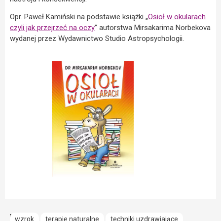
Opr. Paweł Kamiński na podstawie książki „
Osioł w okularach
czyli jak przejrzeć na oczy
” autorstwa Mirsakarima Norbekova
wydanej przez Wydawnictwo Studio Astropsychologii.
wzrok
terapie naturalne
techniki uzdrawiające