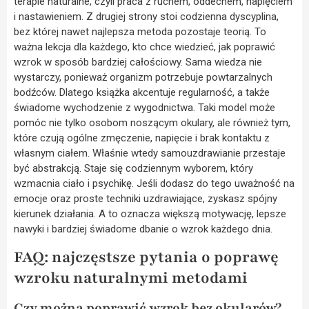
terapie naturalne, czyli praca z ruchem, oddechem, napięciem
i nastawieniem. Z drugiej strony stoi codzienna dyscyplina,
bez której nawet najlepsza metoda pozostaje teorią. To
ważna lekcja dla każdego, kto chce wiedzieć, jak poprawić
wzrok w sposób bardziej całościowy. Sama wiedza nie
wystarczy, ponieważ organizm potrzebuje powtarzalnych
bodźców. Dlatego książka akcentuje regularność, a także
świadome wychodzenie z wygodnictwa. Taki model może
pomóc nie tylko osobom noszącym okulary, ale również tym,
które czują ogólne zmęczenie, napięcie i brak kontaktu z
własnym ciałem. Właśnie wtedy samouzdrawianie przestaje
być abstrakcją. Staje się codziennym wyborem, który
wzmacnia ciało i psychikę. Jeśli dodasz do tego uważność na
emocje oraz proste techniki uzdrawiające, zyskasz spójny
kierunek działania. A to oznacza większą motywację, lepsze
nawyki i bardziej świadome dbanie o wzrok każdego dnia.
FAQ: najczęstsze pytania o poprawę
wzroku naturalnymi metodami
Czy można poprawić wzrok bez okularów?