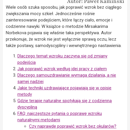
Autor: Paweł Kamiński
Wiele osób szuka sposobu, jak poprawić wzrok bez ciągłego
zwiększania mocy szkieł. Jednocześnie rośnie
zainteresowanie podejściem, które łączy ciało, emocje i
codzienne nawyki. W książce o metodzie Mirsakarima
Norbekova pojawia się właśnie taka perspektywa. Autor
przekonuje, że wzrok nie jest wyłącznie sprawą oczu, lecz
także postawy, samodyscypliny i wewnętrznego nastawienia.
Dlaczego temat wzroku zaczyna się od zmiany
podejścia
Jak poprawić wzrok według idei pracy z ciałem
Dlaczego samouzdrawianie wymaga działania, a nie
samej nadziei
Jakie techniki uzdrawiające pojawiają się w opisie
metody
Gdzie terapie naturalne spotykają się z codzienną
dyscypliną
FAQ: najczęstsze pytania o poprawę wzroku
naturalnymi metodami
Czy naprawdę poprawić wzrok bez okularów?