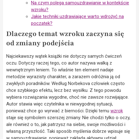
Na czym polega samouzdrawianie w kontekście
wzroku?
Jakie techniki uzdrawiające warto wdrożyć na
początek?
Dlaczego temat wzroku zaczyna się
od zmiany podejścia
Najciekawszy wątek książki nie dotyczy samych ćwiczeń
oczu. Dotyczy raczej tego, co autor nazywa walką z
wewnętrznym leniem. To właśnie ten element nadaje
metodzie wyrazisty charakter, a zarazem odróżnia ją od
zwykłych poradników. Według Norbekova człowiek często
chce szybkiego efektu, lecz bez wysiłku. Z tego powodu
wybiera rozwiązania wygodne, choć nie zawsze rozwijające.
Autor stawia więc czytelnika w niewygodnej sytuacji,
ponieważ chce go wyrwać z bierności. Dzięki temu
wzrok
staje się symbolem szerszej zmiany. Nie chodzi tylko o oczy,
ale również o to, jak patrzysz na siebie, swoje możliwości i
własną przyszłość. Taki sposób myślenia dobrze wpisuje się
w samouzdrawianie, ponieważ zakłada aktywny udział