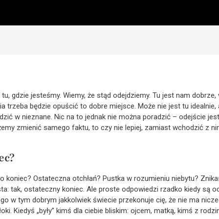
 tu, gdzie jesteśmy. Wiemy, że stąd odejdziemy. Tu jest nam dobrz
trzeba będzie opuścić to dobre miejsce. Może nie jest tu idealnie, a
zić w nieznane. Nic na to jednak nie można poradzić – odejście jest 
emy zmienić samego faktu, to czy nie lepiej, zamiast wchodzić z nim
ec?
to koniec? Ostateczna otchłań? Pustka w rozumieniu niebytu? Znikas
osta: tak, ostateczny koniec. Ale proste odpowiedzi rzadko kiedy są
ego w tym dobrym jakkolwiek świecie przekonuje cię, że nie ma nicze
oki. Kiedyś „były” kimś dla ciebie bliskim: ojcem, matką, kimś z rodz