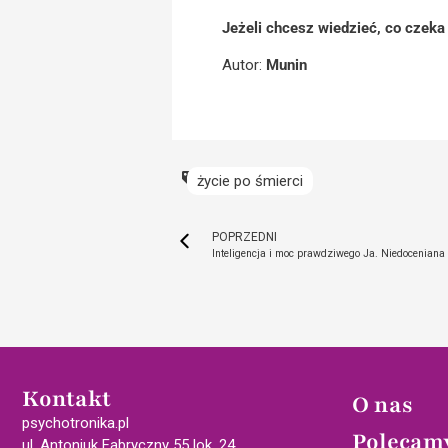
Jeżeli chcesz wiedzieć, co czeka 
Autor:
Munin
życie po śmierci
POPRZEDNI
Inteligencja i moc prawdziwego Ja. Niedoceniana
Kontakt
O nas
psychotronika.pl
Polecam
ul. Antoniuk Fabryczny 55 lok. 24