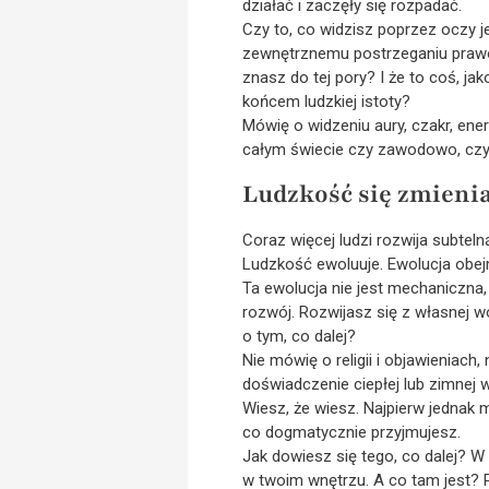
działać i zaczęły się rozpadać.
Czy to, co widzisz poprzez oczy 
zewnętrznemu postrzeganiu prawo
znasz do tej pory? I że to coś, j
końcem ludzkiej istoty?
Mówię o widzeniu aury, czakr, ener
całym świecie czy zawodowo, czy 
Ludzkość się zmieni
Coraz więcej ludzi rozwija subteln
Ludzkość ewoluuje. Ewolucja obejm
Ta ewolucja nie jest mechaniczna
rozwój. Rozwijasz się z własnej w
o tym, co dalej?
Nie mówię o religii i objawieniach
doświadczenie ciepłej lub zimnej 
Wiesz, że wiesz. Najpierw jednak 
co dogmatycznie przyjmujesz.
Jak dowiesz się tego, co dalej? W 
w twoim wnętrzu. A co tam jest?