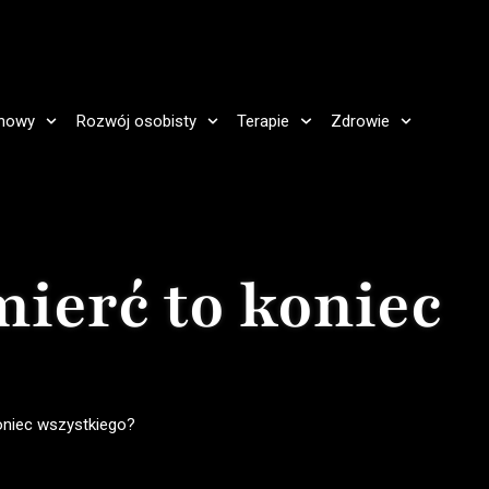
howy
Rozwój osobisty
Terapie
Zdrowie
mierć to koniec
koniec wszystkiego?