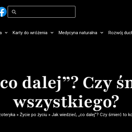
a
Karty do wróżenia
Medycyna naturalna
Rozwój duc
„co dalej”? Czy ś
wszystkiego?
zoteryka
»
Życie po życiu
»
Jak wiedzieć, „co dalej”? Czy śmierć to 