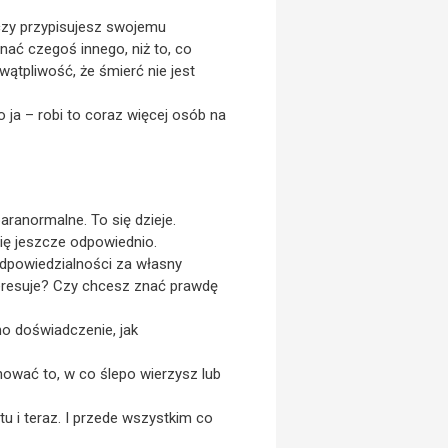
czy przypisujesz swojemu
ać czegoś innego, niż to, co
ątpliwość, że śmierć nie jest
o ja – robi to coraz więcej osób na
paranormalne. To się dzieje.
się jeszcze odpowiednio.
odpowiedzialności za własny
nteresuje? Czy chcesz znać prawdę
amo doświadczenie, jak
nować to, w co ślepo wierzysz lub
tu i teraz. I przede wszystkim co