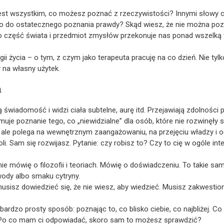
jest wszystkim, co możesz poznać z rzeczywistości? Innymi słowy 
 do ostatecznego poznania prawdy? Skąd wiesz, że nie można pozn
ako część świata i przedmiot zmysłów przekonuje nas ponad wszelką w
gii życia – o tym, z czym jako terapeuta pracuję na co dzień. Nie tylk
na własny użytek.
a
ą świadomość i widzi ciała subtelne, aurę itd. Przejawiają zdolności 
uje poznanie tego, co „niewidzialne” dla osób, które nie rozwinęły 
, ale polega na wewnętrznym zaangażowaniu, na przejęciu władzy i 
oli. Sam się rozwijasz. Pytanie: czy robisz to? Czy to cię w ogóle i
, nie mówię o filozofii i teoriach. Mówię o doświadczeniu. To takie s
wody albo smaku cytryny.
musisz dowiedzieć się, że nie wiesz, aby wiedzieć. Musisz zakwestio
bardzo prosty sposób: poznając to, co blisko ciebie, co najbliżej. Co 
 Po co mam ci odpowiadać, skoro sam to możesz sprawdzić?