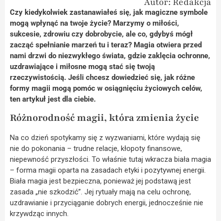
Autor: Redakcja
Czy kiedykolwiek zastanawiałeś się, jak magiczne symbole
mogą wpłynąć na twoje życie? Marzymy o miłości,
sukcesie, zdrowiu czy dobrobycie, ale co, gdybyś mógł
zacząć spełnianie marzeń tu i teraz? Magia otwiera przed
nami drzwi do niezwykłego świata, gdzie zaklęcia ochronne,
uzdrawiające i miłosne mogą stać się twoją
rzeczywistością. Jeśli chcesz dowiedzieć się, jak różne
formy magii mogą pomóc w osiągnięciu życiowych celów,
ten artykuł jest dla ciebie.
Różnorodność magii, która zmienia życie
Na co dzień spotykamy się z wyzwaniami, które wydają się
nie do pokonania – trudne relacje, kłopoty finansowe,
niepewność przyszłości. To właśnie tutaj wkracza biała magia
– forma magii oparta na zasadach etyki i pozytywnej energii.
Biała magia jest bezpieczna, ponieważ jej podstawą jest
zasada „nie szkodzić”. Jej rytuały mają na celu ochronę,
uzdrawianie i przyciąganie dobrych energii, jednocześnie nie
krzywdząc innych.