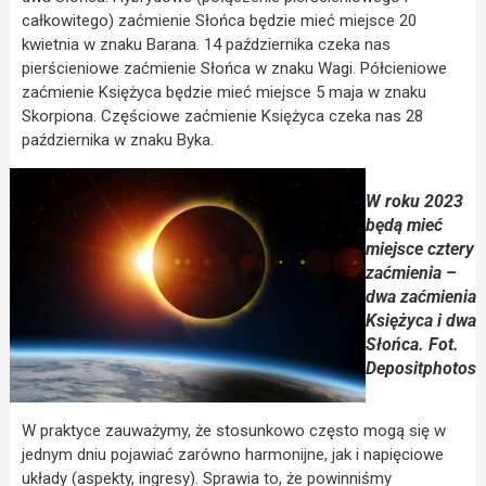
całkowitego) zaćmienie Słońca będzie mieć miejsce 20
kwietnia w znaku Barana. 14 października czeka nas
pierścieniowe zaćmienie Słońca w znaku Wagi. Półcieniowe
zaćmienie Księżyca będzie mieć miejsce 5 maja w znaku
Skorpiona. Częściowe zaćmienie Księżyca czeka nas 28
października w znaku Byka.
W roku 2023
będą mieć
miejsce cztery
zaćmienia –
dwa zaćmienia
Księżyca i dwa
Słońca. Fot.
Depositphotos
W praktyce zauważymy, że stosunkowo często mogą się w
jednym dniu pojawiać zarówno harmonijne, jak i napięciowe
układy (aspekty, ingresy). Sprawia to, że powinniśmy