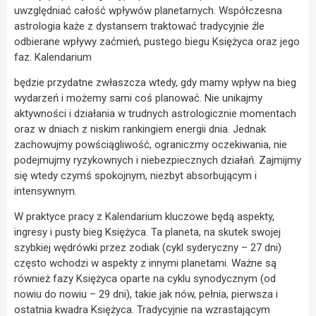
uwzględniać całość wpływów planetarnych. Współczesna
astrologia każe z dystansem traktować tradycyjnie źle
odbierane wpływy zaćmień, pustego biegu Księżyca oraz jego
faz. Kalendarium
będzie przydatne zwłaszcza wtedy, gdy mamy wpływ na bieg
wydarzeń i możemy sami coś planować. Nie unikajmy
aktywności i działania w trudnych astrologicznie momentach
oraz w dniach z niskim rankingiem energii dnia. Jednak
zachowujmy powściągliwość, ograniczmy oczekiwania, nie
podejmujmy ryzykownych i niebezpiecznych działań. Zajmijmy
się wtedy czymś spokojnym, niezbyt absorbującym i
intensywnym.
W praktyce pracy z Kalendarium kluczowe będą aspekty,
ingresy i pusty bieg Księżyca. Ta planeta, na skutek swojej
szybkiej wędrówki przez zodiak (cykl syderyczny – 27 dni)
często wchodzi w aspekty z innymi planetami. Ważne są
również fazy Księżyca oparte na cyklu synodycznym (od
nowiu do nowiu – 29 dni), takie jak nów, pełnia, pierwsza i
ostatnia kwadra Księżyca. Tradycyjnie na wzrastającym