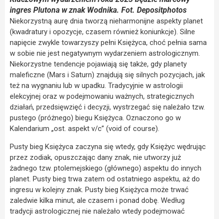
ingres Plutona w znak Wodnika. Fot. Depositphotos
Niekorzystną aurę dnia tworzą nieharmonijne aspekty planet
(kwadratury i opozycje, czasem również koniunkcje). Silne
napięcie zwykle towarzyszy pełni Księżyca, choć pełnia sama
w sobie nie jest negatywnym wydarzeniem astrologicznym.
Niekorzystne tendencje pojawiają się także, gdy planety
maleficzne (Mars i Saturn) znajdują się silnych pozycjach, jak
też na wygnaniu lub w upadku. Tradycyjnie w astrologii
elekcyjnej oraz w podejmowaniu ważnych, strategicznych
działań, przedsięwzięć i decyzji, wystrzegać się należało tzw.
pustego (próżnego) biegu Księżyca. Oznaczono go w
Kalendarium „ost. aspekt v/c” (void of course).
Pusty bieg Księżyca zaczyna się wtedy, gdy Księżyc wędrując
przez zodiak, opuszczając dany znak, nie utworzy już
żadnego tzw. ptolemejskiego (głównego) aspektu do innych
planet. Pusty bieg trwa zatem od ostatniego aspektu, aż do
ingresu w kolejny znak. Pusty bieg Księżyca może trwać
zaledwie kilka minut, ale czasem i ponad dobę. Według
tradycji astrologicznej nie należało wtedy podejmować