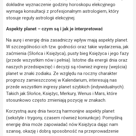
dokładne wyznaczenie godziny horoskopu elekcyjnego
wymaga konsultacji z profesjonalnym astrologiem, który
stosuje reguły astrologii elekcyjnej.
Aspekty planet – czym są i jak je interpretować
Na aurę i energię dnia zasadniczy wpływ mają aspekty planet.
W szczególności ich tzw. godności oraz takie wydarzenia, jak
zaćmienia (Słońca i Księżyca), pusty bieg Księżyca i jego fazy
(przede wszystkim nów i pełnia). Istotne dla energii dnia oraz
naszych przedsięwzięć i decyzji są również ingresy (wejścia)
planet w znaki zodiaku. Ze względu na roczny charakter
prognozy zamieszczonej w Kalendarium, interesują nas
przede wszystkim ingresy planet szybkich (indywidualnych).
Takich jak Słońce, Księżyc, Merkury, Wenus i Mars, które
stosunkowo często zmieniają pozycję w znakach.
Korzystną aurę dnia tworzą harmonijne aspekty planet
(sekstyle i trygony, czasem również koniunkcje). Pomyślną
energię dnia może zapowiadać nów Księżyca dając nam
szansę, okazję i dobrą sposobność na przeprowadzenie