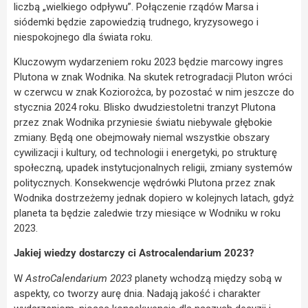
liczbą „wielkiego odpływu”. Połączenie rządów Marsa i
siódemki będzie zapowiedzią trudnego, kryzysowego i
niespokojnego dla świata roku.
Kluczowym wydarzeniem roku 2023 będzie marcowy ingres
Plutona w znak Wodnika. Na skutek retrogradacji Pluton wróci
w czerwcu w znak Koziorożca, by pozostać w nim jeszcze do
stycznia 2024 roku. Blisko dwudziestoletni tranzyt Plutona
przez znak Wodnika przyniesie światu niebywale głębokie
zmiany. Będą one obejmowały niemal wszystkie obszary
cywilizacji i kultury, od technologii i energetyki, po strukturę
społeczną, upadek instytucjonalnych religii, zmiany systemów
politycznych. Konsekwencje wędrówki Plutona przez znak
Wodnika dostrzeżemy jednak dopiero w kolejnych latach, gdyż
planeta ta będzie zaledwie trzy miesiące w Wodniku w roku
2023.
Jakiej wiedzy dostarczy ci Astrocalendarium 2023?
W
AstroCalendarium 2023
planety wchodzą między sobą w
aspekty, co tworzy aurę dnia. Nadają jakość i charakter