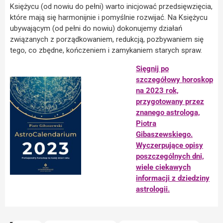
Księżycu (od nowiu do pełni) warto inicjować przedsięwzięcia,
które mają się harmonijnie i pomyślnie rozwijać. Na Księżycu
ubywającym (od pełni do nowiu) dokonujemy działań
związanych z porządkowaniem, redukcją, pozbywaniem się
tego, co zbędne, kończeniem i zamykaniem starych spraw.
Sięgnij po
szczegółowy horoskop
na 2023 rok,
przygotowany przez
znanego astrologa,
Piotra
Gibaszewskiego.
Wyczerpujące opisy
poszczególnych dni,
wiele ciekawych
informacji z dziedziny
astrologii.