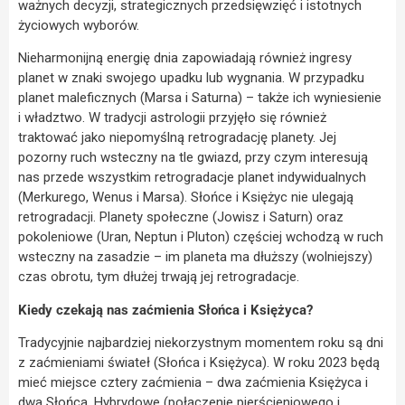
ważnych decyzji, strategicznych przedsięwzięć i istotnych
życiowych wyborów.
Nieharmonijną energię dnia zapowiadają również ingresy
planet w znaki swojego upadku lub wygnania. W przypadku
planet maleficznych (Marsa i Saturna) – także ich wyniesienie
i władztwo. W tradycji astrologii przyjęło się również
traktować jako niepomyślną retrogradację planety. Jej
pozorny ruch wsteczny na tle gwiazd, przy czym interesują
nas przede wszystkim retrogradacje planet indywidualnych
(Merkurego, Wenus i Marsa). Słońce i Księżyc nie ulegają
retrogradacji. Planety społeczne (Jowisz i Saturn) oraz
pokoleniowe (Uran, Neptun i Pluton) częściej wchodzą w ruch
wsteczny na zasadzie – im planeta ma dłuższy (wolniejszy)
czas obrotu, tym dłużej trwają jej retrogradacje.
Kiedy czekają nas zaćmienia Słońca i Księżyca?
Tradycyjnie najbardziej niekorzystnym momentem roku są dni
z zaćmieniami świateł (Słońca i Księżyca). W roku 2023 będą
mieć miejsce cztery zaćmienia – dwa zaćmienia Księżyca i
dwa Słońca. Hybrydowe (połączenie pierścieniowego i