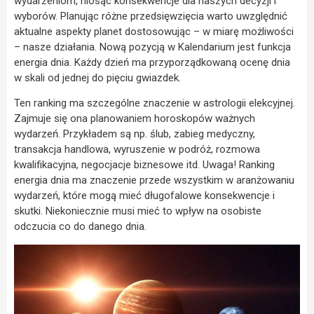
wydarzeniom, niosąc konsekwencje dla naszych decyzji i
wyborów. Planując różne przedsięwzięcia warto uwzględnić
aktualne aspekty planet dostosowując – w miarę możliwości
– nasze działania. Nową pozycją w Kalendarium jest funkcja
energia dnia. Każdy dzień ma przyporządkowaną ocenę dnia
w skali od jednej do pięciu gwiazdek.
Ten ranking ma szczególne znaczenie w astrologii elekcyjnej.
Zajmuje się ona planowaniem horoskopów ważnych
wydarzeń. Przykładem są np. ślub, zabieg medyczny,
transakcja handlowa, wyruszenie w podróż, rozmowa
kwalifikacyjna, negocjacje biznesowe itd. Uwaga! Ranking
energia dnia ma znaczenie przede wszystkim w aranżowaniu
wydarzeń, które mogą mieć długofalowe konsekwencje i
skutki. Niekoniecznie musi mieć to wpływ na osobiste
odczucia co do danego dnia.