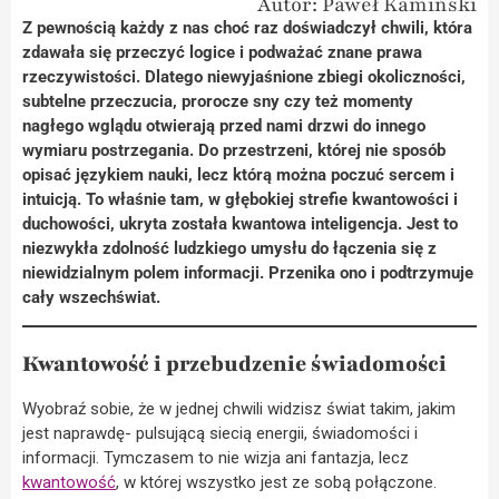
Autor: Paweł Kamiński
Z pewnością każdy z nas choć raz doświadczył chwili, która
zdawała się przeczyć logice i podważać znane prawa
rzeczywistości. Dlatego niewyjaśnione zbiegi okoliczności,
subtelne przeczucia, prorocze sny czy też momenty
nagłego wglądu otwierają przed nami drzwi do innego
wymiaru postrzegania. Do przestrzeni, której nie sposób
opisać językiem nauki, lecz którą można poczuć sercem i
intuicją. To właśnie tam, w głębokiej strefie kwantowości i
duchowości, ukryta została kwantowa inteligencja. Jest to
niezwykła zdolność ludzkiego umysłu do łączenia się z
niewidzialnym polem informacji. Przenika ono
i podtrzymuje
cały wszechświat.
Kwantowość i przebudzenie świadomości
Wyobraź sobie, że w jednej chwili widzisz świat takim, jakim
jest naprawdę- pulsującą siecią energii, świadomości i
informacji. Tymczasem to nie wizja ani fantazja, lecz
kwantowość
, w której wszystko jest ze sobą połączone.