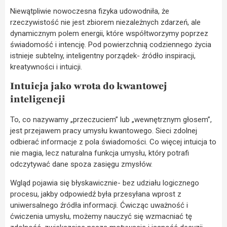
Niewątpliwie nowoczesna fizyka udowodniła, że
rzeczywistość nie jest zbiorem niezależnych zdarzeń, ale
dynamicznym polem energii, które współtworzymy poprzez
świadomość i intencję. Pod powierzchnią codziennego życia
istnieje subtelny, inteligentny porządek- źródło inspiracji,
kreatywności i intuicji.
Intuicja jako wrota do kwantowej
inteligencji
To, co nazywamy „przeczuciem” lub „wewnętrznym głosem”,
jest przejawem pracy umysłu kwantowego. Sieci zdolnej
odbierać informacje z pola świadomości. Co więcej intuicja to
nie magia, lecz naturalna funkcja umysłu, który potrafi
odczytywać dane spoza zasięgu zmysłów.
Wgląd pojawia się błyskawicznie- bez udziału logicznego
procesu, jakby odpowiedź była przesyłana wprost z
uniwersalnego źródła informacji. Ćwicząc uważność i
ćwiczenia umysłu, możemy nauczyć się wzmacniać tę