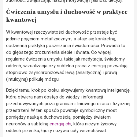
zdolność, zwiększając naszą motywację i jasność decyzji.
Ćwiczenia umysłu i duchowość w praktyce
kwantowej
W kwantowej rzeczywistości duchowość przestaje być
jedynie pojęciem metafizycznym, a staje się konkretną,
codzienną praktyką poszerzania świadomości. Prowadzi to
do głębszego zrozumienia siebie i świata. Co więcej,
regularne ćwiczenia umysłu, takie jak medytacja, świadomy
oddech, wizualizacja czy subtelna praca z energią pozwalają
stopniowo zsynchronizować lewą (analityczną) i prawą
(intuicyjną) półkulę mózgu.
Dzięki temu, krok po kroku, aktywujemy kwantową inteligencję,
która otwiera nam dostęp do wiedzy i informacji
przechowywanych poza granicami liniowego czasu i fizycznej
przestrzeni. W ten sposób powstaje symboliczny most
pomiędzy nauką a duchowością, pomiędzy światem
neuronów a subtelną
energią chi
, która niczym życiowy
oddech przenika, łączy i ożywia cały wszechświat.