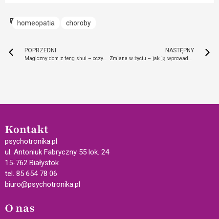
homeopatia
choroby
POPRZEDNI
NASTĘPNY
Magiczny dom z feng shui – oczyszczanie domu i rytuał na wprowadzenie harmonii
Zmiana w życiu – jak ją wprowadzić i zaakceptować?
Kontakt
psychotronika.pl
ul. Antoniuk Fabryczny 55 lok. 24
15-762 Białystok
tel. 85 654 78 06
biuro@psychotronika.pl
O nas