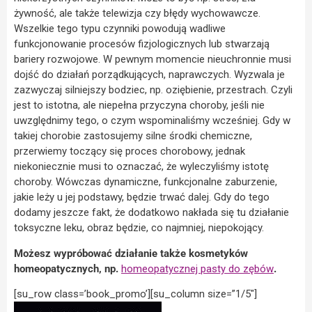
żywność, ale także telewizja czy błędy wychowawcze.
Wszelkie tego typu czynniki powodują wadliwe
funkcjonowanie procesów fizjologicznych lub stwarzają
bariery rozwojowe. W pewnym momencie nieuchronnie musi
dojść do działań porządkujących, naprawczych. Wyzwala je
zazwyczaj silniejszy bodziec, np. oziębienie, przestrach. Czyli
jest to istotna, ale niepełna przyczyna choroby, jeśli nie
uwzględnimy tego, o czym wspominaliśmy wcześniej. Gdy w
takiej chorobie zastosujemy silne środki chemiczne,
przerwiemy toczący się proces chorobowy, jednak
niekoniecznie musi to oznaczać, że wyleczyliśmy istotę
choroby. Wówczas dynamiczne, funkcjonalne zaburzenie,
jakie leży u jej podstawy, będzie trwać dalej. Gdy do tego
dodamy jeszcze fakt, że dodatkowo nakłada się tu działanie
toksyczne leku, obraz będzie, co najmniej, niepokojący.
Możesz wypróbować działanie także kosmetyków
homeopatycznych, np.
homeopatycznej pasty do zębów
.
[su_row class=’book_promo’][su_column size=”1/5″]