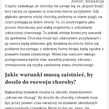
Autor: Redakcja
Często zaskakuje, że choroby nie uznaje się za „dopust boży”,
lecz raczej za zjawisko w znacznej mierze pozytywne. Gdy
głęboko ujmiemy istotę choroby, jesteśmy w stanie pojąć, na
czym polegają jej dobre strony. To, co postrzegamy jako
proces chorobowy, jest walką organizmu o odzyskanie
zaburzonej równowagi. Tu jednak istnieje konieczny warunek
do spełnienia. Choroba może być zdarzeniem pozytywnym i
jej owoce będą właściwe, gdy działania lecznicze, które się
podejmie korzystając z wybranej formy terapii, będą zgodne z
prawami świata ożywionego. Wówczas owocem takiego
postępowania będzie stan wyraźnej poprawy zdrowia i
zmniejszenia się ryzyka zaistnienia stanu chronicznego.
Jakie warunki muszą zaistnieć, by
doszło do rozwoju choroby?
Najbardziej trywialnie można to określić stwierdzeniem
„zdrowi nie chorują”. By doszło do choroby, człowiek musi
być przez pewien czas narażony na działanie określonych
niekorzystnych czynników. Może to być np. stres, zła