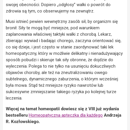
swojej obecności. Dopiero „odgłosy” walki o powrót do
zdrowia są tym, co obserwujemy na zewnątrz.
Musi istnieć pewien wewnętrzny zasób sił, by organizm się
bronił. Siły te mogą być mniejsze, pod warunkiem
zaplanowania właściwej taktyki walki z chorobą. Lekarz,
zbierając wywiad i badając chorego, zaczyna orientować się,
co się dzieje, i jest często w stanie zaordynować taki lek
homeopatyczny, który w możliwie delikatny i nienadużywający
sposób pobudzi i skieruje tak siły obronne, że dojdzie do
wyleczenia. Polega to nie tylko na usunięciu dokuczliwych
objawów choroby, ale też na zneutralizowaniu owego
subtelnego, dynamicznego zaburzenia, o którym wcześniej
była mowa. Stąd też mniejsze ryzyko nawrotów lub
sukcesywne zmniejszanie takiego ryzyka po kolejnej turze
leczenia.
Więcej na temat homeopatii dowiesz się z VIII już wydania
bestselleru
Homeopatyczna apteczka dla każdego
Andrzeja
R. Kozłowskiego.