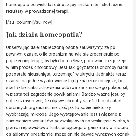
homeopata od wielu lat odnoszący znakomite i skuteczne
rezultaty w prowadzonej terapii.
[/su_column][/su_row]
Jak działa homeopatia?
Obserwując dalej tak leczoną osobę zauważymy, że po
pewnym czasie, o ile organizm na tyle się zregeneruje po
poprzedniej terapii, by było to możliwe, ponownie rozgorzeje
w nim proces chorobowy. Jest tak, gdyż istota choroby nadal
pozostała nieusunięta, „drzemiąc” w ukryciu. Jednakże teraz
szanse na pełne wyzdrowienie będą znacznie mniejsze, bo
start w kierunku zdrowienia odbywa się z niższego pułapu sił,
wzrasta też zagrożenie powikłaniami. Bardzo ważne jest, by
sobie uzmysłowić, że objawy choroby są efektem działań
obronnych organizmu, nie zaś, jak to sobie niektórzy
wyobrażają, mikroba. Jego występowanie jest związane z
zaistnieniem warunków, pozwalających na wniknięcie w obręb
granic nieprawidłowo funkcjonującego organizmu i, w mocno
osłabionym organizmie, może on nie dawać wyraźnych oznak