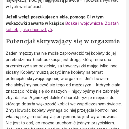
największą moc, jej najgłębszą prawdę – i pozwala wytrwać
w tych wartościach.
Jeżeli wciąż poszukujesz siebie, pomogą Ci w tym
wskazówki zawarte w książce
Boska i wojownicza. Zostań
kobietą, jaką chcesz być
.
Potencjał skrywający się w orgazmie
Żaden mężczyzna nie może zaprowadzić tej kobiety do jej
przebudzenia. Łechtaczkacja jest drogą, którą musi ona
przemierzyć samodzielnie, za towarzyszki mając tylko inne
siostry. Kobiety muszą uczyć inne kobiety na temat
potencjału skrywającego się w orgazmie. Jeśli bowiem
chciałybyśmy nauczyć się tego od mężczyzn – których ciała
znacząco różnią się do naszych – nigdy byśmy nie zabrnęły
zbyt daleko. A „niezbyt daleko” charakteryzuje miejsce, do
którego dotarła większość kobiet we współczesnym świecie.
Zmysłowość kobiety wymaga od niej przejęcia kontroli nad
własną przyjemnością. Jej przyjemność jest wyrafinowana.
Nie jest to coś, co można uruchomić jednym przyciskiem.