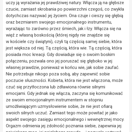
uczy ją wyrażania jej prawdziwej natury. Włącza ją na głębsze
czucie, zamiast skrobania po powierzchni czegoś, co zwykła
dotychczas nazywać jej życiem. Ona czuje i cieszy się głębią
oraz bezmiarem swojego emocjonalnego instrumentu,
wyrażając to zarówno przez śmiech, jak i łzy. Włącza się na
więź z własną boskością (której nigdy nie znajdzie się
w kościele czy świątyni), czyli tą częścią samej siebie, która
jest większa od niej. Tą częścią, która wie. Tą częścią, która
posiada moc kreacji. Gdy dowiaduje się o swoim boskim
połączeniu, pozwala ono jej poruszać się głęboko w jej
własnej prawdzie, ponieważ w końcu wie, jak sobie zaufać.
Nie potrzebuje nikogo poza sobą, aby zapewnić sobie
poczucie słuszności. Kobieta, która nie jest włączona, może
czuć się przytłoczona lub zdławiona równie silnymi
emocjami. Gdy jednak się włącza, zaczyna się komunikować
ze swoim emocjonalnym instrumentem w stopniu
umożliwiającym uzmysłowienie sobie, że nie jest ofiarą
swoich silnych uczuć. Zamiast tego może powitać je jako
aspekt swojego zasięgu emocjonalnego i wewnętrznej mocy.
Orgazm odmienia jej zdolność poznania siebie, zapewnia jej