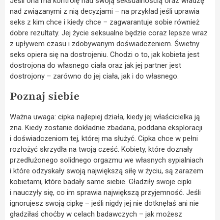
Jeśli ona ma kontrolę nad swoją seksualnością oraz władzę
nad związanymi z nią decyzjami – na przykład jeśli uprawia
seks z kim chce i kiedy chce – zagwarantuje sobie również
dobre rezultaty. Jej życie seksualne będzie coraz lepsze wraz
z upływem czasu i zdobywanym doświadczeniem. Świetny
seks opiera się na dostrojeniu. Chodzi o to, jak kobieta jest
dostrojona do własnego ciała oraz jak jej partner jest
dostrojony – zarówno do jej ciała, jak i do własnego.
Poznaj siebie
Ważna uwaga: cipka najlepiej działa, kiedy jej właścicielka ją
zna. Kiedy zostanie dokładnie zbadana, poddana eksploracji
i doświadczeniom tej, której ma służyć. Cipka chce w pełni
rozłożyć skrzydła na twoją cześć. Kobiety, które doznały
przedłużonego solidnego orgazmu we własnych sypialniach
i które odzyskały swoją największą siłę w życiu, są zarazem
kobietami, które badały same siebie. Gładziły swoje cipki
i nauczyły się, co im sprawia największą przyjemność. Jeśli
ignorujesz swoją cipkę – jeśli nigdy jej nie dotknęłaś ani nie
gładziłaś choćby w celach badawczych – jak możesz