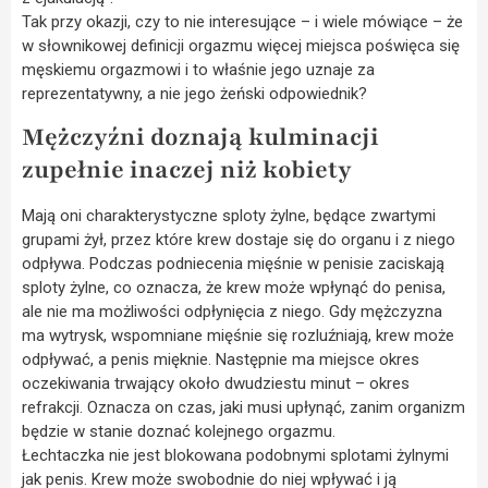
Tak przy okazji, czy to nie interesujące – i wiele mówiące – że
w słownikowej definicji orgazmu więcej miejsca poświęca się
męskiemu orgazmowi i to właśnie jego uznaje za
reprezentatywny, a nie jego żeński odpowiednik?
Mężczyźni doznają kulminacji
zupełnie inaczej niż kobiety
Mają oni charakterystyczne sploty żylne, będące zwartymi
grupami żył, przez które krew dostaje się do organu i z niego
odpływa. Podczas podniecenia mięśnie w penisie zaciskają
sploty żylne, co oznacza, że krew może wpłynąć do penisa,
ale nie ma możliwości odpłynięcia z niego. Gdy mężczyzna
ma wytrysk, wspomniane mięśnie się rozluźniają, krew może
odpływać, a penis mięknie. Następnie ma miejsce okres
oczekiwania trwający około dwudziestu minut – okres
refrakcji. Oznacza on czas, jaki musi upłynąć, zanim organizm
będzie w stanie doznać kolejnego orgazmu.
Łechtaczka nie jest blokowana podobnymi splotami żylnymi
jak penis. Krew może swobodnie do niej wpływać i ją