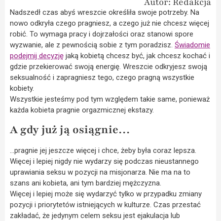
Autor: Redakcja
Nadszedł czas abyś wreszcie określiła swoje potrzeby. Na
nowo odkryła czego pragniesz, a czego już nie chcesz więcej
robić. To wymaga pracy i dojrzałości oraz stanowi spore
wyzwanie, ale z pewnością sobie z tym poradzisz.
Świadomie
podejmij decyzję
jaką kobietą chcesz być, jak chcesz kochać i
gdzie przekierować swoją energię. Wreszcie odkryjesz swoją
seksualność i zapragniesz tego, czego pragną wszystkie
kobiety.
Wszystkie jesteśmy pod tym względem takie same, ponieważ
każda kobieta pragnie orgazmicznej ekstazy.
A gdy już ją osiągnie…
…pragnie jej jeszcze więcej i chce, żeby była coraz lepsza.
Więcej i lepiej nigdy nie wydarzy się podczas nieustannego
uprawiania seksu w pozycji na misjonarza. Nie ma na to
szans ani kobieta, ani tym bardziej mężczyzna.
Więcej i lepiej może się wydarzyć tylko w przypadku zmiany
pozycji i priorytetów istniejących w kulturze. Czas przestać
zakładać, że jedynym celem seksu jest ejakulacja lub