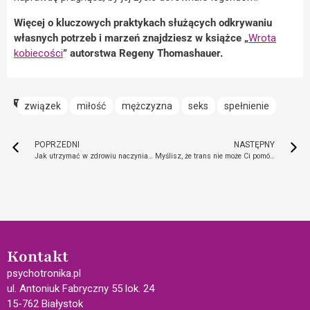
Więcej o kluczowych praktykach służących odkrywaniu
własnych potrzeb i marzeń znajdziesz w książce „
Wrota
kobiecości
” autorstwa Regeny Thomashauer.
związek
miłość
mężczyzna
seks
spełnienie
POPRZEDNI
NASTĘPNY
Jak utrzymać w zdrowiu naczynia krwionośne?
Myślisz, że trans nie może Ci pomóc? Często sam wchodzisz w niego nieświadomie
Kontakt
psychotronika.pl
ul. Antoniuk Fabryczny 55 lok. 24
15-762 Białystok