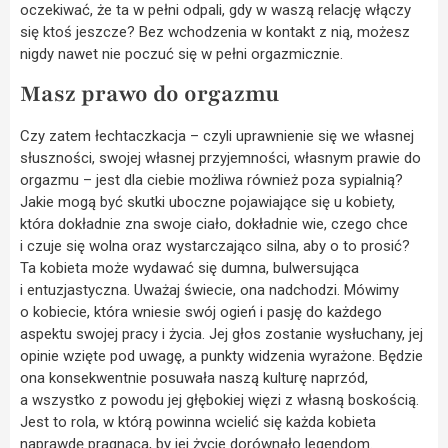
oczekiwać, że ta w pełni odpali, gdy w waszą relację włączy
się ktoś jeszcze? Bez wchodzenia w kontakt z nią, możesz
nigdy nawet nie poczuć się w pełni orgazmicznie.
Masz prawo do orgazmu
Czy zatem łechtaczkacja – czyli uprawnienie się we własnej
słuszności, swojej własnej przyjemności, własnym prawie do
orgazmu – jest dla ciebie możliwa również poza sypialnią?
Jakie mogą być skutki uboczne pojawiające się u kobiety,
która dokładnie zna swoje ciało, dokładnie wie, czego chce
i czuje się wolna oraz wystarczająco silna, aby o to prosić?
Ta kobieta może wydawać się dumna, bulwersująca
i entuzjastyczna. Uważaj świecie, ona nadchodzi. Mówimy
o kobiecie, która wniesie swój ogień i pasję do każdego
aspektu swojej pracy i życia. Jej głos zostanie wysłuchany, jej
opinie wzięte pod uwagę, a punkty widzenia wyrażone. Będzie
ona konsekwentnie posuwała naszą kulturę naprzód,
a wszystko z powodu jej głębokiej więzi z własną boskością.
Jest to rola, w którą powinna wcielić się każda kobieta
naprawdę pragnąca, by jej życie dorównało legendom.