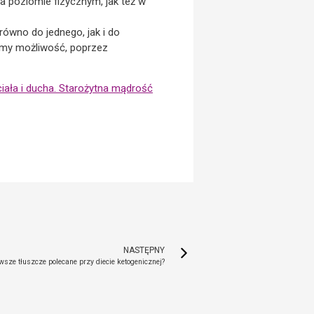
a poziomie fizycznym, jak też w
ówno do jednego, jak i do
Mamy możliwość, poprzez
iała i ducha. Starożytna mądrość
NASTĘPNY
sze tłuszcze polecane przy diecie ketogenicznej?