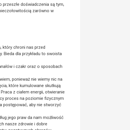
o przeszłe doświadczenia są tym,
 pieczołowitością zarówno w
, który chroni nas przed
. Bieda dla przykładu to swoista
anałów i czakr oraz o sposobach
owiem, ponieważ nie wiemy nic na
ęcia, które kumulowane skutkują
Praca z ciałem energii, otwieranie
ący proces na poziomie fizycznym
na postępować, aby nie stworzyć
edług jego praw da nam możliwość
ych nasze zdrowie i dobre