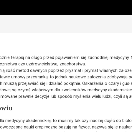
nie terapią na długo przed pojawieniem się zachodniej medycyny. N
ecznictwa czy uzdrowicielstwa, znachorstwa.
mią ilość metod dawnych poprzez pryzmat i prymat własnych założeń
dstawie umowy przesłanką, to jednak naukowe założenia zdobywają 
muszą przejawiać się i działać pokątnie. Oskarżenia o czary i gusła
udowej są czymś właściwym dla zwolenników medycyny akademickiej,
owane prawnie decyzje lub sposób myślenia wielu ludzi, czyli są a
owiu
 medycyny akademickiej, to musimy tak czy inaczej dojść do biologii,
owoczesne nauki empiryczne bazują na fizyce, nazywa się je naukam