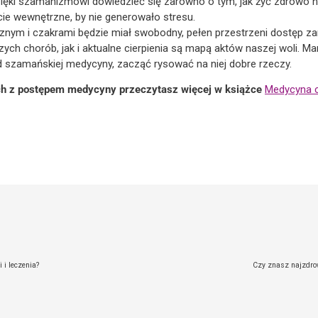
zięki szamanizmowi dowiedzieć się zarówno o tym, jak żyć zdrowo n
cie wewnętrzne, by nie generowało stresu.
znym i czakrami będzie miał swobodny, pełen przestrzeni dostęp zar
szych chorób, jak i aktualne cierpienia są mapą aktów naszej woli. 
 szamańskiej medycyny, zacząć rysować na niej dobre rzeczy.
ch z postępem medycyny przeczytasz więcej w książce
Medycyna c
 i leczenia?
Czy znasz najzdrow