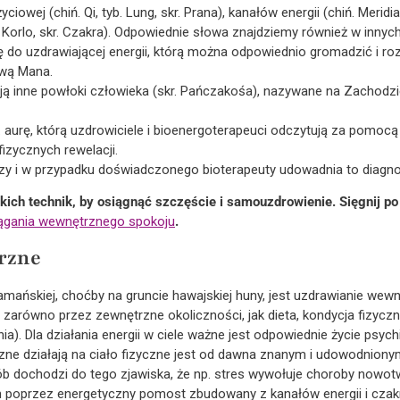
iowej (chiń. Qi, tyb. Lung, skr. Prana), kanałów energii (chiń. Meridian
b. Korlo, skr. Czakra). Odpowiednie słowa znajdziemy również w innych
ę do uzdrawiającej energii, którą można odpowiednio gromadzić i r
zwą Mana.
ą inne powłoki człowieka (skr. Pańczakośa), nazywane na Zachodzie
 aurę, którą uzdrowiciele i bioenergoterapeuci odczytują za pomocą 
izycznych rewelacji.
ozy i w przypadku doświadczonego bioterapeuty udowadnia to diag
kich technik, by osiągnąć szczęście i samouzdrowienie. Sięgnij p
iągania wewnętrznego spokoju
.
rzne
mańskiej, choćby na gruncie hawajskiej huny, jest uzdrawianie wewn
arówno przez zewnętrzne okoliczności, jak dieta, kondycja fizyczna 
a). Dla działania energii w ciele ważne jest odpowiednie życie psychi
czne działają na ciało fizyczne jest od dawna znanym i udowodnio
b dochodzi do tego zjawiska, że np. stres wywołuje choroby nowot
m poprzez energetyczny pomost zbudowany z kanałów energii i czakr