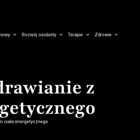
howy
Rozwój osobisty
Terapie
Zdrowie
rawianie z
rgetycznego
m ciała energetycznego