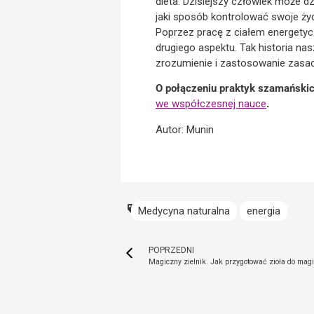
dieta. Dzisiejszy człowiek może d
jaki sposób kontrolować swoje ży
Poprzez pracę z ciałem energetyc
drugiego aspektu. Tak historia na
zrozumienie i zastosowanie zasad
O połączeniu praktyk szamański
we współczesnej nauce
.
Autor: Munin
Medycyna naturalna
energia
POPRZEDNI
Magiczny zielnik. Jak przygotować zioła do magii