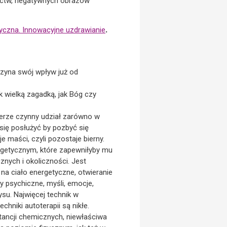
ęctw, negatywnych obrazów
yczna. Innowacyjne uzdrawianie
.
zyna swój wpływ już od
k wielką zagadką, jak Bóg czy
ierze czynny udział zarówno w
 się posłużyć by pozbyć się
je maści, czyli pozostaje bierny.
nergetycznym, które zapewniłyby mu
nych i okoliczności. Jest
 na ciało energetyczne, otwieranie
y psychiczne, myśli, emocje,
su. Najwięcej technik w
hniki autoterapii są nikłe.
ancji chemicznych, niewłaściwa