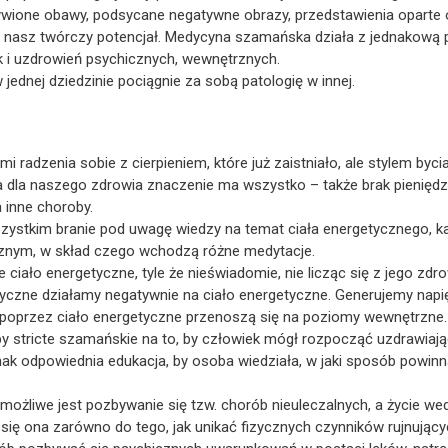
wione obawy, podsycane negatywne obrazy, przedstawienia oparte 
e nasz twórczy potencjał. Medycyna szamańska działa z jednakową
k i uzdrowień psychicznych, wewnętrznych.
 jednej dziedzinie pociągnie za sobą patologię w innej.
 radzenia sobie z cierpieniem, które już zaistniało, ale stylem bycia
 dla naszego zdrowia znaczenie ma wszystko – także brak pieniędzy
 inne choroby.
szystkim branie pod uwagę wiedzy na temat ciała energetycznego, k
cznym, w skład czego wchodzą różne medytacje.
ciało energetyczne, tyle że nieświadomie, nie licząc się z jego zdr
zyczne działamy negatywnie na ciało energetyczne. Generujemy napi
 a poprzez ciało energetyczne przenoszą się na poziomy wewnętrzne. 
y stricte szamańskie na to, by człowiek mógł rozpocząć uzdrawiaj
dnak odpowiednia edukacja, by osoba wiedziała, w jaki sposób powin
ożliwe jest pozbywanie się tzw. chorób nieuleczalnych, a życie w
i się ona zarówno do tego, jak unikać fizycznych czynników rujnując