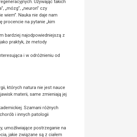
 regeneracyjnych. Używając takich
”, „mózg”, „neuron” czy
nie wiem”. Nauka nie daje nam
ę procencie na pytanie „kim
m bardziej najodpowiedniejszą z
ako praktyk, że metody
nteresująca i w odróżnieniu od
i, których natura nie jest nauce
awisk materii, same zmieniają jej
kademickiej. Szamani różnych
horób i innych patologii
y, umożliwiające postrzeganie na
ia, jakie związane są z ciałem