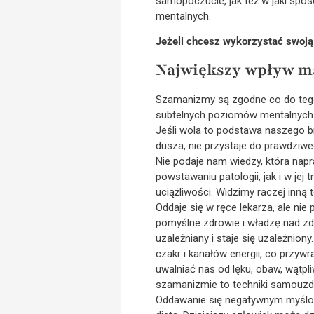
samopoczucie, jak też w jaki sp
mentalnych.
Jeżeli chcesz wykorzystać swoją 
Największy wpływ m
Szamanizmy są zgodne co do tego
subtelnych poziomów mentalnych i o
Jeśli wola to podstawa naszego br
dusza, nie przystaje do prawdziw
Nie podaje nam wiedzy, która nap
powstawaniu patologii, jak i w jej
uciążliwości. Widzimy raczej inną t
Oddaje się w ręce lekarza, ale nie
pomyślne zdrowie i władzę nad zdr
uzależniany i staje się uzależnio
czakr i kanałów energii, co przyw
uwalniać nas od lęku, obaw, wątpl
szamanizmie to techniki samouzdra
Oddawanie się negatywnym myślom