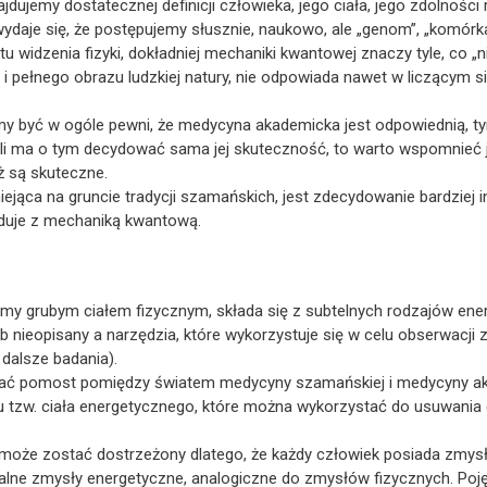
dujemy dostatecznej definicji człowieka, jego ciała, jego zdolności
daje się, że postępujemy słusznie, naukowo, ale „genom”, „komórka
ktu widzenia fizyki, dokładniej mechaniki kwantowej znaczy tyle, co „
i pełnego obrazu ludzkiej natury, nie odpowiada nawet w liczącym si
emy być w ogóle pewni, że medycyna akademicka jest odpowiednią, ty
li ma o tym decydować sama jej skuteczność, to warto wspomnieć j
ż są skuteczne.
ejąca na gruncie tradycji szamańskich, jest zdecydowanie bardziej i
duje z mechaniką kwantową.
amy grubym ciałem fizycznym, składa się z subtelnych rodzajów energi
 nieopisany a narzędzia, które wykorzystuje się w celu obserwacji zj
 dalsze badania).
awiać pomost pomiędzy światem medycyny szamańskiej i medycyny a
iu tzw. ciała energetycznego, które można wykorzystać do usuwania c
 może zostać dostrzeżony dlatego, że każdy człowiek posiada zmysł
alne zmysły energetyczne, analogiczne do zmysłów fizycznych. Pojęc