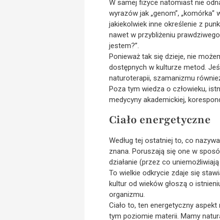
W samej fizyce natomiast nie odnaj
wyrazów jak „genom”, „komórka” wy
jakiekolwiek inne określenie z pun
nawet w przybliżeniu prawdziwego 
jestem?”.
Ponieważ tak się dzieje, nie moż
dostępnych w kulturze metod. Jeś
naturoterapii, szamanizmu równie
Poza tym wiedza o człowieku, istni
medycyny akademickiej, korespon
Ciało energetyczne
Według tej ostatniej to, co nazyw
znana. Poruszają się one w sposób
działanie (przez co uniemożliwiają
To wielkie odkrycie zdaje się st
kultur od wieków głoszą o istnien
organizmu.
Ciało to, ten energetyczny aspekt
tym poziomie materii. Mamy natur