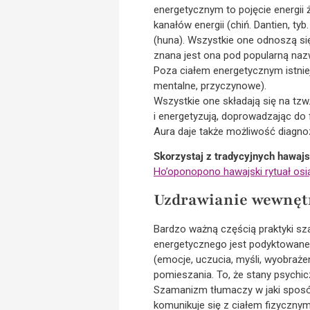
energetycznym to pojęcie energii życ
kanałów energii (chiń. Dantien, ty
(huna). Wszystkie one odnoszą si
znana jest ona pod popularną na
Poza ciałem energetycznym istniej
mentalne, przyczynowe).
Wszystkie one składają się na tzw.
i energetyzują, doprowadzając do f
Aura daje także możliwość diagn
Skorzystaj z tradycyjnych hawajs
Ho’oponopono hawajski rytuał os
Uzdrawianie wewnęt
Bardzo ważną częścią praktyki sza
energetycznego jest podyktowane z
(emocje, uczucia, myśli, wyobrażeni
pomieszania. To, że stany psychi
Szamanizm tłumaczy w jaki sposó
komunikuje się z ciałem fizyczny