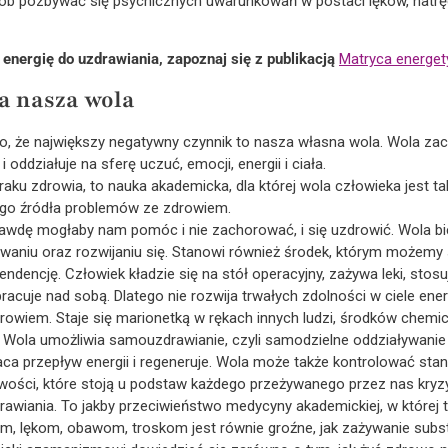
osób pozbywać się psychicznych uwarunkowań w postaci lęków, natr
energię do uzdrawiania, zapoznaj się z publikacją
Matryca energet
a nasza wola
, że największy negatywny czynnik to nasza własna wola. Wola zac
ddziałuje na sferę uczuć, emocji, energii i ciała.
aku zdrowia, to nauka akademicka, dla której wola człowieka jest ta
ego źródła problemów ze zdrowiem.
rawdę mogłaby nam pomóc i nie zachorować, i się uzdrowić. Wola b
 trwaniu oraz rozwijaniu się. Stanowi również środek, którym możemy
endencję. Człowiek kładzie się na stół operacyjny, zażywa leki, stosu
 pracuje nad sobą. Dlatego nie rozwija trwałych zdolności w ciele e
owiem. Staje się marionetką w rękach innych ludzi, środków chemicz
ny. Wola umożliwia samouzdrawianie, czyli samodzielne oddziaływanie
raca przepływ energii i regeneruje. Wola może także kontrolować stan
iwości, które stoją u podstaw każdego przeżywanego przez nas kryzy
wiania. To jakby przeciwieństwo medycyny akademickiej, w której tec
, lękom, obawom, troskom jest równie groźne, jak zażywanie subst