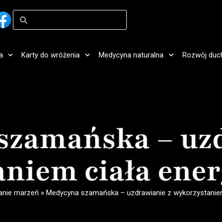
a
Karty do wróżenia
Medycyna naturalna
Rozwój duc
szamańska – uzd
niem ciała ene
anie marzeń
»
Medycyna szamańska – uzdrawianie z wykorzystanie