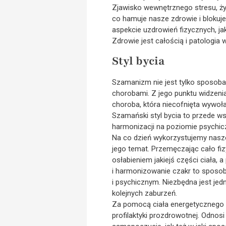
Zjawisko wewnętrznego stresu, ży
co hamuje nasze zdrowie i blokuj
aspekcie uzdrowień fizycznych, ja
Zdrowie jest całością i patologia w
Styl bycia
Szamanizm nie jest tylko sposobami
chorobami. Z jego punktu widzenia
choroba, która niecofnięta wywoła
Szamański styl bycia to przede w
harmonizacji na poziomie psychi
Na co dzień wykorzystujemy nasze 
jego temat. Przemęczając cało fi
osłabieniem jakiejś części ciała,
i harmonizowanie czakr to sposob
i psychicznym. Niezbędna jest je
kolejnych zaburzeń.
Za pomocą ciała energetycznego m
profilaktyki prozdrowotnej. Odnos