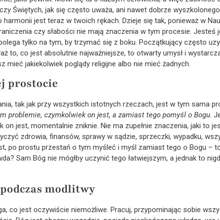
zy Świętych, jak się często uważa, ani nawet dobrze wyszkolonego 
o harmonii jest teraz w twoich rękach. Dzieje się tak, ponieważ w Na
raniczenia czy słabości nie mają znaczenia w tym procesie. Jesteś j
ł polega tylko na tym, by trzymać się z boku. Początkujący często uz
aż to, co jest absolutnie najważniejsze, to otwarty umysł i wystarc
mieć jakiekolwiek poglądy religijne albo nie mieć żadnych.
j prostocie
nia, tak jak przy wszystkich istotnych rzeczach, jest w tym sama p
m problemie, czymkolwiek on jest, a zamiast tego pomyśl o Bogu
. J
 on jest, momentalnie zniknie. Nie ma zupełnie znaczenia, jaki to j
yczyć zdrowia, finansów, sprawy w sądzie, sprzeczki, wypadku, wsz
st, po prostu przestań o tym myśleć i myśl zamiast tego o Bogu – t
da? Sam Bóg nie mógłby uczynić tego łatwiejszym, a jednak to nigdy
 podczas modlitwy
ga, co jest oczywiście niemożliwe. Pracuj, przypominając sobie wszy