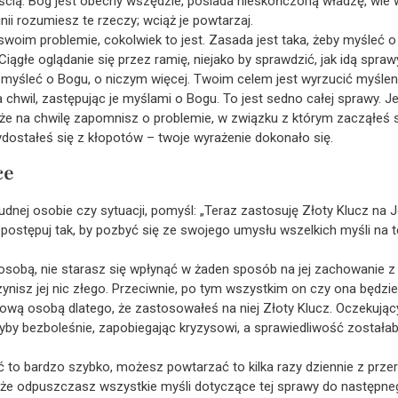
ścią. Bóg jest obecny wszędzie, posiada nieskończoną władzę, wie w
nii rozumiesz te rzeczy; wciąż je powtarzaj.
woim problemie, cokolwiek to jest. Zasada jest taka, żeby myśleć o 
iągłe oglądanie się przez ramię, niejako by sprawdzić, jak idą sprawy
 myśleć o Bogu, o niczym więcej. Twoim celem jest wyrzucić myślen
 chwil, zastępując je myślami o Bogu. To jest sedno całej sprawy. J
e na chwilę zapomnisz o problemie, w związku z którym zacząłeś s
dostałeś się z kłopotów – twoje wyrażenie dokonało się.
ce
dnej osobie czy sytuacji, pomyśl: „Teraz zastosuję Złoty Klucz na Jo
e postępuj tak, by pozbyć się ze swojego umysłu wszelkich myśli na 
osobą, nie starasz się wpłynąć w żaden sposób na jej zachowanie z
e czynisz jej nic złego. Przeciwnie, po tym wszystkim on czy ona będz
chową osobą dlatego, że zastosowałeś na niej Złoty Klucz. Oczekuj
by bezboleśnie, zapobiegając kryzysowi, a sprawiedliwość został
bić to bardzo szybko, możesz powtarzać to kilka razy dziennie z prze
że odpuszczasz wszystkie myśli dotyczące tej sprawy do następneg