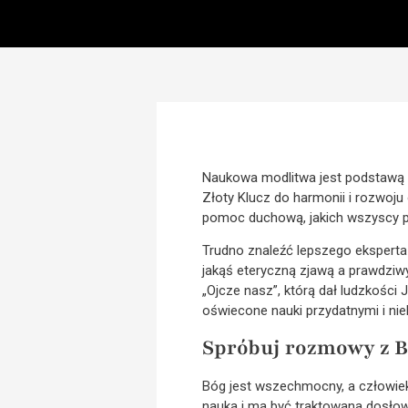
Naukowa modlitwa jest podstawą w
Złoty Klucz do harmonii i rozwoj
pomoc duchową, jakich wszyscy p
Trudno znaleźć lepszego eksperta 
jakąś eteryczną zjawą a prawdzi
„Ojcze nasz”, którą dał ludzkości
oświecone nauki przydatnymi i ni
Spróbuj rozmowy z 
Bóg jest wszechmocny, a człowiek
nauka i ma być traktowana dosłown