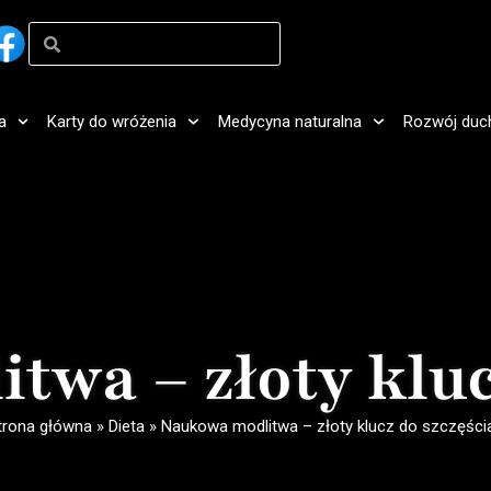
a
Karty do wróżenia
Medycyna naturalna
Rozwój duc
wa – złoty kluc
trona główna
»
Dieta
»
Naukowa modlitwa – złoty klucz do szczęści