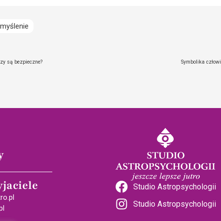
myślenie
czy są bezpieczne?
Symbolika człowi
y
yjaciele
Studio Astropsychologii
ro.pl
Studio Astropsychologii
pl