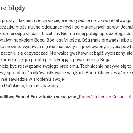
ne błędy
t prosty. I tak jest rzeczywiście, ale oczywiście nie zawsze łatwo go 
oczątku może trudno odciągnąć myśli od materialnych spraw. Jedna
tóre ci odpowiadają, takich jak Nie ma innej potęgi oprócz Boga; J
łym spokojem Boga; Bóg jest Miłością, Bóg mnie prowadzi albo po p
zątku może to wydawać się mechanicznym i pozbawionym życia powt
ł zacznie się oczyszczać. Nie walcz gwałtownie; bądź wyciszony, a
prasza się, po prostu przekieruj ją z powrotem na Boga.
 może być rozwiązanie twojego problemu. Technicznie nazywa się to 
awę sposobu i środków całkowicie w rękach Boga. Chcesz wyjść ze 
 nie zawiedzie w zrobieniu swojej.
ia Pańskiego, będzie zbawiony.
odlitwę Emmet Fox zdradza w książce „
Pomyśl a będzie Ci dane. K