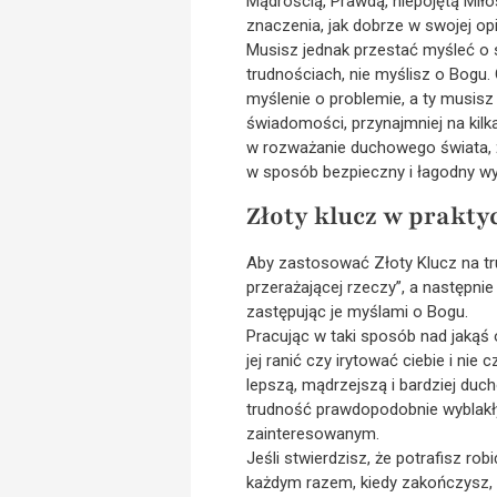
Mądrością, Prawdą, niepojętą Miło
znaczenia, jak dobrze w swojej opi
Musisz jednak przestać myśleć o s
trudnościach, nie myślisz o Bogu. C
myślenie o problemie, a ty musisz
świadomości, przynajmniej na kilka
w rozważanie duchowego świata, ż
w sposób bezpieczny i łagodny wy
Złoty klucz w prakty
Aby zastosować Złoty Klucz na tru
przerażającej rzeczy”, a następni
zastępując je myślami o Bogu.
Pracując w taki sposób nad jakąś 
jej ranić czy irytować ciebie i ni
lepszą, mądrzejszą i bardziej du
trudność prawdopodobnie wyblakły
zainteresowanym.
Jeśli stwierdzisz, że potrafisz ro
każdym razem, kiedy zakończysz, 