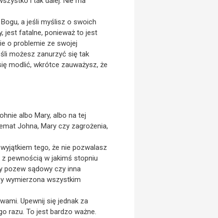
szystko i tak dalej. Nie ma
Bogu, a jeśli myślisz o swoich
, jest fatalne, ponieważ to jest
ie o problemie ze swojej
eśli możesz zanurzyć się tak
ię modlić, wkrótce zauważysz, że
hnie albo Mary, albo na tej
temat Johna, Mary czy zagrożenia,
 wyjątkiem tego, że nie pozwalasz
ie z pewnością w jakimś stopniu
ący pozew sądowy czy inna
aby wymierzona wszystkim
rwami. Upewnij się jednak za
o razu. To jest bardzo ważne.