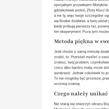
specjalnym przywilejem Mistyków c
gdziekolwiek jesteś, Złoty Klucz d
a nie ty, więc twoje szczególne og
się Boskie działanie, a twój udzia
kiedy próbują pierwszy raz, poniew
ten eksperyment. Poza tym możesz 
Metoda piękna w swe
Jeśli chodzi o samą metodę działa
zrobić, to:
Przestań myśleć o swoi
zrobisz, twój problem, czymkolwiek
rzecz albo bardzo mała; może dot
wyobrazić. Jednak cokolwiek to je
To nie mogłoby być prostsze, praw
uczciwą szansę.
Czego należy unikać
Nie staraj się stworzyć obrazu Bo