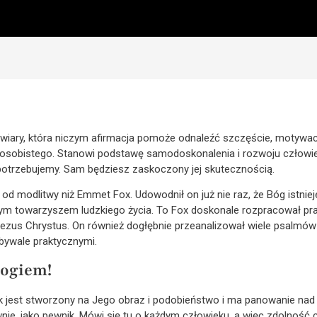
iary, która niczym afirmacja pomoże odnaleźć szczęście, motywację
u osobistego. Stanowi podstawę samodoskonalenia i rozwoju człowi
otrzebujemy. Sam będziesz zaskoczony jej skutecznością.
od modlitwy niż Emmet Fox. Udowodnił on już nie raz, że Bóg istnieje
wym towarzyszem ludzkiego życia. To Fox doskonale rozpracował p
 Jezus Chrystus. On również dogłębnie przeanalizował wiele psalmów 
ebywale praktycznymi.
Bogiem!
 jest stworzony na Jego obraz i podobieństwo i ma panowanie nad w
ie, jako pewnik. Mówi się tu o każdym człowieku, a więc zdolność c