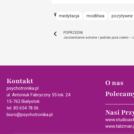
medytacja
modlitwa
pozytywne 
POPRZEDNI
Jasnowidzenie astralne i podróże poza ciałem – 
Kontakt
O nas
psychotronika.pl
Polecam
ul. Antoniuk Fabryczny 55 lok. 24
15-762 Białystok
tel. 85 654 78 06
Nasi Prz
biuro@psychotronika.pl
www.studioast
www.talizman.