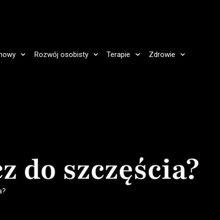
howy
Rozwój osobisty
Terapie
Zdrowie
z do szczęścia?
a?