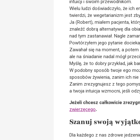
intuicji i swoim przewodnikom.
Wielu ludzi doświadczyło, że ich e
twierdzi, że wegetarianizm jest z
Ja (Robert), miałem pacjenta, któ
znaleźć dobrą alternatywę dla obia
nad tym zastanawiał. Nagle zamarł
Powtórzyłem jego pytanie dociekaj
Zawahał się na moment, a potem st
ale na śniadanie nadal mógł przeci
Myślę, że to dobry przykład, jak 
W podobny sposób twoje ego może t
sposobów żywienia, zanim ich nie
Zanim zrezygnujesz z tego pomysłu
a twoja intuicja wzmocni, jeśli odz
Jeżeli chcesz całkowicie zrezy
zwierzęcego
.
Szanuj swoją wyjątk
Dla każdego z nas zdrowe jedzeni