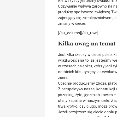
Nie wszyscy jesteśmy świadomi, że
Odżywianie wpływa zarówno na nasz
produkty spożywcze zwiększą Twoje
zajmujący się ziołolecznictwem, 
zmiany w diecie.
[/su_column][/su_row]
Kilka uwag na temat 
Jest kilka rzeczy w diecie paleo,
wrażliwość i na to, że jesteśmy w
w czasach paleolitu, którzy jedli 
ostatnich kilku tysięcy lat ewoluo
ziemi.
Obecnie produkujemy zboża, płatki
Z perspektywy naszej konstrukcji 
pszenicę, żyto, jęczmień i owies 
stany zapalne w naszym ciele. Zap
trwa krótko, czy długo, może pro
Jeżeli przyjrzysz się diecie ogół