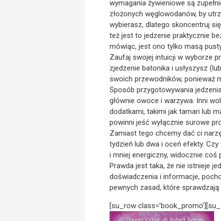
wymagania żywieniowe są zupełnie
złożonych węglowodanów, by utrzym
wybierasz, dlatego skoncentruj si
też jest to jedzenie praktycznie be
mówiąc, jest ono tylko masą pustyc
Zaufaj swojej intuicji w wyborze
zjedzenie batonika i usłyszysz (lu
swoich przewodników, ponieważ ma
Sposób przygotowywania jedzenia t
głównie owoce i warzywa. Inni w
dodatkami, takimi jak tamari lub 
powinni jeść wyłącznie surowe pr
Zamiast tego chcemy dać ci narzęd
tydzień lub dwa i oceń efekty. Czy 
i mniej energiczny, widocznie coś
Prawda jest taka, że nie istnieje
doświadczenia i informacje, poc
pewnych zasad, które sprawdzają s
[su_row class=’book_promo’][su_