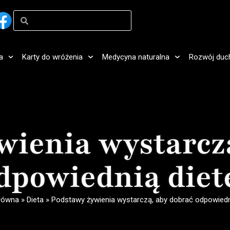
a
Karty do wróżenia
Medycyna naturalna
Rozwój duc
wienia wystarczą
dpowiednią diet
główna
»
Dieta
»
Podstawy żywienia wystarczą, aby dobrać odpowiedn