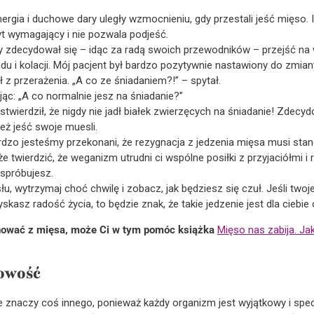
nergia i duchowe dary uległy wzmocnieniu, gdy przestali jeść mięso. 
byt wymagający i nie pozwala podjeść.
ry zdecydował się – idąc za radą swoich przewodników – przejść na
du i kolacji. Mój pacjent był bardzo pozytywnie nastawiony do zmiany
 z przerażenia. „A co ze śniadaniem?!” – spytał.
ąc: „A co normalnie jesz na śniadanie?”
wierdził, że nigdy nie jadł białek zwierzęcych na śniadanie! Zdecyd
eż jeść swoje muesli.
bardzo jesteśmy przekonani, że rezygnacja z jedzenia mięsa musi sta
wierdzić, że weganizm utrudni ci wspólne posiłki z przyjaciółmi i r
 spróbujesz.
, wytrzymaj choć chwilę i zobacz, jak będziesz się czuł. Jeśli two
yskasz radość życia, to będzie znak, że takie jedzenie jest dla ciebie
gnować z mięsa, może Ci w tym pomóc książka
Mięso nas zabija. Ja
owość
e znaczy coś innego, ponieważ każdy organizm jest wyjątkowy i spe