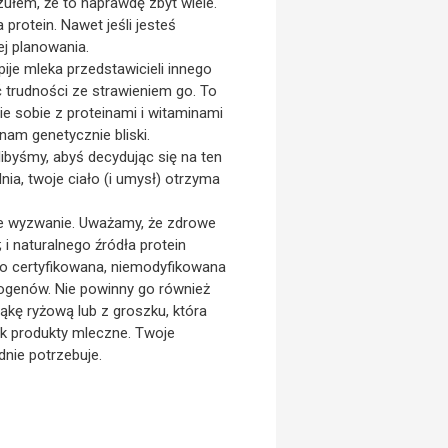
zułem, że to naprawdę zbyt wiele.
 protein. Nawet jeśli jesteś
j planowania.
pije mleka przedstawicieli innego
ć trudności ze strawieniem go. To
e sobie z proteinami i witaminami
nam genetycznie bliski.
libyśmy, abyś decydując się na ten
nia, twoje ciało (i umysł) otrzyma
uże wyzwanie. Uważamy, że zdrowe
i naturalnego źródła protein
 to certyfikowana, niemodyfikowana
ogenów. Nie powinny go również
ąkę ryżową lub z groszku, która
ak produkty mleczne. Twoje
dnie potrzebuje.