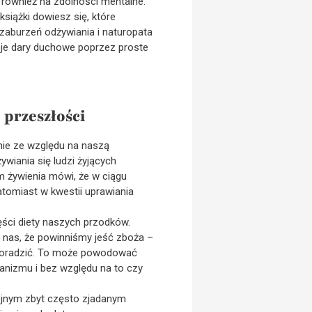
 również na zdolności mentalne.
siążki dowiesz się, które
 zaburzeń odżywiania i naturopata
oje dary duchowe poprzez proste
 przeszłości
anie ze względu na naszą
wiania się ludzi żyjących
em żywienia mówi, że w ciągu
natomiast w kwestii uprawiania
ęści diety naszych przodków.
ą nas, że powinniśmy jeść zboża –
mi poradzić. To może powodować
ganizmu i bez względu na to czy
lejnym zbyt często zjadanym