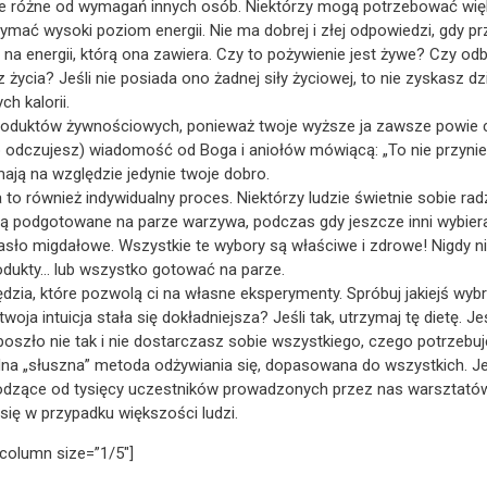
 różne od wymagań innych osób. Niektórzy mogą potrzebować większej
ać wysoki poziom energii. Nie ma dobrej i złej odpowiedzi, gdy pr
ę na energii, którą ona zawiera. Czy to pożywienie jest żywe? Czy o
z życia? Jeśli nie posiada ono żadnej siły życiowej, to nie zyskasz dz
h kalorii.
 produktów żywnościowych, ponieważ twoje wyższe ja zawsze powie c
b odczujesz) wiadomość od Boga i aniołów mówiącą: „To nie przyniesi
ją na względzie jedynie twoje dobro.
o również indywidualny proces. Niektórzy ludzie świetnie sobie radz
olą podgotowane na parze warzywa, podczas gdy jeszcze inni wybie
masło migdałowe. Wszystkie te wybory są właściwe i zdrowe! Nigdy ni
odukty… lub wszystko gotować na parze.
zia, które pozwolą ci na własne eksperymenty. Spróbuj jakiejś wyb
twoja intuicja stała się dokładniejsza? Jeśli tak, utrzymaj tę dietę. J
 poszło nie tak i nie dostarczasz sobie wszystkiego, czego potrzebuj
 jedna „słuszna” metoda odżywiania się, dopasowana do wszystkich. 
hodzące od tysięcy uczestników prowadzonych przez nas warsztatów
ię w przypadku większości ludzi.
column size=”1/5″]