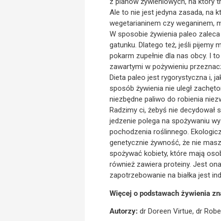
z planów żywieniowych, na który t
Ale to nie jest jedyna zasada, na k
wegetarianinem czy weganinem, m
W sposobie żywienia paleo zaleca s
gatunku. Dlatego też, jeśli pijem
pokarm zupełnie dla nas obcy. I 
zawartymi w pożywieniu przeznaczo
Dieta paleo jest rygorystyczna i, 
sposób żywienia nie uległ zachętom
niezbędne paliwo do robienia niez
Radzimy ci, żebyś nie decydował s
jedzenie polega na spożywaniu wys
pochodzenia roślinnego. Ekologicz
genetycznie żywność, że nie masz
spożywać kobiety, które mają osob
również zawiera proteiny. Jest on
zapotrzebowanie na białka jest ind
Więcej o podstawach żywienia zn
Autorzy:
dr Doreen Virtue, dr Rob