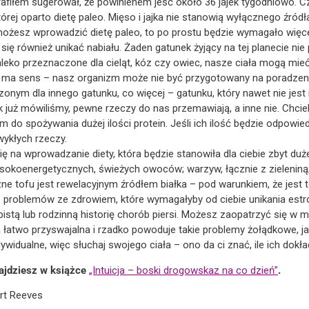
rafiłem sugerował, że powinienem jeść około 36 jajek tygodniowo. C
tórej oparto dietę paleo. Mięso i jajka nie stanowią wyłącznego źródła
ożesz wprowadzić dietę paleo, to po prostu będzie wymagało więce
ię również unikać nabiału. Żaden gatunek żyjący na tej planecie nie 
y mleko przeznaczone dla cieląt, kóz czy owiec, nasze ciała mogą mie
to ma sens – nasz organizm może nie być przygotowany na poradzeni
nym dla innego gatunku, co więcej – gatunku, który nawet nie jest 
jak już mówiliśmy, pewne rzeczy do nas przemawiają, a inne nie. Chcie
 do spożywania dużej ilości protein. Jeśli ich ilość będzie odpowied
wykłych rzeczy.
ię na wprowadzanie diety, która będzie stanowiła dla ciebie zbyt d
okoenergetycznych, świeżych owoców; warzyw, łącznie z zieleniną; 
ne tofu jest rewelacyjnym źródłem białka – pod warunkiem, że jest
 problemów ze zdrowiem, które wymagałyby od ciebie unikania estr
istą lub rodzinną historię chorób piersi. Możesz zaopatrzyć się w m
a łatwo przyswajalna i rzadko powoduje takie problemy żołądkowe, j
ywidualne, więc słuchaj swojego ciała – ono da ci znać, ile ich dokła
ajdziesz w książce
„Intuicja – boski drogowskaz na co dzień”
.
ert Reeves