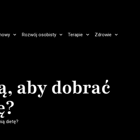
howy
Rozwój osobisty
Terapie
Zdrowie
, aby dobrać
ę?
ią dietę?