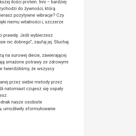
 ilości protein. Inni – bardziej
zychodzi do żywności, którą
dbierasz pozytywne wibracje? Czy
ięki niemu witalności i, szczerze
i prawdę. Jeśli wybierzesz
e nic dobrego”, zaufaj jej. Słuchaj
ą na surowej diecie, zawierającej
rają smażone potrawy ze zdrowymi
e twierdziliśmy, że wszyscy
ranej przez siebie metody przez
eśli natomiast czujesz się ospały
esz.
Jednak nasze osobiste
, umożliwiły sformułowanie