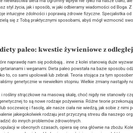
 niewłaściwa dieta ma ogromny wpływ nie tylko na nasze ciało, ale
 styl życia, jak i sposób, w jaki odbieramy wiadomości od Boga. Z k
 intuicyjne zdolności i poprawią zdrowie fizyczne. Specjalistka od
dzielą się z Tobą praktycznymi sposobami, abyś mógł wzmocnić sw
diety paleo:
kwestie żywieniowe z odległej
 które naprawdę nam się podobają… inne z kolei stanowią duże wyzw
egetarianami i weganami. Dieta paleo powstała na bazie sposobu odży
tylko to, co sami upolowali lub zebrali. Teoria stojąca za tym sposob
waliśmy genetycznie w niewielkim stopniu. Wielkie zmiany nastąpiły 
 i rośliny strączkowe na masową skalę, choć nigdy nie stanowiły cz
genetycznej to są nowe rodzaje pożywienia. Różne teorie przekonuj
– lub soczewicę i fasolę, ale nasze ciała nie wiedzą, jak sobie z ni
alenie jakiegokolwiek rodzaju jest przyczyną stresu dla naszego or
wadzić do innych problemów zdrowotnych.
u populacji w obecnych czasach, opiera się ona głównie na zbożu. Ko