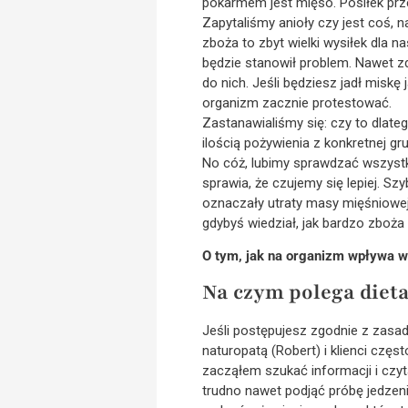
pokarmem jest mięso. Posiłek prze
Zapytaliśmy anioły czy jest coś, n
zboża to zbyt wielki wysiłek dla 
będzie stanowił problem. Nawet zd
do nich. Jeśli będziesz jadł miskę
organizm zacznie protestować.
Zastanawialiśmy się: czy to dlate
ilością pożywienia z konkretnej gr
No cóż, lubimy sprawdzać wszystko
sprawia, że czujemy się lepiej. Sz
oznaczały utraty masy mięśniowej
gdybyś wiedział, jak bardzo zboża
O tym, jak na organizm wpływa 
Na czym polega dieta
Jeśli postępujesz zgodnie z zasa
naturopatą (Robert) i klienci częst
zacząłem szukać informacji i czyta
trudno nawet podjąć próbę jedzeni