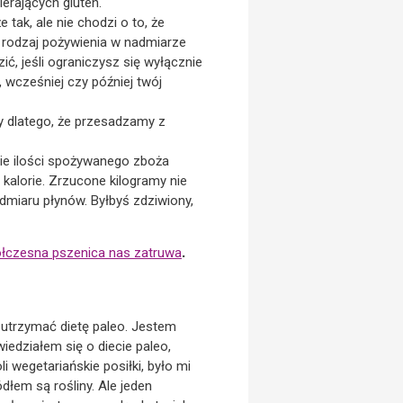
erających gluten.
tak, ale nie chodzi o to, że
y rodzaj pożywienia w nadmiarze
ć, jeśli ograniczysz się wyłącznie
, wcześniej czy później twój
zy dlatego, że przesadzamy z
nie ilości spożywanego zboża
 kalorie. Zrzucone kilogramy nie
miaru płynów. Byłbyś zdziwiony,
ółczesna pszenica nas zatruwa
.
 utrzymać dietę paleo. Jestem
wiedziałem się o diecie paleo,
i wegetariańskie posiłki, było mi
dłem są rośliny. Ale jeden