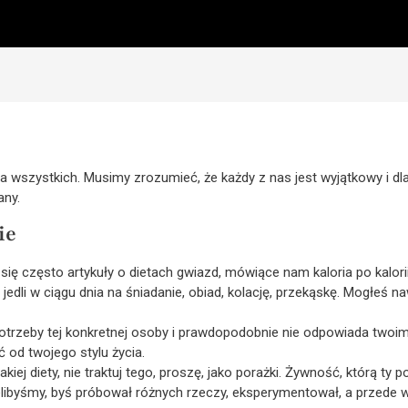
dla wszystkich. Musimy zrozumieć, że każdy z nas jest wyjątkowy i d
any.
ie
ię często artykuły o dietach gwiazd, mówiące nam kaloria po kalorii
 jedli w ciągu dnia na śniadanie, obiad, kolację, przekąskę. Mogłeś
potrzeby tej konkretnej osoby i prawdopodobnie nie odpowiada twoim.
ć od twojego stylu życia.
akiej diety, nie traktuj tego, proszę, jako porażki. Żywność, którą ty
ielibyśmy, byś próbował różnych rzeczy, eksperymentował, a przede 