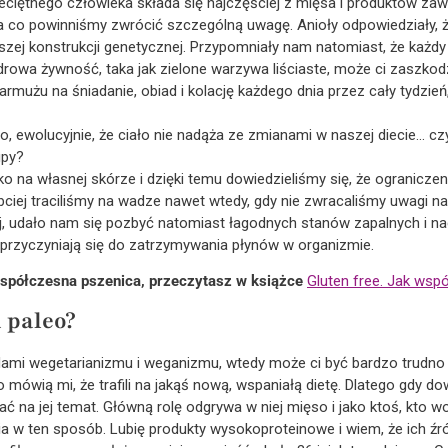
ciętnego człowieka składa się najczęściej z mięsa i produktów zawi
a co powinniśmy zwrócić szczególną uwagę. Anioły odpowiedziały, że 
naszej konstrukcji genetycznej. Przypomniały nam natomiast, że każd
rowa żywność, taka jak zielone warzywa liściaste, może ci zaszkodzi
 jarmużu na śniadanie, obiad i kolację każdego dnia przez cały tydzień
go, ewolucyjnie, że ciało nie nadąża ze zmianami w naszej diecie… c
upy?
 na własnej skórze i dzięki temu dowiedzieliśmy się, że ogranicze
ybciej traciliśmy na wadze nawet wtedy, gdy nie zwracaliśmy uwagi na
, udało nam się pozbyć natomiast łagodnych stanów zapalnych i nad
 przyczyniają się do zatrzymywania płynów w organizmie.
współczesna pszenica, przeczytasz w książce
Gluten free. Jak wsp
 paleo?
dami wegetarianizmu i weganizmu, wtedy może ci być bardzo trudno
o mówią mi, że trafili na jakąś nową, wspaniałą dietę. Dlatego gdy do
ć na jej temat. Główną rolę odgrywa w niej mięso i jako ktoś, kto wol
a w ten sposób. Lubię produkty wysokoproteinowe i wiem, że ich źró