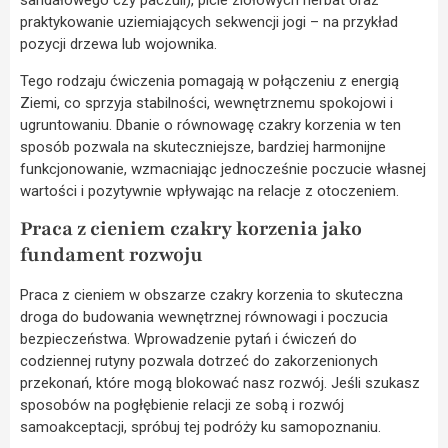
sandałowego czy paczuli), picie ziołowych herbat oraz
praktykowanie uziemiających sekwencji jogi – na przykład
pozycji drzewa lub wojownika.
Tego rodzaju ćwiczenia pomagają w połączeniu z energią
Ziemi, co sprzyja stabilności, wewnętrznemu spokojowi i
ugruntowaniu. Dbanie o równowagę czakry korzenia w ten
sposób pozwala na skuteczniejsze, bardziej harmonijne
funkcjonowanie, wzmacniając jednocześnie poczucie własnej
wartości i pozytywnie wpływając na relacje z otoczeniem.
Praca z cieniem czakry korzenia jako
fundament rozwoju
Praca z cieniem w obszarze czakry korzenia to skuteczna
droga do budowania wewnętrznej równowagi i poczucia
bezpieczeństwa. Wprowadzenie pytań i ćwiczeń do
codziennej rutyny pozwala dotrzeć do zakorzenionych
przekonań, które mogą blokować nasz rozwój. Jeśli szukasz
sposobów na pogłębienie relacji ze sobą i rozwój
samoakceptacji, spróbuj tej podróży ku samopoznaniu.