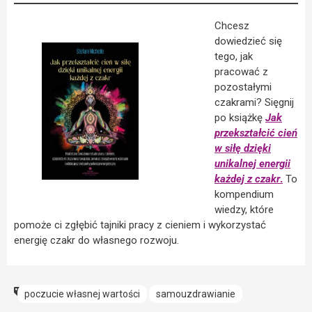
Chcesz
dowiedzieć się
tego, jak
pracować z
pozostałymi
czakrami? Sięgnij
po książkę
Jak
przekształcić cień
w siłę dzięki
unikalnej energii
każdej z czakr
.
To
kompendium
wiedzy, które
pomoże ci zgłębić tajniki pracy z cieniem i wykorzystać
energię czakr do własnego rozwoju.
poczucie własnej wartości
samouzdrawianie