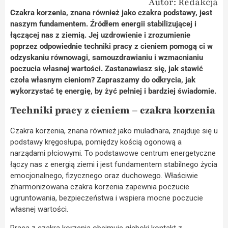
Autor: Redakcja
Czakra korzenia, znana również jako czakra podstawy, jest
naszym fundamentem. Źródłem energii stabilizującej i
łączącej nas z ziemią. Jej uzdrowienie i zrozumienie
poprzez odpowiednie techniki pracy z cieniem pomogą ci w
odzyskaniu równowagi, samouzdrawianiu i wzmacnianiu
poczucia własnej wartości. Zastanawiasz się, jak stawić
czoła własnym cieniom? Zapraszamy do odkrycia, jak
wykorzystać tę energię, by żyć pełniej i bardziej świadomie.
Techniki pracy z cieniem – czakra korzenia
Czakra korzenia, znana również jako muladhara, znajduje się u
podstawy kręgosłupa, pomiędzy kością ogonową a
narządami płciowymi. To podstawowe centrum energetyczne
łączy nas z energią ziemi i jest fundamentem stabilnego życia
emocjonalnego, fizycznego oraz duchowego. Właściwie
zharmonizowana czakra korzenia zapewnia poczucie
ugruntowania, bezpieczeństwa i wspiera mocne poczucie
własnej wartości.
Praca z czakrą korzenia obejmuje głęboki kontakt z