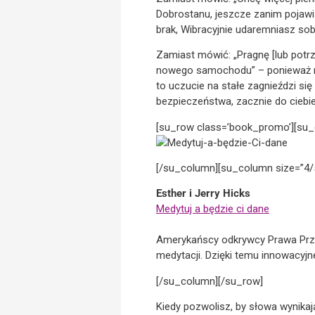
Dobrostanu, jeszcze zanim pojawią
brak, Wibracyjnie udaremniasz sob
Zamiast mówić: „Pragnę [lub potr
nowego samochodu” – ponieważ m
to uczucie na stałe zagnieździ si
bezpieczeństwa, zacznie do ciebi
[su_row class=’book_promo’][su_
[/su_column][su_column size=”4/
Esther i Jerry Hicks
Medytuj a będzie ci dane
Amerykańscy odkrywcy Prawa Przy
medytacji. Dzięki temu innowacyj
[/su_column][/su_row]
Kiedy pozwolisz, by słowa wynikaj