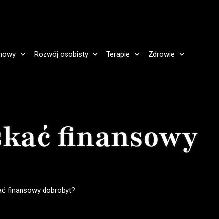
howy
Rozwój osobisty
Terapie
Zdrowie
skać finansowy
ać finansowy dobrobyt?