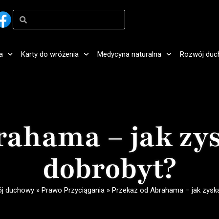
a
Karty do wróżenia
Medycyna naturalna
Rozwój duc
rahama – jak zy
dobrobyt?
j duchowy
»
Prawo Przyciągania
»
Przekaz od Abrahama – jak zysk