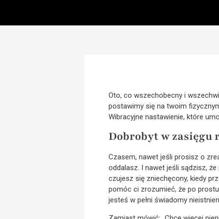
Oto, co wszechobecny i wszechwi
postawimy się na twoim fizycznym
Wibracyjne nastawienie, które umo
Dobrobyt w zasięgu 
Czasem, nawet jeśli prosisz o zrea
oddalasz. I nawet jeśli sądzisz, 
czujesz się zniechęcony, kiedy pr
pomóc ci zrozumieć, że po prostu
jesteś w pełni świadomy nieistnien
Zamiast mówić: „Chcę więcej pien