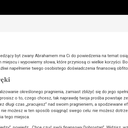
edzący byt zwany Abrahamem ma Ci do powiedzenia na temat osiąg
 miejscu i wypowiemy słowa, które przyniosą ci wielkie korzyści. B
żliwi napełnienie twego osobistego doświadczenia finansową obfito
ręki
lizowanie określonego pragnienia, zamiast zbliżyć się do jego spełn
że prosisz o to, czego chcesz, tak naprawdę twoja prośba powstaje 
zez długi czas „pracujesz” nad swoim pragnieniem, a spodziewane efe
 nie możesz w ten sposób osiągnąć swego celu: nie możesz dotrzeć
ia tego miejsca.
iędzy”, powiedz: „Chcę czuć swój finansowy Dobrostan”. Widzisz,