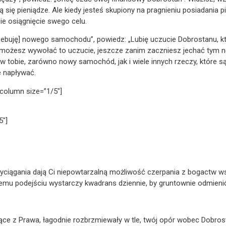
 się pieniądze. Ale kiedy jesteś skupiony na pragnieniu posiadania 
ie osiągnięcie swego celu.
zebuję] nowego samochodu”, powiedz: „Lubię uczucie Dobrostanu, k
ożesz wywołać to uczucie, jeszcze zanim zaczniesz jechać tym 
ę w tobie, zarówno nowy samochód, jak i wiele innych rzeczy, które
e napływać.
column size=”1/5″]
5″]
ciągania dają Ci niepowtarzalną możliwość czerpania z bogactw w
nemu podejściu wystarczy kwadrans dziennie, by gruntownie odmienić
ące z Prawa, łagodnie rozbrzmiewały w tle, twój opór wobec Dobros