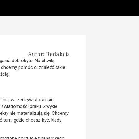
Autor: Redakcja
ania dobrobytu. Na chwilę
o chcemy pomóc ci znaleźć takie
ścią.
ienia, w rzeczywistości się
ze świadomości braku. Zwykle
kty nie materializują się. Chcemy
 tam, gdzie chcesz być, kiedy
 wzmożone poczucie finansowego