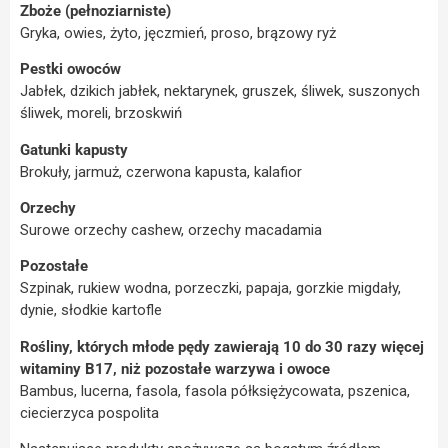
Zboże (pełnoziarniste)
Gryka, owies, żyto, jęczmień, proso, brązowy ryż
Pestki owoców
Jabłek, dzikich jabłek, nektarynek, gruszek, śliwek, suszonych
śliwek, moreli, brzoskwiń
Gatunki kapusty
Brokuły, jarmuż, czerwona kapusta, kalafior
Orzechy
Surowe orzechy cashew, orzechy macadamia
Pozostałe
Szpinak, rukiew wodna, porzeczki, papaja, gorzkie migdały,
dynie, słodkie kartofle
Rośliny, których młode pędy zawierają 10 do 30 razy więcej
witaminy B17, niż pozostałe warzywa i owoce
Bambus, lucerna, fasola, fasola półksiężycowata, pszenica,
ciecierzyca pospolita