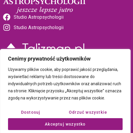
Studio Astropsychologii
Studio Astropsychologii
Cenimy prywatność użytkowników
Sklep Talizman
Używamy plików cookie, aby poprawić jakość przeglądania,
wyświetlać reklamy lub treści dostosowane do
indywidualnych potrzeb użytkowników oraz analizować ruch
Polityka prywatności i plików cookie
na stronie. Kliknięcie przycisku „Akceptuj wszystkie” oznacza
zgodę na wykorzystywanie przez nas plików cookie.
Wszystkie treści umieszczone na tej stronie są chronione prawem
autorskim Copyright © 2026 Psychotronika
Dostosuj
Odrzuć wszystkie
Wykonanie: ComputerSoft
Akceptuj wszystko