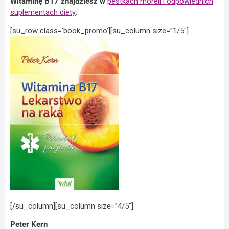
Witaminę B17 znajdziesz w
pestkach moreli i odpowiednich
suplementach diety
.
[su_row class=’book_promo’][su_column size=”1/5″]
[/su_column][su_column size=”4/5″]
Peter Kern