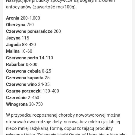
Następujące produkty spożywcze są bogatym źródłem
antocyjanów (zawartość mg/100g):
Aronia
200-1.000
Oberżyna
750
Czerwone pomarańcze
200
Jeżyna
115
Jagoda
83-420
Malina
10-60
Czerwone porto
14-110
Rabarbar
0-200
Czerwona cebula
0-25
Czerwona kapusta
25
Czerwone wino
24-35
Czarne porzeczki
130-400
Czereśnie
2-450
Winogrona
30-750
W przypadku rozpoznanej choroby nowotworowej można
stosować dwa rodzaje diety: surową bez mleka i jaj lub jej
nieco mniej radykalną formę, dopuszczającą produkty