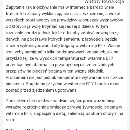
Autor: Redakcja
Zapytanie rak a odżywianie ma w Internecie bardzo wiele
trafień. Ich zasady wykluczają się nieraz wzajemnie, a wokół
wszelkich teorii tworzy się prawdziwy wianuszek wyznawców,
od których ja wolę trzymać się raczej z daleka.
W tym
rozdziale chodzi jednak także o to, aby zdobyć pewną bazę
danych, na podstawie których samemu z łatwością będzie
można wykoncypować dietę bogatą w witaminę B17. Ważne
jest, żeby pamiętać o kilku podstawowych zasadach, jak na
przykład tej, że w wysokich temperaturach witamina B17
przestaje być stabilna. Ja przynajmniej nie znam żadnych
przepisów na pieczeń bogatą w ten ważny składnik.
Problemem nie jest jednak temperatura wytwarzana w trakcie
pieczenia. Bogata na przykład w witaminę B17 fasolka musi
zostać przed zjedzeniem ugotowana.
Podzieliłem ten rozdział na dwie części, ponieważ istnieje
wyraźne rozróżnienie pomiędzy zdrową żywnością, bogatą w
witaminę B17, a specjalną dietą, zalecaną osobom chorym na
raka.