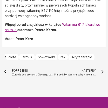
mleczne i jajka. Zalecenia kliniki Oasis of Hope idą w kierunku
ścisłej diety, przynajmniej w pierwszych tygodniach kuracji
przy pomocy witaminy B17. Później można przyjąć nieco
bardziej wzbogacony wariant.
Więcej porad znajdziesz w książce
Witamina B17 lekarstwo
na raka
autorstwa Petera Kerna.
Autor:
Peter Kern
dieta
jarmuż
nowotwory
rak
ukryte terapie
POPRZEDNI
NASTĘPNY
Zdrowie w orzechach. Dlaczego powinieneś je jeść?
Umrzeć, by stać się sobą – moja historia o śmierci i wyleczeniu raka