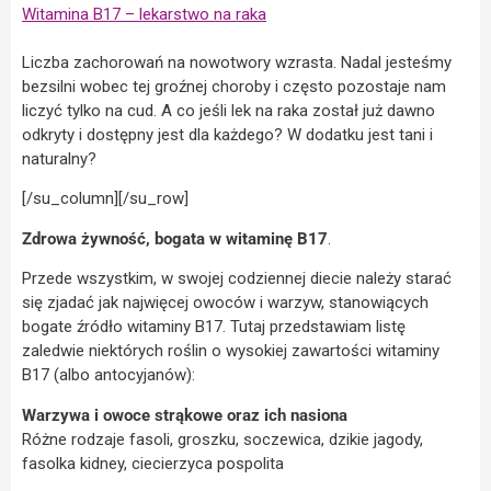
Witamina B17 – lekarstwo na raka
Liczba zachorowań na nowotwory wzrasta. Nadal jesteśmy
bezsilni wobec tej groźnej choroby i często pozostaje nam
liczyć tylko na cud. A co jeśli lek na raka został już dawno
odkryty i dostępny jest dla każdego? W dodatku jest tani i
naturalny?
[/su_column][/su_row]
Zdrowa żywność, bogata w witaminę B17
.
Przede wszystkim, w swojej codziennej diecie należy starać
się zjadać jak najwięcej owoców i warzyw, stanowiących
bogate źródło witaminy B17. Tutaj przedstawiam listę
zaledwie niektórych roślin o wysokiej zawartości witaminy
B17 (albo antocyjanów):
Warzywa i owoce strąkowe oraz ich nasiona
Różne rodzaje fasoli, groszku, soczewica, dzikie jagody,
fasolka kidney, ciecierzyca pospolita