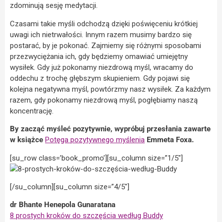
zdominują sesję medytacji.
Czasami takie myśli odchodzą dzięki poświęceniu krótkiej
uwagi ich nietrwałości. Innym razem musimy bardzo się
postarać, by je pokonać. Zajmiemy się różnymi sposobami
przezwyciężania ich, gdy będziemy omawiać umiejętny
wysiłek. Gdy już pokonamy niezdrową myśl, wracamy do
oddechu z trochę głębszym skupieniem. Gdy pojawi się
kolejna negatywna myśl, powtórzmy nasz wysiłek. Za każdym
razem, gdy pokonamy niezdrową myśl, pogłębiamy naszą
koncentrację.
By zacząć myśleć pozytywnie, wypróbuj przesłania zawarte
w książce
Potęga pozytywnego myślenia
Emmeta Foxa.
[su_row class=’book_promo’][su_column size=”1/5″]
[/su_column][su_column size=”4/5″]
dr Bhante Henepola Gunaratana
8 prostych kroków do szczęścia według Buddy