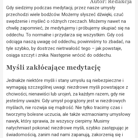
Autor: Redakcja
Gdy siedzimy podczas medytacji, przez nasze umysły
przechodzi wiele bodźców. Możemy słyszeć dźwięki, czuć
swędzenie i myśleć o różnych rzeczach. Możemy nawet na
chwilę zapomnieć, że medytujemy i próbujemy skupiać się na
oddechu. To normalne i przydarza się wszystkim. Gdy coś
odciąga naszą uwagę od oddechu, powinniśmy to zbadać, na
tyle szybko, by dostrzec nietrwałość tego – jak powstaje,
osiąga szczyt i znika. Następnie wrócić do oddechu.
Myśli zakłócające medytację
Jednakże niektóre myśli i stany umysłu są niebezpieczne i
wymagają szczególnej uwagi: niezdrowe myśli powstające z
chciwości, nienawiści lub urojeń, za każdym razem, gdy nie
jesteśmy uważni. Gdy umysł pogrążony jest w niezdrowych
myślach, nie rozwija się mądrość. Nie tylko tracimy czas i
tworzymy bolesne uczucia, ale także wzmacniamy umysłowy
nawyk, który sprawia, że wszyscy cierpimy. Musimy
natychmiast pokonać niezdrowe myśli, szybko zastępując je
świadomością, zanim nad nami zapanują, zakorzenią się i