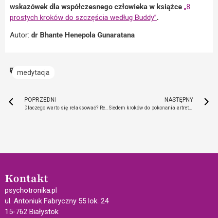
wskazówek dla współczesnego człowieka w książce
„8
prostych kroków do szczęścia według Buddy”
.
Autor:
dr Bhante Henepola Gunaratana
medytacja
POPRZEDNI
NASTĘPNY
Dlaczego warto się relaksować? Relaksacja dla ciała i ducha
Siedem kroków do pokonania artretyzmu i fibromialgii
Kontakt
psychotronika.pl
ul. Antoniuk Fabryczny 55 lok. 24
15-762 Białystok