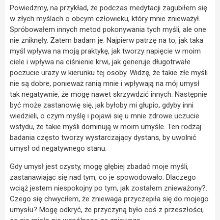
Powiedzmy, na przykład, że podczas medytacji zagubiłem się
w złych myślach o obcym człowieku, który mnie znieważył.
Spróbowałem innych metod pokonywania tych myśli, ale one
nie zniknęły. Zatem badam je. Najpierw patrzę na to, jak taka
myśl wpływa na moją praktykę, jak tworzy napięcie w moim
ciele i wpływa na ciśnienie krwi, jak generuje długotrwałe
poczucie urazy w kierunku tej osoby. Widzę, że takie złe myśli
nie są dobre, ponieważ ranią mnie i wpływają na mój umysł
tak negatywnie, że mogę nawet skrzywdzić innych. Następnie
być może zastanowię się, jak byłoby mi głupio, gdyby inni
wiedzieli, o czym myślę i pojawi się u mnie zdrowe uczucie
wstydu, że takie myśli dominują w moim umyśle. Ten rodzaj
badania często tworzy wystarczający dystans, by uwolnić
umysł od negatywnego stanu.
Gdy umysł jest czysty, mogę głębiej zbadać moje myśli,
zastanawiając się nad tym, co je spowodowało. Dlaczego
wciąż jestem niespokojny po tym, jak zostałem znieważony?.
Czego się chwyciłem, że zniewaga przyczepiła się do mojego
umysłu? Mogę odkryć, że przyczyną było coś z przeszłości,