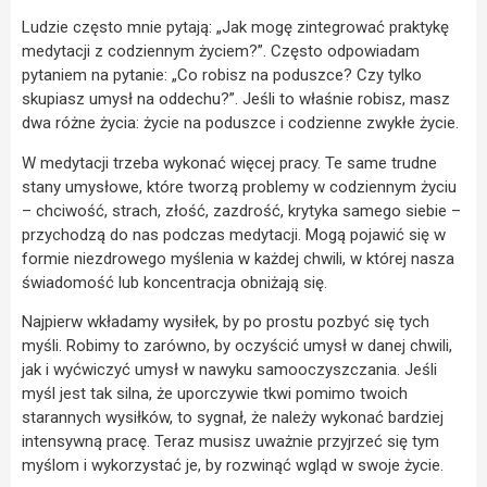
Ludzie często mnie pytają: „Jak mogę zintegrować praktykę
medytacji z codziennym życiem?”. Często odpowiadam
pytaniem na pytanie: „Co robisz na poduszce? Czy tylko
skupiasz umysł na oddechu?”. Jeśli to właśnie robisz, masz
dwa różne życia: życie na poduszce i codzienne zwykłe życie.
W medytacji trzeba wykonać więcej pracy. Te same trudne
stany umysłowe, które tworzą problemy w codziennym życiu
– chciwość, strach, złość, zazdrość, krytyka samego siebie –
przychodzą do nas podczas medytacji. Mogą pojawić się w
formie niezdrowego myślenia w każdej chwili, w której nasza
świadomość lub koncentracja obniżają się.
Najpierw wkładamy wysiłek, by po prostu pozbyć się tych
myśli. Robimy to zarówno, by oczyścić umysł w danej chwili,
jak i wyćwiczyć umysł w nawyku samooczyszczania. Jeśli
myśl jest tak silna, że uporczywie tkwi pomimo twoich
starannych wysiłków, to sygnał, że należy wykonać bardziej
intensywną pracę. Teraz musisz uważnie przyjrzeć się tym
myślom i wykorzystać je, by rozwinąć wgląd w swoje życie.