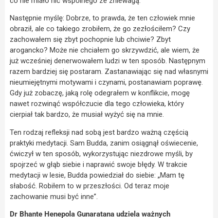
co nie miało nic wspólnego ze zniewagą.
Następnie myślę: Dobrze, to prawda, że ten człowiek mnie
obraził, ale co takiego zrobiłem, że go zezłościłem? Czy
zachowałem się zbyt pochopnie lub chciwie? Zbyt
arogancko? Może nie chciałem go skrzywdzić, ale wiem, że
już wcześniej denerwowałem ludzi w ten sposób. Następnym
razem bardziej się postaram. Zastanawiając się nad własnymi
nieumiejętnymi motywami i czynami, postanawiam poprawę.
Gdy już zobaczę, jaką rolę odegrałem w konflikcie, mogę
nawet rozwinąć współczucie dla tego człowieka, który
cierpiał tak bardzo, że musiał wyżyć się na mnie.
Ten rodzaj refleksji nad sobą jest bardzo ważną częścią
praktyki medytacji. Sam Budda, zanim osiągnął oświecenie,
ćwiczył w ten sposób, wykorzystując niezdrowe myśli, by
spojrzeć w głąb siebie i naprawić swoje błędy. W trakcie
medytacji w lesie, Budda powiedział do siebie: „Mam tę
słabość. Robiłem to w przeszłości. Od teraz moje
zachowanie musi być inne”.
Dr Bhante Henepola Gunaratana udziela ważnych