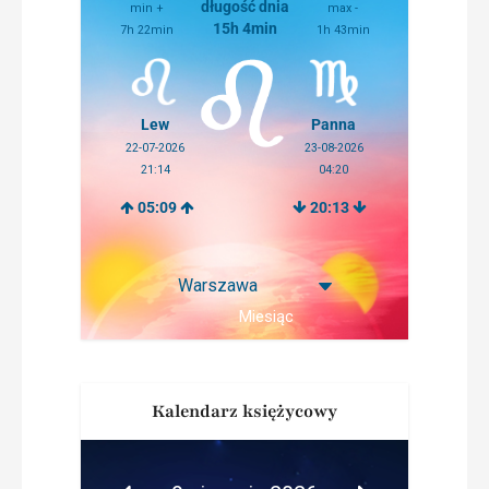
długość dnia
min +
max -
15h 4min
7h 22min
1h 43min
Lew
Panna
22-07-2026
23-08-2026
21:14
04:20
05:09
20:13
Miesiąc
Kalendarz księżycowy