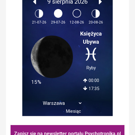
9 sierpnia 2026
12-08-26
21-07-26
29-07-26
20-08-26
Księżyca
Ubywa
Ryby
00:00
15%
17:35
Miesiąc
Zapisz się na newsletter portalu Psychotronika.pl