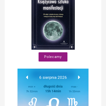
Polecamy
6 sierpnia 2026
długość dnia
min +
max -
15h 14min
7h 32min
1h 33min