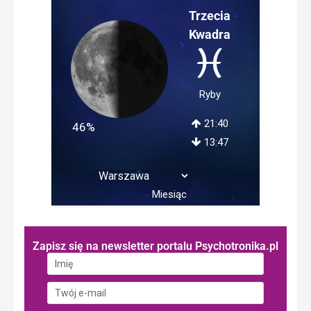
Trzecia
Kwadra
Ryby
21:40
46%
13:47
Miesiąc
Zapisz się na newsletter portalu Psychotronika.pl