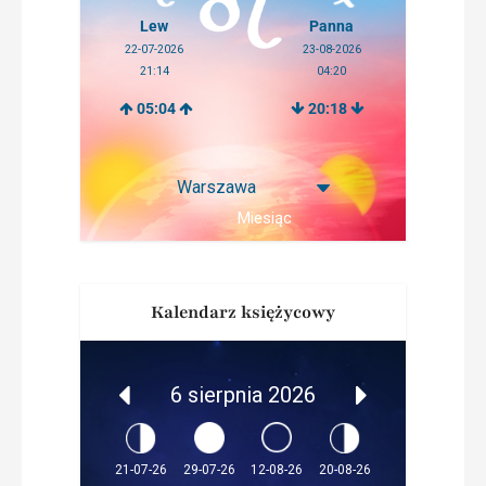
Lew
Panna
22-07-2026
23-08-2026
21:14
04:20
05:04
20:18
Miesiąc
Kalendarz księżycowy
6 sierpnia 2026
12-08-26
21-07-26
29-07-26
20-08-26