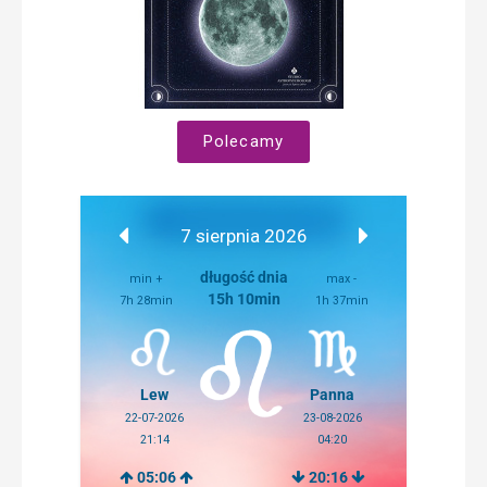
Polecamy
7 sierpnia 2026
długość dnia
min +
max -
15h 10min
7h 28min
1h 37min
Lew
Panna
22-07-2026
23-08-2026
21:14
04:20
05:06
20:16