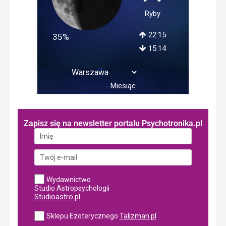
Ryby
22:15
35%
15:14
Miesiąc
Zapisz się na newsletter portalu Psychotronika.pl
Wydawnictwo
Studio Astropsychologii
Studioastro.pl
Talizman.pl
Sklepu Ezoterycznego