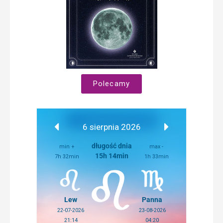
Polecamy
6 sierpnia 2026
długość dnia
min +
max -
15h 14min
7h 32min
1h 33min
Lew
Panna
22-07-2026
23-08-2026
21:14
04:20