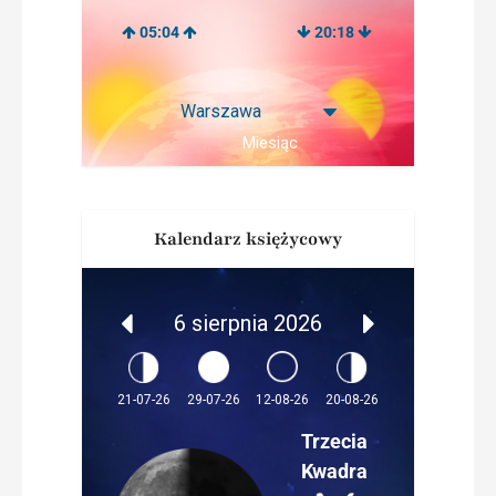
05:04
20:18
Miesiąc
Kalendarz księżycowy
6 sierpnia 2026
12-08-26
21-07-26
29-07-26
20-08-26
Trzecia
Kwadra