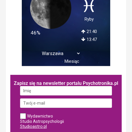
Ryby
21:40
46%
13:47
Miesiąc
Zapisz się na newsletter portalu Psychotronika.pl
Wydawnictwo
Studio Astropsychologii
Studioastro.pl