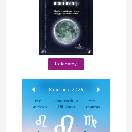
Polecamy
8 sierpnia 2026
długość dnia
min +
max -
15h 7min
7h 25min
1h 40min