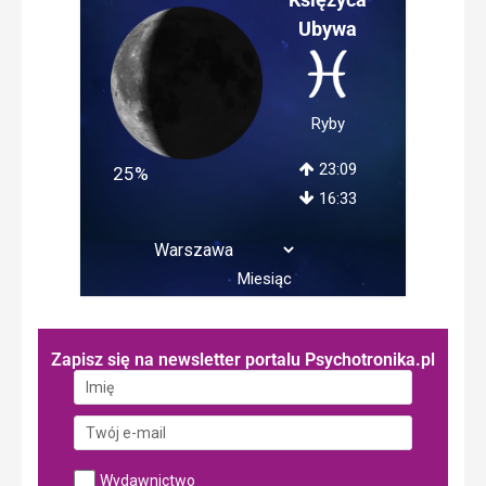
Ubywa
Ryby
23:09
25%
16:33
Miesiąc
Zapisz się na newsletter portalu Psychotronika.pl
Wydawnictwo