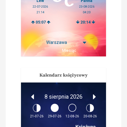
Lew
Panna
22-07-2026
23-08-2026
21:14
04:20
05:07
20:14
Miesiąc
Kalendarz księżycowy
8 sierpnia 2026
12-08-26
21-07-26
29-07-26
20-08-26
Księżyca