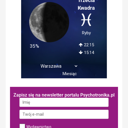
Trzecia
Kwadra
Ryby
22:15
35%
15:14
Miesiąc
Zapisz się na newsletter portalu Psychotronika.pl
Wydawnictwo