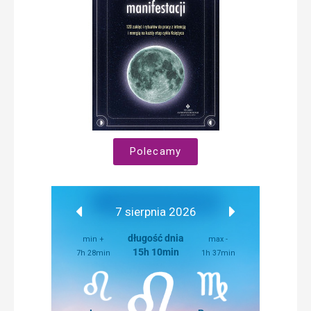
Polecamy
7 sierpnia 2026
długość dnia
min +
max -
15h 10min
7h 28min
1h 37min